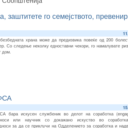
а, заштитете го семејството, превенир
11
безбедната храна може да предизвика повеќе од 200 болес
цер. Со следење неколку едноставни чекори, го намалувате ри
т дом.
ЕФСА
15
СА бара искусен службеник во делот на соработка (engag
носи или научник со докажано искуство во соработка
дноси за да се приклучи на Одделението за соработка и над