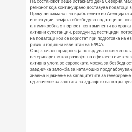
На состанокот беше истакнато дека Северна Мак
регионот која континуирано доставува податоци 
Преку ангажманот на вработените во Агенцијата з
институции, земјата обезбедува податоци во пове
антимикробна отпорност, контаминенти во храна
активни супстанции, резидуи од пестициди, потро
на податоци кои се користат при подготовка на е
ризик и годишни извештаи на ЕФСА.
Овој значаен придонес ја потврдува посветеноста
ветеринарство кон развојот на ефикасен систем 
активна улога во европската мрежа за безбеднос
заедничка заложба за натамошно продлабочување
знаења и јакнење на капацитетите за генерирање
од значење за заштита на здравјето на потрошув