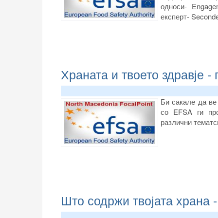
односи- Engage
експерт- Seconded
Храната и твоето здравје 
Би сакале да ве
со EFSA ги про
различни тематс
Што содржи твојата храна 