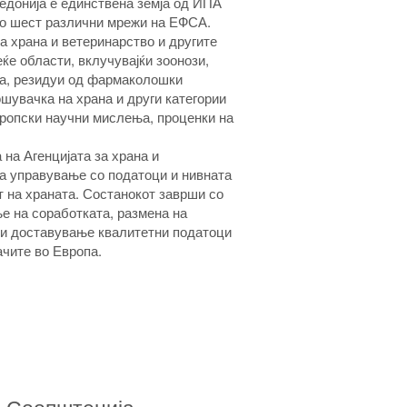
едонија е единствена земја од ИПА
во шест различни мрежи на ЕФСА.
а храна и ветеринарство и другите
ќе области, вклучувајќи зоонози,
та, резидуи од фармаколошки
шувачка на храна и други категории
вропски научни мислења, проценки на
 на Агенцијата за храна и
за управување со податоци и нивната
т на храната. Состанокот заврши со
 на соработката, размена на
 и доставување квалитетни податоци
ачите во Европа.
Соопштенија