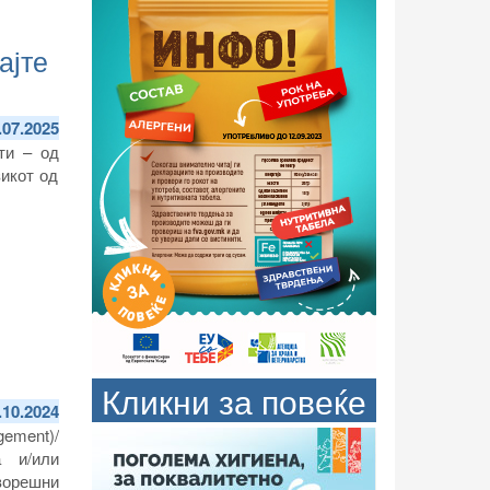
ајте
.07.2025
ти – од
зикот од
Кликни за повеќе
.10.2024
ement)/
 и/или
ворешни