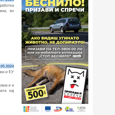
работка
ина, во
.05.2024
нки и ЕУ
рана и и
ата кај