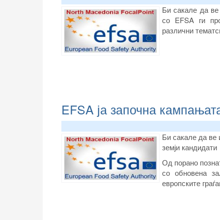
Би сакале да ве
со EFSA ги про
различни тематс
EFSA ја започна кампањата
Би сакале да ве
земји кандидати 
Од порано позна
со обновена за
европските граѓа