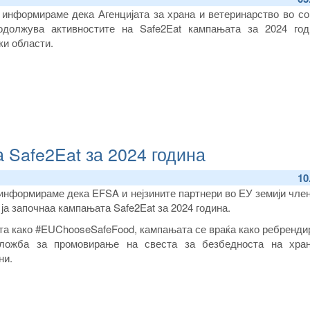
 информираме дека Агенцијата за храна и ветеринарство во со
должува активностите на Safe2Eat кампањата за 2024 год
ки области.
 Safe2Eat за 2024 година
10
 информираме дека EFSA и нејзините партнери во ЕУ земији чле
ја започнаа кампањата Safe2Eat за 2024 година.
та како #EUChooseSafeFood, кампањата се враќа како ребренди
ложба за промовирање на свеста за безбедноста на хран
ни.