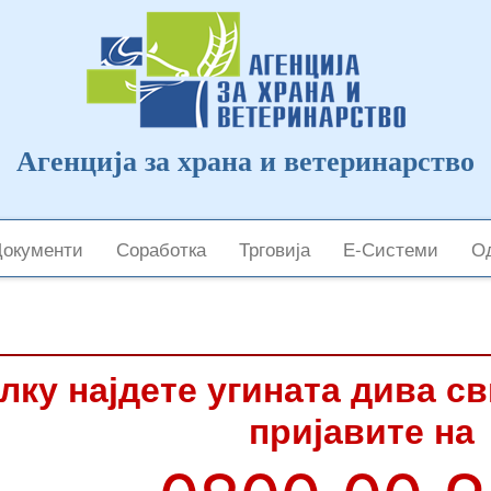
Агенција за храна и ветеринарство
Документи
Соработка
Трговија
Е-Системи
Од
лку најдете угината дива с
пријавите на