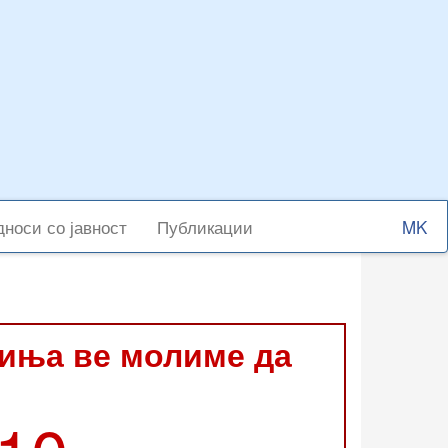
Select
носи со јавност
Публикации
your
langu
виња ве молиме да