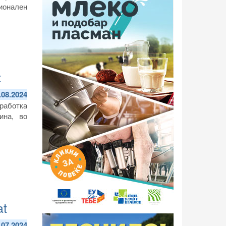
ионален
t
.08.2024
работка
ина, во
at
.07.2024