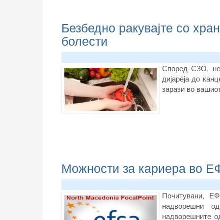
Безбедно ракувајте со хран
болести
Според СЗО, не
дијареја до кан
зарази во вашио
Можности за кариера во 
Почитувани, ЕФ
надворешни од
надворешните о