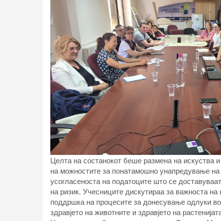
Целта на состанокот беше размена на искуства и
на можностите за понатамошно унапредување на 
усогласеноста на податоците што се доставуваат
на ризик. Учесниците дискутираа за важноста на
поддршка на процесите за донесување одлуки во
здравјето на животните и здравјето на растенијата