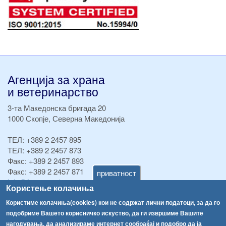
Агенција за храна
и ветеринарство
3-та Македонска бригада 20
1000 Скопје, Северна Македонија
ТЕЛ:
+389 2 2457 895
ТЕЛ:
+389 2 2457 873
Факс:
+389 2 2457 893
Факс:
+389 2 2457 871
приватност
info@fva.gov.mk
Користење колачиња
[АХВ-претходна страна]
Користиме колачиња(cookies) кои не содржат лични податоци, за да го
подобриме Вашето корисничко искуство, да ги извршиме Вашите
Соопштенија
Навигација
нагодувања, да анализираме интернет сообраќај и подобро да ја