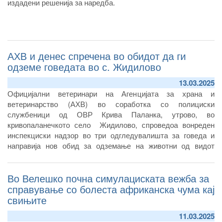
издадени решенија за наредба.
АХВ и денес спречена во обидот да ги
одземе говедата во с. Жидилово
13.03.2025
Официјални ветеринари на Агенцијата за храна и
ветеринарство (АХВ) во соработка со полициски
службеници од ОВР Крива Паланка, утрово, во
кривопаланечкото село Жидилово, спроведоа вонреден
инспекциски надзор во три одгледувалишта за говеда и
направија нов обид за одземање на животни од видот
говеда
Во Велешко почна симулациската вежба за
справување со болеста африканска чума кај
свињите
11.03.2025