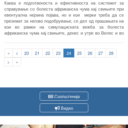
Каква е подготвеноста и ефективноста на системот за
справување со болеста африканска чума кај свињите при
евентуална нејзина појава, но и кои мерки треба да се
преземат за негово подобрување, се дел од прашањата на
кои во рамки на симулациската вежба за болеста
африканска чума кај свињите, денес и утре во Велес и во
Башино село, одговори ќе бараат експерти од Европската
унија и од Македонија
Pagination
First
«
Previous
<
Page
20
Page
21
Page
22
Page
23
Current
24
Page
25
Page
26
Page
27
Page
28
page
page
page
Следна
>
Last
»
страна
page
Соопштенија
Видео