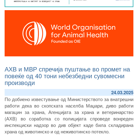
АХВ и МВР спречија пуштање во промет на
повеќе од 40 тони небезбедни сувомесни
производи
24.03.2025
По добиено известување од Министерството за внатрешни
работи дека во скопската населба Маџари, диво работи
магацин за храна, Агенцијата за храна и ветеринарство
(АХВ) во соработка со полицијата спроведе вонреден
инспекциски надзор во див објект каде била складирана
храна од животинско и од неживотинско потекло.