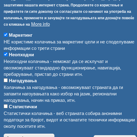
Република Бугарија ги засили официјалните контроли при увоз на свежо овошје и зеленчук
заштитиме нашата интернет страна. Продолжете со користење и
Архива
прифатете ги сите доколку се согласувате со начинот на употреба на
Високите температури ризик од труење со храна, опасни се и за животните
Регистри
колачиња, променете и зачувајте ги нагодувањата или дознајте повеќе
More info
со кликање на
Обрасци
Водата во Гостивар може да се користи како техничка, продолжува испораката на флаширана вода
Забрани
Маркетинг
Во Гостивар спроведени 70 вонредни контроли
НЕ користиме колачиња за маркетинг цели и не споделуваме
Огласи
информации со трети страни
Забраната за водата во Гостивар останува на сила, операторите да користат само технички безбедна вода
Неопходни
Неопходни колачиња - неможат да се исклучат и
овозможуваат стандардно функционирање, навигација,
пребарување, пристап до страни итн.
Нагодувања
Колачиња за нагодувања - овозможуваат страната да ги
запамти нагоувањата како избор на јазик, регионални
нагодувања, начин на приказ, итн.
Статистички
Статистички колачиња - веб страната собира анонимни
податоци за бројот, видот и останатите технички информации
околу посетите итн.