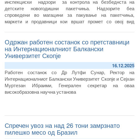
инспекциски надзори за контрола на безбеднста на
детските новогодишни пакетчиња. Надзорите беа
спроведени во магацини за пакување на пакетчиња,
маркети и продавници кои вршат промет со овој вид
призводи
Одржан работен состанок со претставници
на Интернационалниот Балкански
Универзитет Скопје
16.12.2025
Работен состанок со Др Лутфи Сунар, Ректор на
Интернационалниот Балкански Универзитет Скопје и Сејхан
Муртезан Ибраими, Генерален секретар на оваа
високобразовна научна установа
Спречен увоз на над 26 тони замрзнато
пилешко месо од Бразил