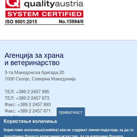
Агенција за храна
и ветеринарство
3-та Македонска бригада 20
1000 Скопје, Северна Македонија
ТЕЛ:
+389 2 2457 895
ТЕЛ:
+389 2 2457 873
Факс:
+389 2 2457 893
Факс:
+389 2 2457 871
приватност
info@fva.gov.mk
Користење колачиња
[АХВ-претходна страна]
Користиме колачиња(cookies) кои не содржат лични податоци, за да го
подобриме Вашето корисничко искуство, да ги извршиме Вашите