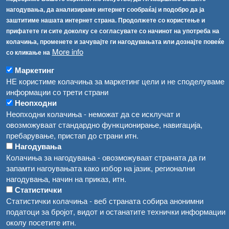
Соопштенија
Навигација
нагодувања, да анализираме интернет сообраќај и подобро да ја
Република Бугарија ги засили официјалните контроли при увоз на свежо овошје и зеленчук
заштитиме нашата интернет страна. Продолжете со користење и
Архива
прифатете ги сите доколку се согласувате со начинот на употреба на
Високите температури ризик од труење со храна, опасни се и за животните
Регистри
колачиња, променете и зачувајте ги нагодувањата или дознајте повеќе
More info
Обрасци
со кликање на
Водата во Гостивар може да се користи како техничка, продолжува испораката на флаширана вода
Забрани
Маркетинг
Во Гостивар спроведени 70 вонредни контроли
НЕ користиме колачиња за маркетинг цели и не споделуваме
Огласи
информации со трети страни
Забраната за водата во Гостивар останува на сила, операторите да користат само технички безбедна вода
Неопходни
Неопходни колачиња - неможат да се исклучат и
овозможуваат стандардно функционирање, навигација,
пребарување, пристап до страни итн.
Нагодувања
Колачиња за нагодувања - овозможуваат страната да ги
запамти нагоувањата како избор на јазик, регионални
нагодувања, начин на приказ, итн.
Статистички
Статистички колачиња - веб страната собира анонимни
податоци за бројот, видот и останатите технички информации
околу посетите итн.