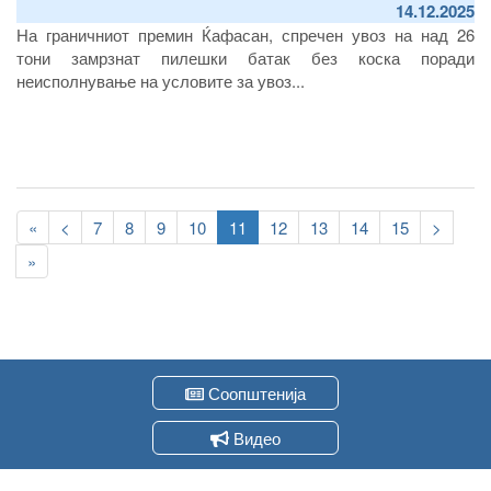
14.12.2025
На граничниот премин Ќафасан, спречен увоз на над 26
тони замрзнат пилешки батак без коска поради
неисполнување на условите за увоз...
Pagination
First
«
Previous
<
Page
7
Page
8
Page
9
Page
10
Current
11
Page
12
Page
13
Page
14
Page
15
Следна
>
page
page
page
страна
Last
»
page
Соопштенија
Видео