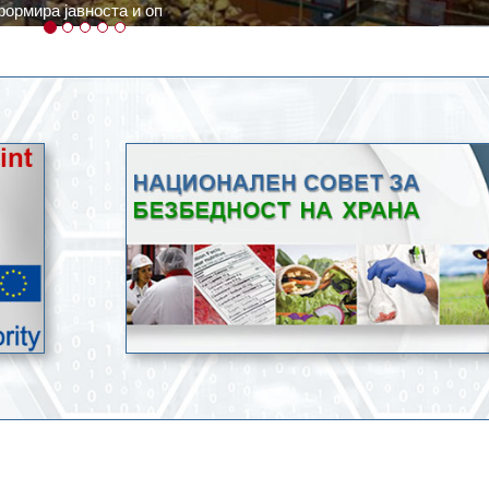
ратури, кое според метеоролозите во одредени региони ќе дости
ење со храна.