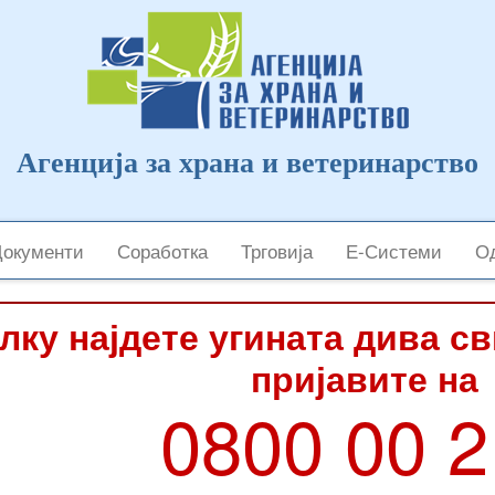
Агенција за храна и ветеринарство
Документи
Соработка
Трговија
Е-Системи
Од
лку најдете угината дива с
пријавите на
0800 00 