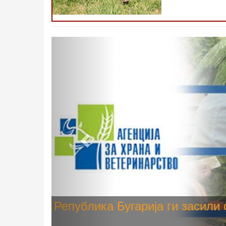
Претходно
Високите температури ризик од
животните