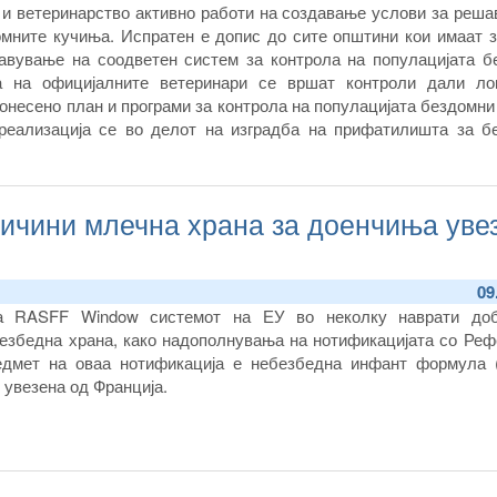
а и ветеринарство активно работи на создавање услови за реш
мните кучиња. Испратен е допис до сите општини кои имаат з
тавување на соодветен систем за контрола на популацијата б
а на официјалните ветеринари се вршат контроли дали ло
онесено план и програми за контрола на популацијата бездомн
 реализација се во делот на изградба на прифатилишта за б
оодветен систем за контрола на популација на кучиња кој оп
ска да го воспостават.
ичини млечна храна за доенчиња уве
09
та RASFF Window системот на ЕУ во неколку наврати до
езбедна храна, како надополнувања на нотификацијата со Реф
редмет на оваа нотификација е небезбедна инфант формула 
 увезена од Франција.