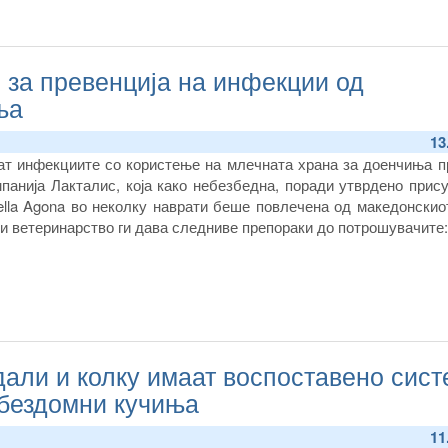
 за превенција на инфекции од
ња
13
ат инфекциите со користење на млечната храна за доенчиња п
панија Лакталис, која како небезбедна, поради утврдено прис
ella Agona во неколку наврати беше повлечена од македонскио
 и ветеринарство ги дава следниве препораки до потрошувачите:
али и колку имаат воспоставено сист
 бездомни кучиња
11