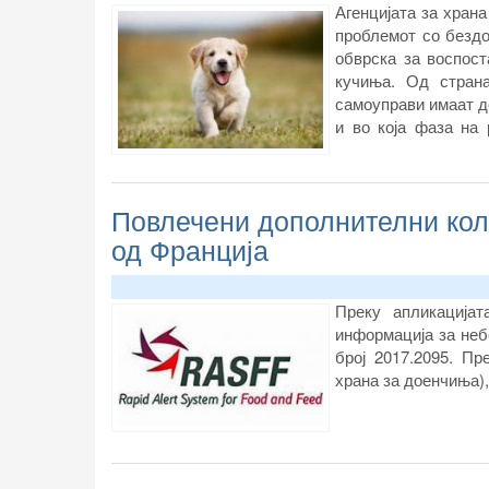
Агенцијата за хран
проблемот со бездо
обврска за воспос
кучиња. Од стран
самоуправи имаат д
и во која фаза на
животни, како најс
имаат законска обвр
Повлечени дополнителни кол
од Франција
Преку апликација
информација за неб
број 2017.2095. П
храна за доенчиња),