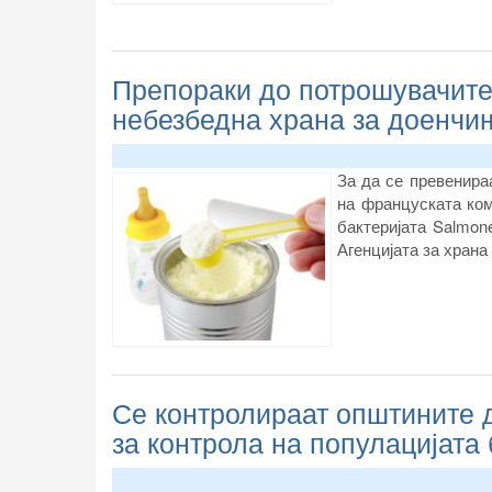
Препораки до потрошувачите
небезбедна храна за доенчи
За да се превенира
на француската ком
бактеријата Salmon
Агенцијата за храна
Се контролираат општините д
за контрола на популацијата