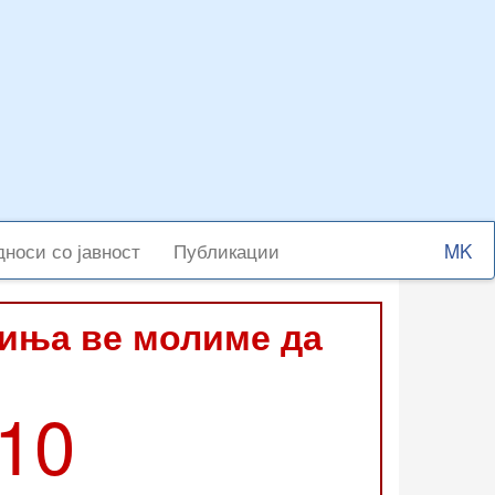
Select
носи со јавност
Публикации
your
langu
виња ве молиме да
210