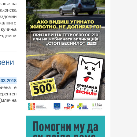
авање на
аконска
ездомни
калните
и кучиња
ездомни
штините
зени
.03.2018
биена е
ерентен
(млечна