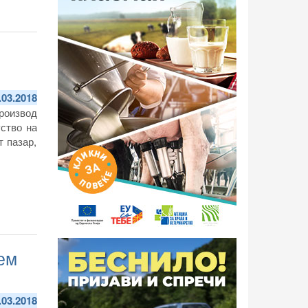
.03.2018
роизвод
уство на
т пазар,
ем
.03.2018