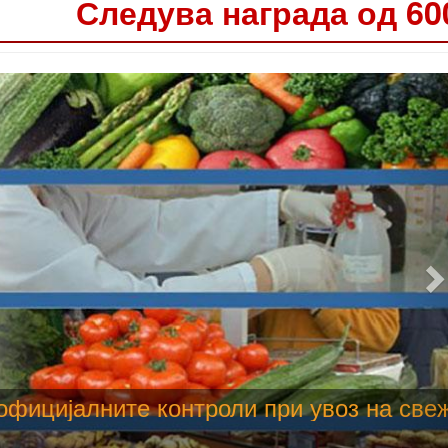
Следува награда од 60
 труење со храна, опасни се и за