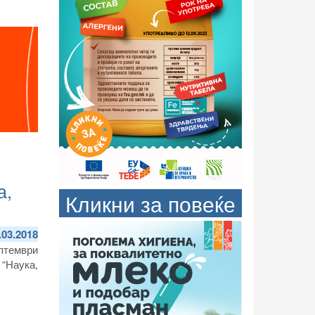
а,
Кликни за повеќе
.03.2018
птември
“Наука,