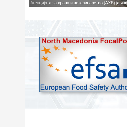
Новото најавено зголемување на дневните темпе
степени, ги зголемува ризиците од појава на тру