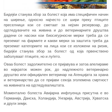
Бидејќи станува збор за болест која има специфичен начин
на ширење, односно најчесто се шири преку птиците
преселници кои се сметаат за нејзин резервоар, до
одгледувачите на живина и до ветеринарните друштва
дадени се насоки кои биосигурносни мерки треба да се
преземат на фармите и какви мерки за заштита треба да
преземат категориите на лица кои се изложени на ризик,
бидејќи станува збор за болест од која првенствено
заболуваат птиците, но и луѓето.
Оваа болест задолжително се пријавува и затоа апелираме
во најкраток можен рок
,
до надлежното ветеринарно
друштво или официјал
ен
ветеринар на Агенцијата за храна
и ветеринарство
да се пријави
секоја зголемена смртност
на живина
та
на одгледувалишт
ата.
Моментално болеста Авијарна инфлуенца присутна е во
Германија, Данска, Холандија, Унгарија, Австрија, Хрватска
и други земји.