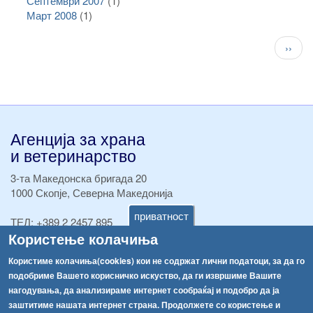
Септември 2007
(1)
Март 2008
(1)
Pagination
След
››
стран
Агенција за храна
и ветеринарство
3-та Македонска бригада 20
1000 Скопје, Северна Македонија
приватност
ТЕЛ:
+389 2 2457 895
Користење колачиња
ТЕЛ:
+389 2 2457 873
Факс:
+389 2 2457 893
Користиме колачиња(cookies) кои не содржат лични податоци, за да го
Факс:
+389 2 2457 871
подобриме Вашето корисничко искуство, да ги извршиме Вашите
info@fva.gov.mk
нагодувања, да анализираме интернет сообраќај и подобро да ја
заштитиме нашата интернет страна. Продолжете со користење и
[АХВ-претходна страна]