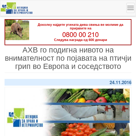
Skip
To
to
na
main
content
Доколку најдете угината дива свиња ве молиме да
пријавите на
0800 00 210
Следува награда од 600 денари
АХВ го подигна нивото на
внимателност по појавата на птичји
грип во Европа и соседството
24.11.2016