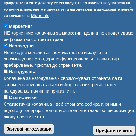
прифатете ги сите доколку се согласувате со начинот на употреба на
Соопштенија
Навигација
колачиња, променете и зачувајте ги нагодувањата или дознајте повеќе
Република Бугарија ги засили официјалните контроли при увоз на свежо овошје и зеленчук
More info
со кликање на
Архива
Маркетинг
Високите температури ризик од труење со храна, опасни се и за животните
Регистри
НЕ користиме колачиња за маркетинг цели и не споделуваме
Обрасци
Водата во Гостивар може да се користи како техничка, продолжува испораката на флаширана вода
информации со трети страни
Неопходни
Забрани
Во Гостивар спроведени 70 вонредни контроли
Неопходни колачиња - неможат да се исклучат и
Огласи
овозможуваат стандардно функционирање, навигација,
Забраната за водата во Гостивар останува на сила, операторите да користат само технички безбедна вода
пребарување, пристап до страни итн.
Нагодувања
Колачиња за нагодувања - овозможуваат страната да ги
запамти нагоувањата како избор на јазик, регионални
нагодувања, начин на приказ, итн.
Статистички
Статистички колачиња - веб страната собира анонимни
податоци за бројот, видот и останатите технички информации
околу посетите итн.
Зачувај нагодувања
Прифати ги сите