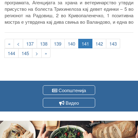
програмата, Агенцијата за храна и ветеринарство утврди
присуство на болеста Трихинелоза кај девет единки – 5 во
регионот на Радовиш, 2 во Кривопаленечко, 1 позитивна
мостра е утврдена кај дива свиња во Валандово, и една во
Тетовско.
Pagination
First
«
Previous
<
Page
137
Page
138
Page
139
Page
140
Current
141
Page
142
Page
143
page
page
page
Page
144
Page
145
Следна
>
Last
»
страна
page
Соопштенија
Видео