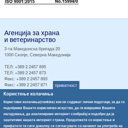
Агенција за храна
и ветеринарство
3-та Македонска бригада 20
1000 Скопје, Северна Македонија
ТЕЛ:
+389 2 2457 895
ТЕЛ:
+389 2 2457 873
Факс:
+389 2 2457 893
Факс:
+389 2 2457 871
приватност
info@fva.gov.mk
Користење колачиња
Користиме колачиња(cookies) кои не содржат лични податоци, за да го
[АХВ-претходна страна]
подобриме Вашето корисничко искуство, да ги извршиме Вашите
Соопштенија
Навигација
нагодувања, да анализираме интернет сообраќај и подобро да ја
Република Бугарија ги засили официјалните контроли при увоз на свежо овошје и зеленчук
заштитиме нашата интернет страна. Продолжете со користење и
Архива
прифатете ги сите доколку се согласувате со начинот на употреба на