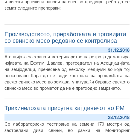
и високи врнежи и наноси на снег во предвид треба да се
земат следните препораки:
Производството, преработката и тргoвијата
со свинско месо редовно се контролира
31.12.2018
Агенцијата за храна и ветеринарство најостро ја демантира
изјавата на Ефтим Шаклев, претседател на Асоцијацијата
на земјоделци, пренесена од неколку медиуми во која тој
неосновано бара да се води контрола на продажбата на
свежо свинско месо во земјава, упатувајќи барање свежото
свинско месо во прометот да не е претходно замрзнато.
Трихинелозата присутна кај дивечот во РМ
28.12.2018
Со лабораториско тестирање на земени 170 мостри од
застрелани диви свињи, во рамки на Мониторинг