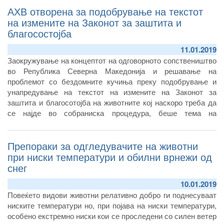
АХВ отворена за подобрување на текстот
одобрени објекти на Европската комисија за извоз на храна
од Република Северна Македонија.
на измените на Законот за заштита и
благосостојба
11.01.2019
Заокружување на концептот на одговорното сопствеништво
во Република Северна Македонија и решавање на
проблемот со бездомните кучиња преку подобрување и
унапредување на текстот на измените на Законот за
заштита и благосотојба на животните кој наскоро треба да
се најде во собраниска процедура, беше тема на
денешниот работен состанок кој директорот на Агенцијата
за храна и ветеринарство Зоран Атанасов го одржа со
Препораки за одгледувачите на животни
претставници на релевантни здруженија од областа на
кинологијата.
при ниски температури и обилни врнежи од
снег
10.01.2019
Повеќето видови животни релативно добро ги поднесуваат
ниските температури но, при појава на ниски температури,
особено екстремно ниски кои се проследени со силен ветер