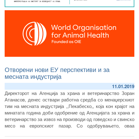
Отворени нови ЕУ перспективи и за
месната индустрија
11.01.2019
Директорот на Агенција за храна и ветеринарство Зоран
Атанасов, денес оствари работна средба со менаџерскиот
тим на месната индустрија ,,Пекабеско,, која кон крајот на
минатата година доби одобрение од Агенцијата за храна и
ветеринарство за извоз на производи од говедско и свинско
месо на европскиот пазар. Со одобрувањето, оваа
компанија стана деветнаесетти објект кој има добиено број
за извоз на европскиот пазар и се наоѓа на листата на