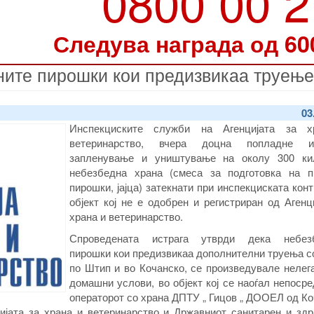
0800 00 
Следува награда од 60
ите пирошки кои предизвикаа труење
03
Инспекциските служби на Агенцијата за х
ветеринарство, вчера доцна попладне из
запленување и уништување на околу 300 ки
небезбедна храна (смеса за подготовка на п
пирошки, јајца) затекнати при инспекциската кон
објект кој не е одобрен и регистриран од Агенц
храна и ветеринарство.
Спроведената истрага утврди дека небезб
пирошки кои предизвикаа дополнителни труења с
по Штип и во Кочанско, се произведувале нелег
домашни услови, во објект кој се наоѓал непоср
операторот со храна ДПТУ „ Гицов „ ДООЕЛ од Ко
ијата за храна и ветеринарство и Државниот санитарен и здр