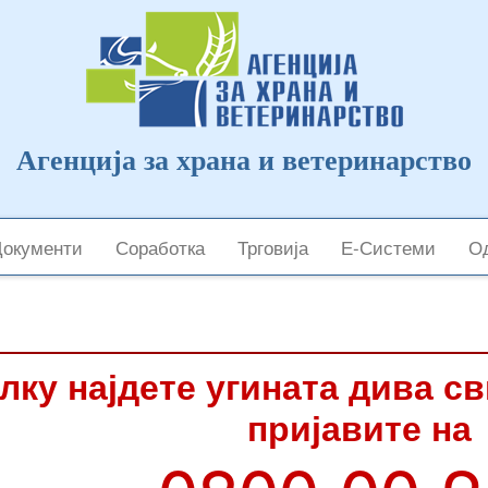
Агенција за храна и ветеринарство
Документи
Соработка
Трговија
Е-Системи
Од
лку најдете угината дива с
пријавите на