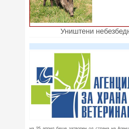
Уништени небезбедн
на 25 април беше затворен од страна на Агенц