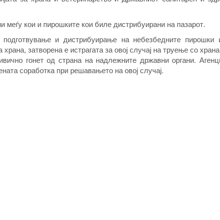
 меѓу кои и пирошките кои биле дистрибуирани на пазарот.
 подготвување и дистрибуирање на небезбедните пирошки 
храна, затворена е истрагата за овој случај на труење со храна
ивично гонет од страна на надлежните државни органи. Агенци
дената соработка при решавањето на овој случај.