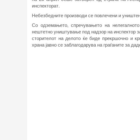
инспекторат.
Небезбедните производи се повлечени и уништени
Со одземањето, спречувањето на нелегалното
нештетно уништување под надзор на инспектор за 
сторителот на делото ќе биде прекршочно и кр
храна јавно се заблагодарува на граѓаните за да