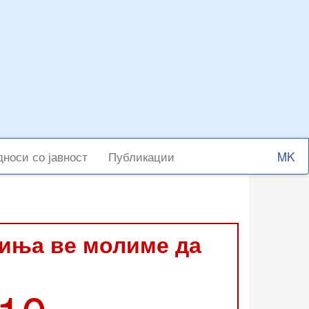
Select
носи со јавност
Публикации
your
langu
виња ве молиме да