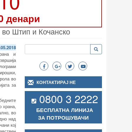
210
0 денари
 во Штип и Кочанско
Пребарување
.05.2018
Пребарување
Search
рана и
вршија
лограми
ирошки,
трола во
КОНТАКТИРАЈ НЕ
ијата за
0800 3 2222
едните
о храна,
БЕСПЛАТНА ЛИНИЈА
ално, во
ЗА ПОТРОШУВАЧИ
едно над
чани кој
авствен