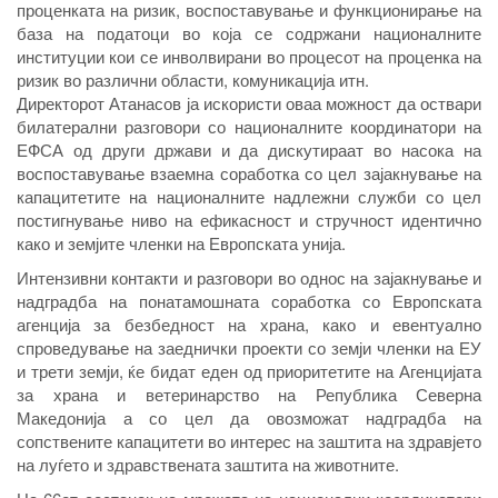
проценката на ризик, воспоставување и функционирање на
база на податоци во која се содржани националните
институции кои се инволвирани во процесот на проценка на
ризик во различни области, комуникација итн.
Директорот Атанасов ја искористи оваа можност да оствари
билатерални разговори со националните координатори на
ЕФСА од други држави и да дискутираат во насока на
воспоставување взаемна соработка со цел зајакнување на
капацитетите на националните надлежни служби со цел
постигнување ниво на ефикасност и стручност идентично
како и земјите членки на Европската унија.
Интензивни контакти и разговори во однос на зајакнување и
надградба на понатамошната соработка со Европската
агенција за безбедност на храна, како и евентуално
спроведување на заеднички проекти со земји членки на ЕУ
и трети земји, ќе бидат еден од приоритетите на Агенцијата
за храна и ветеринарство на Република Северна
Македонија а со цел да овозможат надградба на
сопствените капацитети во интерес на заштита на здравјето
на луѓето и здравствената заштита на животните.