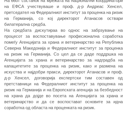
На 66от состанок на мрежата на национални координатори
на ЕФСА учествуваше и проф. д-р Андреас Хенсел,
претседател на Федералниот институт за проценка на ризик
на Германија, со кој директорот Атанасов оствари
билатерална средба.
На средбата дискутираа во однос на забрзување на
процесот за воспоставување професионална соработка
помеѓу Агенцијата за храна и ветеринарство на Република
Северна Македонија и Федералниот институт за проценка
на ризик на Германија. Со цел да се даде поддршка на
Агенцијата за храна и ветеринарство за надградба на
капацитетите за проценка на ризик, како и размена на
искуства и најдобри пракси, директорот Атанасов и проф.
д-р Хенсел, договорија експертски тим составен од
претставници на Федералниот институт за проценка на
ризик на Германија и на Европската агенција за безбедност
на храна да дојде во посета на Агенцијата за храна и
ветеринарство и да се воспостават основите за идна
соработка од областа на проценката на ризик.