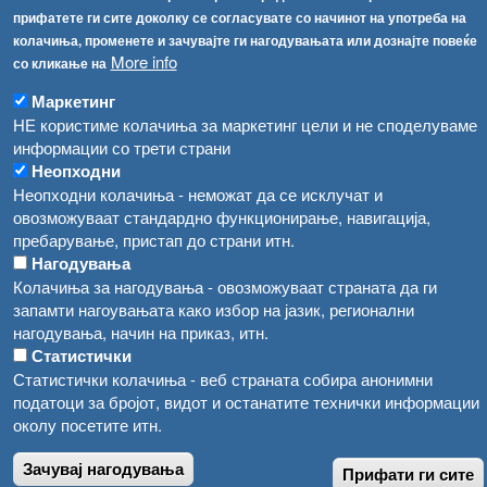
Република Бугарија ги засили официјалните контроли при увоз на свежо овошје и зеленчук
прифатете ги сите доколку се согласувате со начинот на употреба на
Архива
колачиња, променете и зачувајте ги нагодувањата или дознајте повеќе
Високите температури ризик од труење со храна, опасни се и за животните
More info
Регистри
со кликање на
Обрасци
Маркетинг
Водата во Гостивар може да се користи како техничка, продолжува испораката на флаширана вода
НЕ користиме колачиња за маркетинг цели и не споделуваме
Забрани
Во Гостивар спроведени 70 вонредни контроли
информации со трети страни
Огласи
Неопходни
Забраната за водата во Гостивар останува на сила, операторите да користат само технички безбедна вода
Неопходни колачиња - неможат да се исклучат и
овозможуваат стандардно функционирање, навигација,
пребарување, пристап до страни итн.
Нагодувања
Колачиња за нагодувања - овозможуваат страната да ги
запамти нагоувањата како избор на јазик, регионални
нагодувања, начин на приказ, итн.
Статистички
Статистички колачиња - веб страната собира анонимни
податоци за бројот, видот и останатите технички информации
околу посетите итн.
Зачувај нагодувања
Прифати ги сите