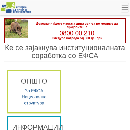
Skip
To
to
na
main
content
Доколку најдете угината дива свиња ве молиме да
пријавите на
0800 00 210
Следува награда од 600 денари
Ќе се зајакнува институционалната
соработка со ЕФСА
ОПШТО
За ЕФСА
Национална
структура
ИНФОРМАЦИИ