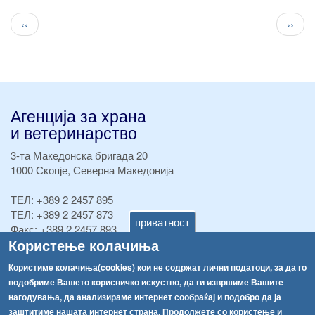
Pagination
Previous
След
‹‹
››
page
стран
Агенција за храна
и ветеринарство
3-та Македонска бригада 20
1000 Скопје, Северна Македонија
ТЕЛ:
+389 2 2457 895
ТЕЛ:
+389 2 2457 873
приватност
Факс:
+389 2 2457 893
Користење колачиња
Факс:
+389 2 2457 871
info@fva.gov.mk
Користиме колачиња(cookies) кои не содржат лични податоци, за да го
подобриме Вашето корисничко искуство, да ги извршиме Вашите
[АХВ-претходна страна]
нагодувања, да анализираме интернет сообраќај и подобро да ја
Соопштенија
Навигација
заштитиме нашата интернет страна. Продолжете со користење и