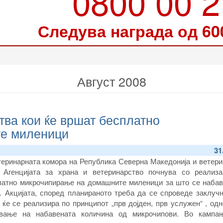
0800 00 
Следува награда од 60
Август 2008
тва кои ќе вршат бесплатно
е миленици
31
теринарната комора на Република Северна Македонија и ветери
 Агенцијата за храна и ветеринарство почнува со реализа
латно микрочипирање на домашните миленици за што се набав
. Акцијата, според планираното треба да се спроведе заклучн
 ќе се реализира по принципот „прв дојден, прв услужен“ , од
ување на набавената количина од микрочипови. Во кампа