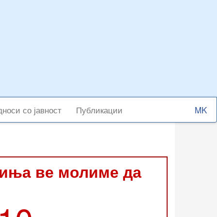
Select
носи со јавност
Публикации
your
langu
виња ве молиме да