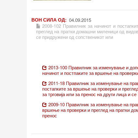
бесплатно микрочи
со кои Агенцијата
активност.
ВОН СИЛА ОД
04.09.2015
2008-102 Правилник за начинот и постапки
преглед на пратки домашни миленици од видови
се придружени од сопственикот или
2013-100 Правилник за изменување и допо
начинот и постпаките за вршење на проверки
2011-18 Правилник за изменување на прав
постапките за вршење на проверки и прегле
за трговија или за пренос на други лица и се
2009-10 Правилник за изменување на прави
вршење на проверки и преглед на пратки дом
пренос