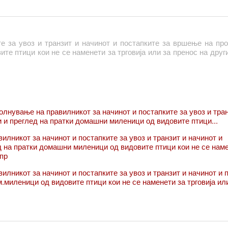
пирање на домашните миленици вклучени се 143 ветеринарни д
 за храна и ветеринарство склучи договори за реализирање 
те за увоз и транзит и начинот и постапките за вршење на пр
те птици кои не се наменети за трговија или за пренос на друг
лнување на правилникот за начинот и постапките за увоз и тран
 и преглед на пратки домашни миленици од видовите птици...
илникот за начинот и постапките за увоз и транзит и начинот и
д на пратки домашни миленици од видовите птици кои не се нам
 пр
лникот за начинот и постапките за увоз и транзит и начинот и п
.миленици од видовите птици кои не се наменети за трговија ил