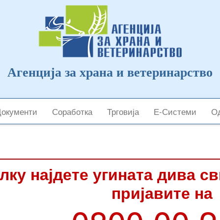
Агенција за храна и ветеринарство
Документи
Соработка
Трговија
Е-Системи
Од
лку најдете угината дива с
пријавите на