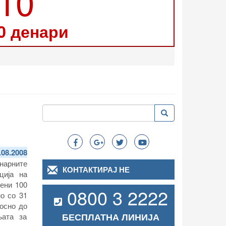
210
0 денари
Пребарување
Пребарување
Search
.08.2008
нарните
КОНТАКТИРАЈ НЕ
ција на
ени 100
0800 3 2222
о со 31
носно до
БЕСПЛАТНА ЛИНИЈА
њата за