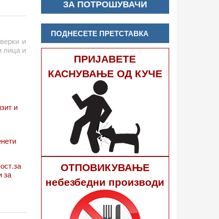
руштва,
ЗА ПОТРОШУВАЧИ
на оваа
ПОДНЕСЕТЕ ПРЕТСТАВКА
оверки и
и лица и
ПРИЈАВЕТЕ
КАСНУВАЊЕ ОД КУЧЕ
зит и
енети
ОТПОВИКУВАЊЕ
ост.за
и за
небезбедни производи