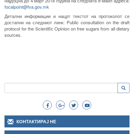
најдоцна до 4 март 2018 година на следната е-маил адреса:
focalpoint@fva.gov.mk
Детални информации и нацрт текстот на протоколот се
достапни на следниот линк: Public consultation on the draft
protocol for the Scientific Opinion on free sugars from all dietary
sources.
Пребарување
Преба
Search
КОНТАКТИРАЈ НЕ