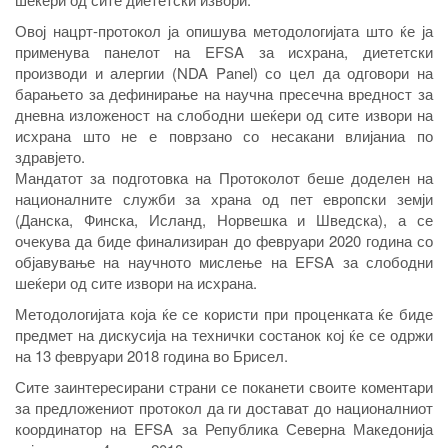
Овој нацрт-протокол ја опишува методологијата што ќе ја
применува панелот на EFSA за исхрана, диететски
производи и алергии (NDA Panel) со цел да одговори на
барањето за дефинирање на научна пресечна вредност за
дневна изложеност на слободни шеќери од сите извори на
исхрана што не е поврзано со несакани влијаниа по
здравјето.
Мандатот за подготовка на Протоколот беше доделен на
националните служби за храна од пет европски земји
(Данска, Финска, Исланд, Норвешка и Шведска), а се
очекува да биде финализиран до февруари 2020 година со
објавување на научното мислење на EFSA за слободни
шеќери од сите извори на исхрана.
Методологијата која ќе се користи при проценката ќе биде
предмет на дискусија на технички состанок кој ќе се одржи
на 13 февруари 2018 година во Брисел.
Сите заинтересирани страни се поканети своите коментари
за предложениот протокол да ги достават до националниот
координатор на EFSA за Република Северна Македонија