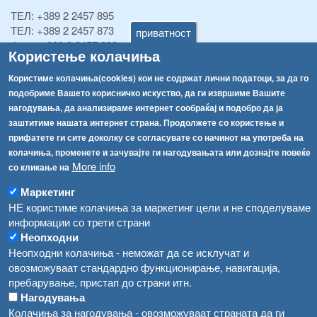
ТЕЛ:
+389 2 2457 895
ТЕЛ:
+389 2 2457 873
приватност
Факс:
+389 2 2457 893
Користење колачиња
Факс:
+389 2 2457 871
info@fva.gov.mk
Користиме колачиња(cookies) кои не содржат лични податоци, за да го
подобриме Вашето корисничко искуство, да ги извршиме Вашите
[АХВ-претходна страна]
нагодувања, да анализираме интернет сообраќај и подобро да ја
Соопштенија
Навигација
заштитиме нашата интернет страна. Продолжете со користење и
прифатете ги сите доколку се согласувате со начинот на употреба на
Република Бугарија ги засили официјалните контроли при увоз на свежо овошје и зеленчук
Архива
колачиња, променете и зачувајте ги нагодувањата или дознајте повеќе
More info
со кликање на
Високите температури ризик од труење со храна, опасни се и за животните
Регистри
Маркетинг
Обрасци
Водата во Гостивар може да се користи како техничка, продолжува испораката на флаширана вода
НЕ користиме колачиња за маркетинг цели и не споделуваме
Забрани
информации со трети страни
Во Гостивар спроведени 70 вонредни контроли
Неопходни
Огласи
Неопходни колачиња - неможат да се исклучат и
Забраната за водата во Гостивар останува на сила, операторите да користат само технички безбедна вода
овозможуваат стандардно функционирање, навигација,
пребарување, пристап до страни итн.
Нагодувања
Колачиња за нагодувања - овозможуваат страната да ги