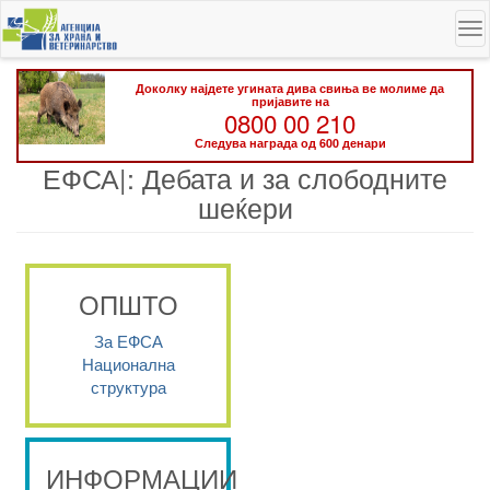
Skip
To
to
na
main
content
Доколку најдете угината дива свиња ве молиме да
пријавите на
0800 00 210
Следува награда од 600 денари
ЕФСА|: Дебата и за слободните
шеќери
ОПШТО
За ЕФСА
Национална
структура
ИНФОРМАЦИИ