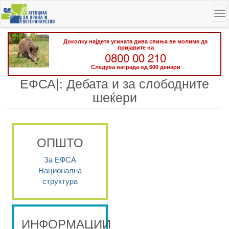
Skip
To
to
na
main
content
Доколку најдете угината дива свиња ве молиме да
пријавите на
0800 00 210
Следува награда од 600 денари
ЕФСА|: Дебата и за слободните
шеќери
ОПШТО
За ЕФСА
Национална
структура
ИНФОРМАЦИИ