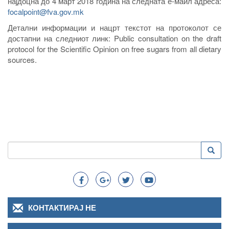
најдоцна до 4 март 2018 година на следната е-маил адреса:
focalpoint@fva.gov.mk
Детални информации и нацрт текстот на протоколот се
достапни на следниот линк: Public consultation on the draft
protocol for the Scientific Opinion on free sugars from all dietary
sources.
Пребарување
Преба
Search
КОНТАКТИРАЈ НЕ