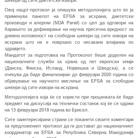
Овој нацрт-протокол ја опишува методологијата што ќе ја
применува панелот на EFSA за исхрана, диететски
производи и алергии (NDA Panel) со цел да одговори на
барањето за дефинирање на научна пресечна вредност за
дневна изложеност на слободни шеќери од сите извори на
исхрана што не е поврзано со несакани влијаниа по
здравјето.
Мандатот за подготовка на Протоколот беше доделен на
националните служби за храна од пет европски земји
(Данска, Финска, Исланд, Норвешка и Шведска), а се
очекува да биде финализиран до февруари 2020 година со
објавување на научното мислење на EFSA за слободни
шеќери од сите извори на исхрана.
Методологијата која ќе се користи при проценката ќе биде
предмет на дискусија на технички состанок кој ќе се одржи
на 13 февруари 2018 година во Брисел.
Сите заинтересирани страни се поканети своите коментари
за предложениот протокол да ги достават до националниот
координатор на EFSA за Република Северна Македонија