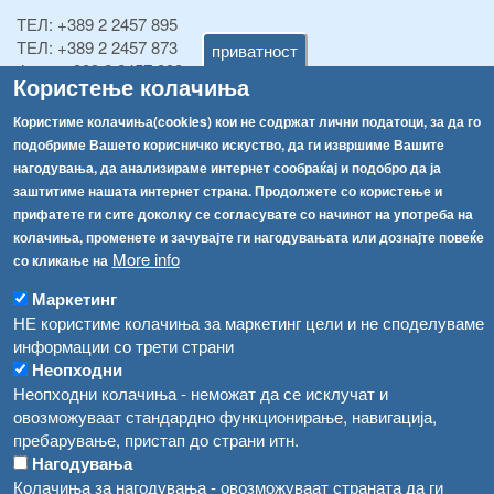
ТЕЛ:
+389 2 2457 895
ТЕЛ:
+389 2 2457 873
приватност
Факс:
+389 2 2457 893
Користење колачиња
Факс:
+389 2 2457 871
info@fva.gov.mk
Користиме колачиња(cookies) кои не содржат лични податоци, за да го
подобриме Вашето корисничко искуство, да ги извршиме Вашите
[АХВ-претходна страна]
нагодувања, да анализираме интернет сообраќај и подобро да ја
Соопштенија
Навигација
заштитиме нашата интернет страна. Продолжете со користење и
прифатете ги сите доколку се согласувате со начинот на употреба на
Република Бугарија ги засили официјалните контроли при увоз на свежо овошје и зеленчук
Архива
колачиња, променете и зачувајте ги нагодувањата или дознајте повеќе
More info
со кликање на
Високите температури ризик од труење со храна, опасни се и за животните
Регистри
Маркетинг
Обрасци
Водата во Гостивар може да се користи како техничка, продолжува испораката на флаширана вода
НЕ користиме колачиња за маркетинг цели и не споделуваме
Забрани
информации со трети страни
Во Гостивар спроведени 70 вонредни контроли
Неопходни
Огласи
Неопходни колачиња - неможат да се исклучат и
Забраната за водата во Гостивар останува на сила, операторите да користат само технички безбедна вода
овозможуваат стандардно функционирање, навигација,
пребарување, пристап до страни итн.
Нагодувања
Колачиња за нагодувања - овозможуваат страната да ги