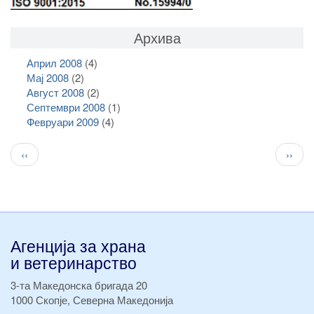
Архива
Април 2008
(4)
Мај 2008
(2)
Август 2008
(2)
Септември 2008
(1)
Февруари 2009
(4)
Pagination
Previous
След
‹‹
››
page
стран
Агенција за храна
и ветеринарство
3-та Македонска бригада 20
1000 Скопје, Северна Македонија