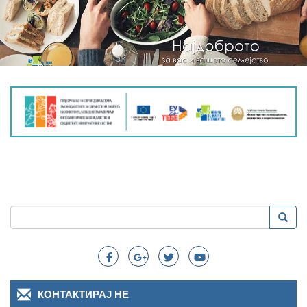
Пребарување
Преба
Search
КОНТАКТИРАЈ НЕ