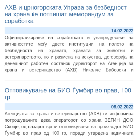
АХВ и црногорската Управа за безбедност
на храна ќе потпишат меморандум за
соработка
14.02.2022
Официјализирање на соработката и унапредување на
активностите меѓу двете институции, на полето на
безбедноста на храната, храната за животни и
ветеринарството, но и размена на искуства, договорија на
денешниот работен состанок директорот на Агенција за
храна и ветеринарство (АХВ) Николче Бабовски и
Владимир Џаковиќ, директор на Управата за безбедност на
храна, ветеринарни и фитосанитарни прашања на
Отповикување на БИО Ѓумбир во прав, 100
Република Црна Гора, кој ја предводи делегацијата од оваа
институција, која денес и утре ќе биде гостин на АХВ.
гр
08.02.2022
Агенцијата за храна и ветеринарство (АХВ) ги информира
потрошувачите дека операторот со храна ЗЕГИН ДОО
Скопје, од пазарот врши отповикување на производот БИО
Ѓумбир во прав од 100 гр, поради утврдена надмината