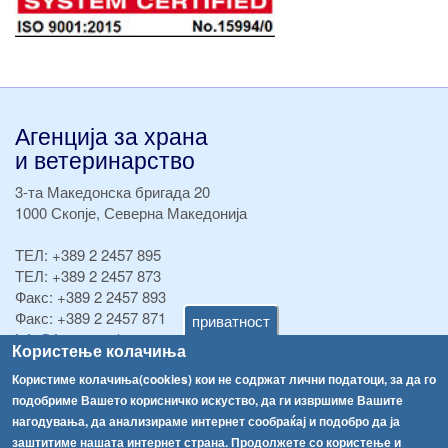
Агенција за храна
и ветеринарство
3-та Македонска бригада 20
1000 Скопје, Северна Македонија
ТЕЛ:
+389 2 2457 895
ТЕЛ:
+389 2 2457 873
Факс:
+389 2 2457 893
Факс:
+389 2 2457 871
приватност
info@fva.gov.mk
Користење колачиња
[АХВ-претходна страна]
Користиме колачиња(cookies) кои не содржат лични податоци, за да го
подобриме Вашето корисничко искуство, да ги извршиме Вашите
Соопштенија
Навигација
нагодувања, да анализираме интернет сообраќај и подобро да ја
Република Бугарија ги засили официјалните контроли при увоз на свежо овошје и зеленчук
заштитиме нашата интернет страна. Продолжете со користење и
Архива