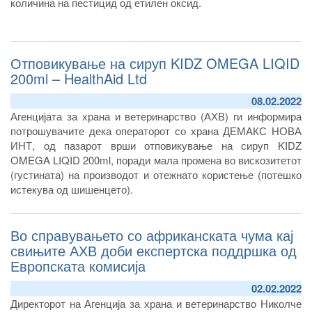
количина на пестицид од етилен оксид.
Отповикување на сируп KIDZ OMEGA LIQID
200ml – HealthAid Ltd
08.02.2022
Агенцијата за храна и ветеринарство (АХВ) ги информира
потрошувачите дека операторот со храна ДЕМАКС НОВА
ИНТ, од пазарот врши отповикување на сируп KIDZ
OMEGA LIQID 200ml, поради мала промена во вискозитетот
(густината) на производот и отежнато користење (потешко
истекува од шишенцето).
Во справувањето со африканската чума кај
свињите АХВ доби експертска поддршка од
Европската комисија
02.02.2022
Директорот на Агенција за храна и ветеринарство Николче