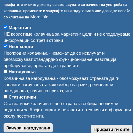
прифатете ги сите доколку се согласувате со начинот на употреба на
Високите температури ризик од труење со храна, опасни се и за животните
Регистри
колачиња, променете и зачувајте ги нагодувањата или дознајте повеќе
More info
со кликање на
Обрасци
Водата во Гостивар може да се користи како техничка, продолжува испораката на флаширана вода
Забрани
Маркетинг
Во Гостивар спроведени 70 вонредни контроли
НЕ користиме колачиња за маркетинг цели и не споделуваме
Огласи
информации со трети страни
Забраната за водата во Гостивар останува на сила, операторите да користат само технички безбедна вода
Неопходни
Неопходни колачиња - неможат да се исклучат и
овозможуваат стандардно функционирање, навигација,
пребарување, пристап до страни итн.
Нагодувања
Колачиња за нагодувања - овозможуваат страната да ги
запамти нагоувањата како избор на јазик, регионални
нагодувања, начин на приказ, итн.
Статистички
Статистички колачиња - веб страната собира анонимни
податоци за бројот, видот и останатите технички информации
околу посетите итн.
Зачувај нагодувања
Прифати ги сите