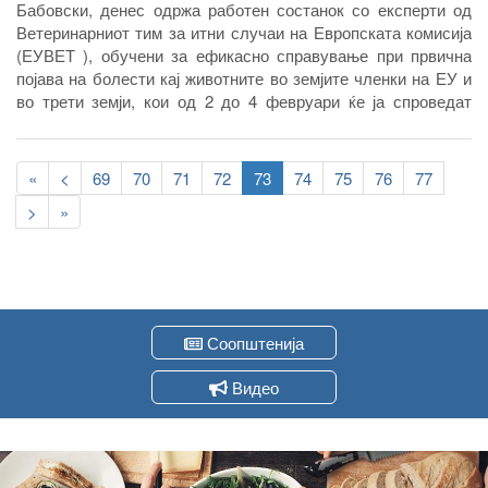
Бабовски, денес одржа работен состанок со експерти од
Ветеринарниот тим за итни случаи на Европската комисија
(ЕУВЕТ ), обучени за ефикасно справување при првична
појава на болести кај животните во земјите членки на ЕУ и
во трети земји, кои од 2 до 4 февруари ќе ја спроведат
експертск...
Pagination
First
«
Previous
<
Page
69
Page
70
Page
71
Page
72
Current
73
Page
74
Page
75
Page
76
Page
77
page
page
page
Следна
>
Last
»
страна
page
Соопштенија
Видео