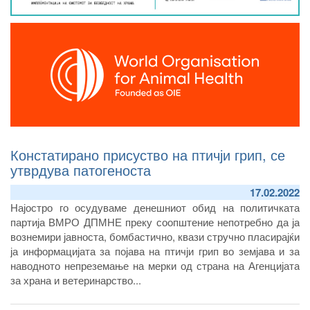
Констатирано присуство на птичји грип, се
утврдува патогеноста
17.02.2022
Најостро го осудуваме денешниот обид на политичката
партија ВМРО ДПМНЕ преку соопштение непотребно да ја
вознемири јавноста, бомбастично, квази стручно пласирајќи
ја информацијата за појава на птичји грип во земјава и за
наводното непреземање на мерки од страна на Агенцијата
за храна и ветеринарство...