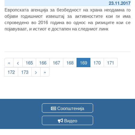
23.11.2017
Европската агенција за безбедност на храна неодамна го
објави годишниот извештај за активностите кои ги има
спроведено во 2016 година во однос на ризиците кои се
појавуваат, и истиот е достапен на следниот линк
Pagination
First
«
Previous
<
Page
165
Page
166
Page
167
Page
168
Current
169
Page
170
Page
171
page
page
page
Page
172
Page
173
Следна
>
Last
»
страна
page
Соопштенија
Видео