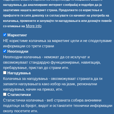
Соопштенија
Навигација
нагодувања, да анализираме интернет сообраќај и подобро да ја
Република Бугарија ги засили официјалните контроли при увоз на свежо овошје и зеленчук
заштитиме нашата интернет страна. Продолжете со користење и
Архива
прифатете ги сите доколку се согласувате со начинот на употреба на
Високите температури ризик од труење со храна, опасни се и за животните
Регистри
колачиња, променете и зачувајте ги нагодувањата или дознајте повеќе
More info
Обрасци
со кликање на
Водата во Гостивар може да се користи како техничка, продолжува испораката на флаширана вода
Забрани
Маркетинг
Во Гостивар спроведени 70 вонредни контроли
НЕ користиме колачиња за маркетинг цели и не споделуваме
Огласи
информации со трети страни
Забраната за водата во Гостивар останува на сила, операторите да користат само технички безбедна вода
Неопходни
Неопходни колачиња - неможат да се исклучат и
овозможуваат стандардно функционирање, навигација,
пребарување, пристап до страни итн.
Нагодувања
Колачиња за нагодувања - овозможуваат страната да ги
запамти нагоувањата како избор на јазик, регионални
нагодувања, начин на приказ, итн.
Статистички
Статистички колачиња - веб страната собира анонимни
податоци за бројот, видот и останатите технички информации
околу посетите итн.