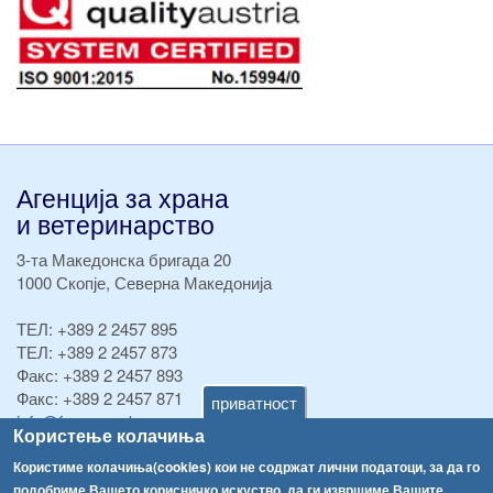
Агенција за храна
и ветеринарство
3-та Македонска бригада 20
1000 Скопје, Северна Македонија
ТЕЛ:
+389 2 2457 895
ТЕЛ:
+389 2 2457 873
Факс:
+389 2 2457 893
Факс:
+389 2 2457 871
приватност
info@fva.gov.mk
Користење колачиња
[АХВ-претходна страна]
Користиме колачиња(cookies) кои не содржат лични податоци, за да го
подобриме Вашето корисничко искуство, да ги извршиме Вашите