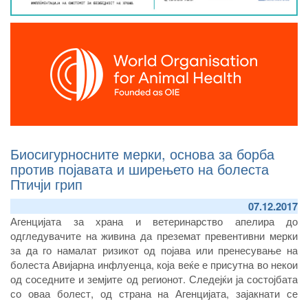
Биосигурносните мерки, основа за борба
против појавата и ширењето на болеста
Птичји грип
07.12.2017
Агенцијата за храна и ветеринарство апелира до
одгледувачите на живина да преземат превентивни мерки
за да го намалат ризикот од појава или пренесување на
болеста Авијарна инфлуенца, која веќе е присутна во некои
од соседните и земјите од регионот. Следејќи ја состојбата
со оваа болест, од страна на Агенцијата, зајакнати се
активниот и пасивниот надзор, а засилени се и контролите