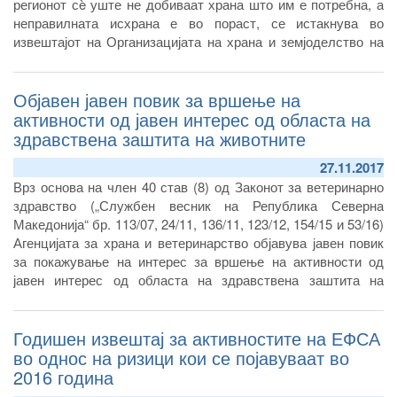
регионот сè уште не добиваат храна што им е потребна, а
неправилната исхрана е во пораст, се истакнува во
извештајот на Организацијата на храна и земјоделство на
Обединетите нации (ФАО) објавен на 4.12.2017 година.
Објавен јавен повик за вршење на
активности од јавен интерес од областа на
здравствена заштита на животните
27.11.2017
Врз основа на член 40 став (8) од Законот за ветеринарно
здравство („Службен весник на Република Северна
Македонија“ бр. 113/07, 24/11, 136/11, 123/12, 154/15 и 53/16)
Агенцијата за храна и ветеринарство објавува јавен повик
за покажување на интерес за вршење на активности од
јавен интерес од областа на здравствена заштита на
животните.
Годишен извештај за активностите на ЕФСА
во однос на ризици кои се појавуваат во
2016 година