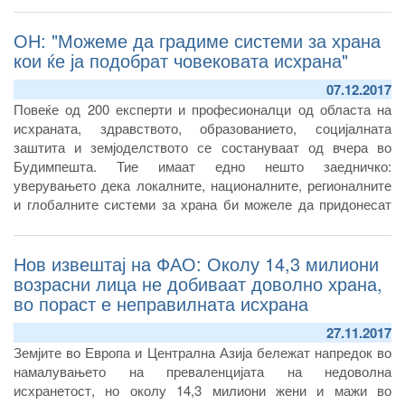
на граничните премини при увоз на живина, месо и нус
ОН: "Можеме да градиме системи за храна
производи од месо од живина.
кои ќе ја подобрат човековата исхрана"
07.12.2017
Повеќе од 200 експерти и професионалци од областа на
исхраната, здравството, образованието, социјалната
заштита и земјоделството се состануваат од вчера во
Будимпешта. Тие имаат едно нешто заедничко:
уверувањето дека локалните, националните, регионалните
и глобалните системи за храна би можеле да придонесат
многу повеќе за да го подобрат начинот на исхрана на
луѓето.
Нов извештај на ФАО: Околу 14,3 милиони
возрасни лица не добиваат доволно храна,
во пораст е неправилната исхрана
27.11.2017
Земјите во Европа и Централна Азија бележат напредок во
намалувањето на преваленцијата на недоволна
исхранетост, но околу 14,3 милиони жени и мажи во