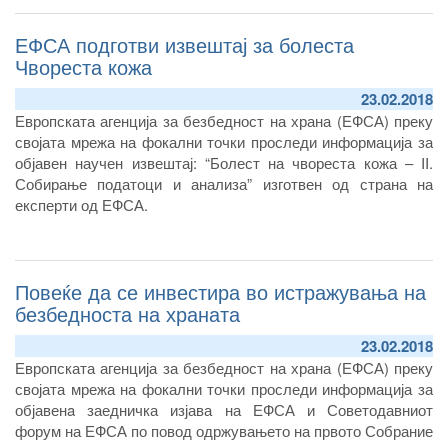
претпристапна помош на Европската Комисија – TAIEX, се
ЕФСА подготви извештај за болеста
одржува во Скопје. На работилницата учествуваат
претставници од Агенција од Секторот за ветеринарно јавно
Чвореста кожа
здравје, Секторот за инспекциски надзор и официјални
23.02.2018
ветеринари.
Европската агенција за безбедност на храна (ЕФСА) преку
својата мрежа на фокални точки проследи информација за
објавен научен извештај: “Болест на чвореста кожа – II.
Собирање податоци и анализа” изготвен од страна на
експерти од ЕФСА.
Повеќе да се инвестира во истражувања на
безбедноста на храната
23.02.2018
Европската агенција за безбедност на храна (ЕФСА) преку
својата мрежа на фокални точки проследи информација за
објавенa заедничка изјава на ЕФСА и Советодавниот
форум на ЕФСА по повод одржувањето на првото Собрание