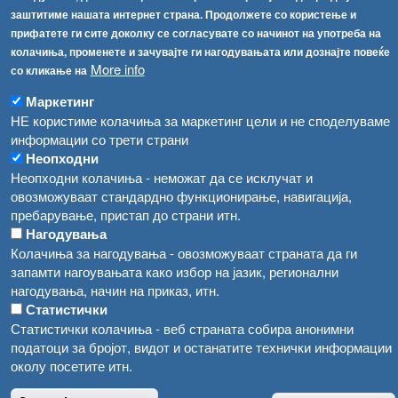
Република Бугарија ги засили официјалните контроли при увоз на свежо овошје и зеленчук
заштитиме нашата интернет страна. Продолжете со користење и
Архива
прифатете ги сите доколку се согласувате со начинот на употреба на
Високите температури ризик од труење со храна, опасни се и за животните
Регистри
колачиња, променете и зачувајте ги нагодувањата или дознајте повеќе
More info
со кликање на
Обрасци
Водата во Гостивар може да се користи како техничка, продолжува испораката на флаширана вода
Забрани
Маркетинг
Во Гостивар спроведени 70 вонредни контроли
НЕ користиме колачиња за маркетинг цели и не споделуваме
Огласи
информации со трети страни
Забраната за водата во Гостивар останува на сила, операторите да користат само технички безбедна вода
Неопходни
Неопходни колачиња - неможат да се исклучат и
овозможуваат стандардно функционирање, навигација,
пребарување, пристап до страни итн.
Нагодувања
Колачиња за нагодувања - овозможуваат страната да ги
запамти нагоувањата како избор на јазик, регионални
нагодувања, начин на приказ, итн.
Статистички
Статистички колачиња - веб страната собира анонимни
податоци за бројот, видот и останатите технички информации
околу посетите итн.