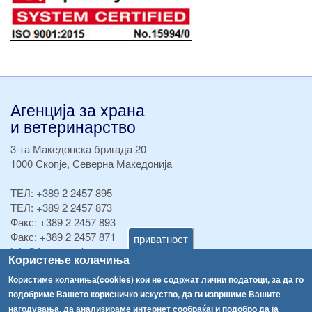
Агенција за храна
и ветеринарство
3-та Македонска бригада 20
1000 Скопје, Северна Македонија
ТЕЛ:
+389 2 2457 895
ТЕЛ:
+389 2 2457 873
Факс:
+389 2 2457 893
Факс:
+389 2 2457 871
приватност
info@fva.gov.mk
Користење колачиња
[АХВ-претходна страна]
Користиме колачиња(cookies) кои не содржат лични податоци, за да го
подобриме Вашето корисничко искуство, да ги извршиме Вашите
Соопштенија
Навигација
нагодувања, да анализираме интернет сообраќај и подобро да ја