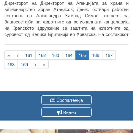
Директорот на Директорот на Агенцијата за храна и
ветеринарство Зоран Атанасов, денес оствари работен
состанок со Александра Хамонд Симан, експерт за
благосостојба на животните од регионалната канцеларија
на Кралското здружение за заштита на животните од
суровост од Велика Британија во Хрватска. На состанокот
беа објаснети основите на обуката за социјализација на
кучињата за која се одржува неделава, а прецизирани беа и
Pagination
деталите за продолжување на соработката на Агенцијата
First
«
Previous
<
Page
161
Page
162
Page
163
Page
164
Current
165
Page
166
Page
167
со ова здружение.
page
page
page
Page
168
Page
169
Следна
>
Last
»
страна
page
Соопштенија
Видео