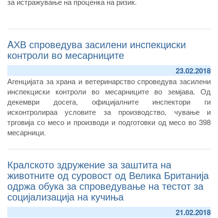
за истражување на проценка на ризик.
AХВ спроведува засилени инспекциски
контроли во месарниците
23.02.2018
Агенцијата за храна и ветеринарство спроведува засилени
инспекциски контроли во месарниците во земјава. Од
декември досега, официјалните инспектори ги
исконтролираа условите за производство, чување и
трговија со месо и производи и подготовки од месо во 398
месарници.
Со контролите констатирани се недоследности кои се
однесуваат на нехигиена во објектите, неспроведени мерки
Кралското здружение за заштита на
за дезинфекција и дезинсекција, неправилно декларирање
на месото, непоседување на комерцијален документ за
животните од суровост од Велика Британија
пратка месо.
одржа обука за спроведување на тестот за
социјализација на кучиња
21.02.2018