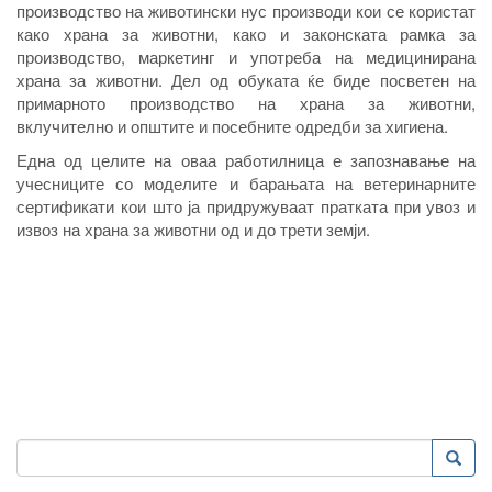
производство на животински нус производи кои се користат
како храна за животни, како и законската рамка за
производство, маркетинг и употреба на медицинирана
храна за животни. Дел од обуката ќе биде посветен на
примарното производство на храна за животни,
вклучително и општите и посебните одредби за хигиена.
Една од целите на оваа работилница е запознавање на
учесниците со моделите и барањата на ветеринарните
сертификати кои што ја придружуваат пратката при увоз и
извоз на храна за животни од и до трети земји.
Пребарување
Преба
Search