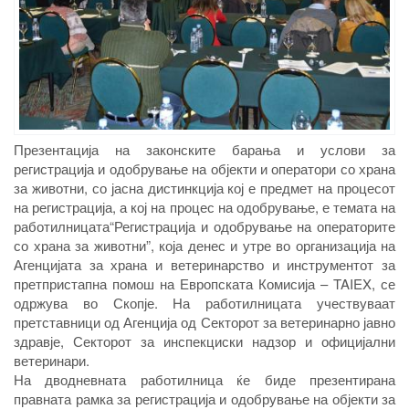
Презентација на законските барања и услови за
регистрација и одобрување на објекти и оператори со храна
за животни, со јасна дистинкција кој е предмет на процесот
на регистрација, а кој на процес на одобрување, е темата на
работилницата“Регистрација и одобрување на операторите
со храна за животни”, која денес и утре во организација на
Агенцијата за храна и ветеринарство и инструментот за
претпристапна помош на Европската Комисија – TAIEX, се
одржува во Скопје. На работилницата учествуваат
претставници од Агенција од Секторот за ветеринарно јавно
здравје, Секторот за инспекциски надзор и официјални
ветеринари.
На дводневната работилница ќе биде презентирана
правната рамка за регистрација и одобрување на објекти за