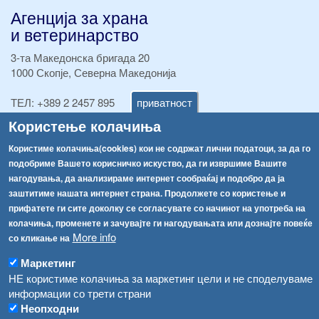
Агенција за храна
и ветеринарство
3-та Македонска бригада 20
1000 Скопје, Северна Македонија
приватност
ТЕЛ:
+389 2 2457 895
ТЕЛ:
+389 2 2457 873
Користење колачиња
Факс:
+389 2 2457 893
Факс:
+389 2 2457 871
Користиме колачиња(cookies) кои не содржат лични податоци, за да го
info@fva.gov.mk
подобриме Вашето корисничко искуство, да ги извршиме Вашите
нагодувања, да анализираме интернет сообраќај и подобро да ја
[АХВ-претходна страна]
заштитиме нашата интернет страна. Продолжете со користење и
Соопштенија
Навигација
прифатете ги сите доколку се согласувате со начинот на употреба на
колачиња, променете и зачувајте ги нагодувањата или дознајте повеќе
Република Бугарија ги засили официјалните контроли при увоз на свежо овошје и зеленчук
More info
Архива
со кликање на
Високите температури ризик од труење со храна, опасни се и за животните
Регистри
Маркетинг
НЕ користиме колачиња за маркетинг цели и не споделуваме
Обрасци
Водата во Гостивар може да се користи како техничка, продолжува испораката на флаширана вода
информации со трети страни
Забрани
Неопходни
Во Гостивар спроведени 70 вонредни контроли