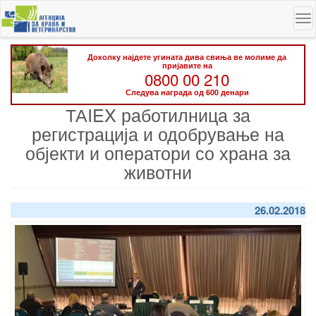
Skip
To
to
na
main
content
Доколку најдете угината дива свиња ве молиме да
пријавите на
0800 00 210
Следува награда од 600 денари
ТАIEX работилница за
регистрација и одобрување на
објекти и оператори со храна за
животни
26.02.2018