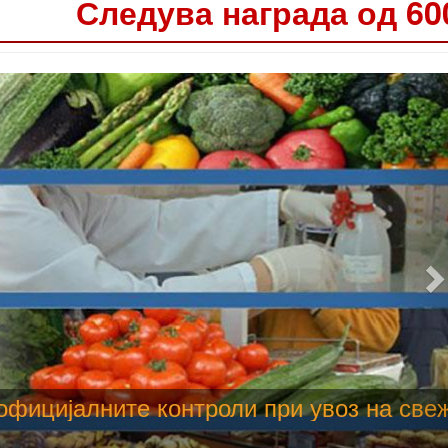
Следува награда од 60
 труење со храна, опасни се и за