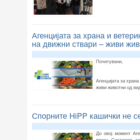
Агенцијата за храна и ветери
на движни ствари – живи живо
Почитувани,
Агенцијата за храна
живи животни од вид
Спорните HiPP кашички не се
До овој момент Аг
преку Системот за