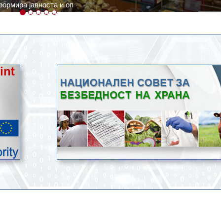
ратури, кое според метеоролозите во одредени региони ќе дости
ење со храна.