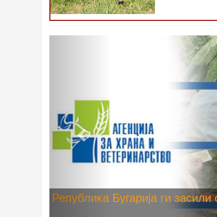
Претходно
Високите температури ризик од
животните