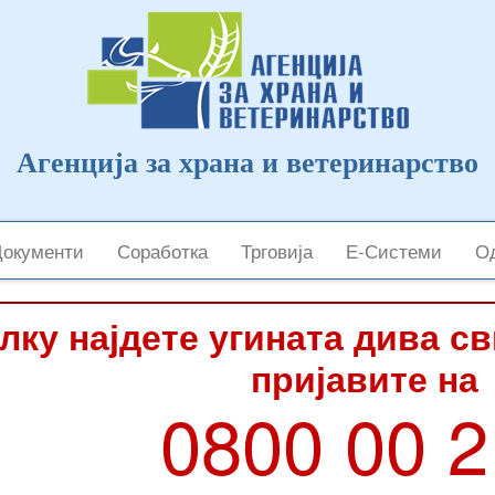
Агенција за храна и ветеринарство
Документи
Соработка
Трговија
Е-Системи
Од
лку најдете угината дива с
пријавите на
0800 00 