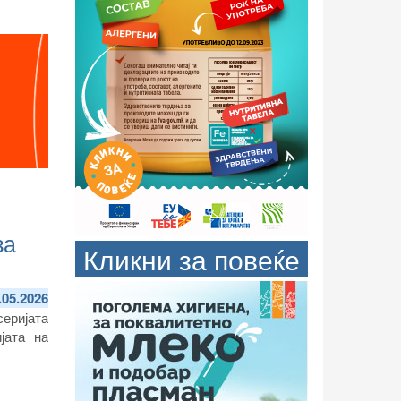
за
Кликни за повеќе
.05.2026
серијата
јата на