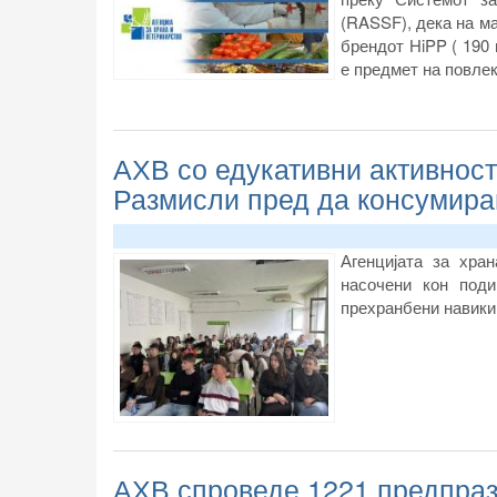
(RASSF), дека на м
брендот HiPP ( 190 
е предмет на повлек
АХВ со едукативни активности
Размисли пред да консумира
Агенцијата за хра
насочени кон поди
прехранбени навики
АХВ спроведе 1221 предпраз