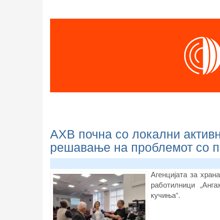
АХВ почна со локални активно
решавање на проблемот со п
Агенцијата за хран
работилници „Анга
кучиња“
.