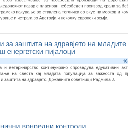
акедонскиот пазар е пласиран небезбеден производ храна за б
грамско пакување во стаклена тегличка со вкус на морков и ком
ување и истрага во Австрија и неколку европски земји.
 за заштита на здравјето на младите 
ш енергетски пијалоци
16
на и ветеринарство континуирано спроведува едукативни акт
гање на свеста кај младата популација за важноста од п
 и заштита на здравјето. Државните советници Радмила Ј.
нични вонредни контроли