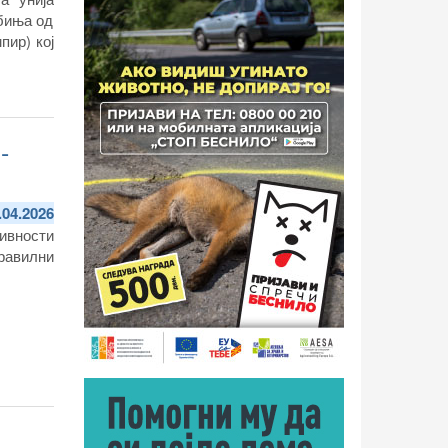
ебиња од
пир) кој
-
.04.2026
ивности
равилни