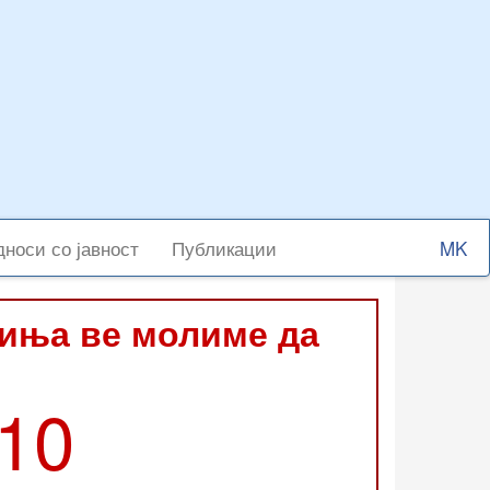
Select
носи со јавност
Публикации
your
langu
виња ве молиме да
210