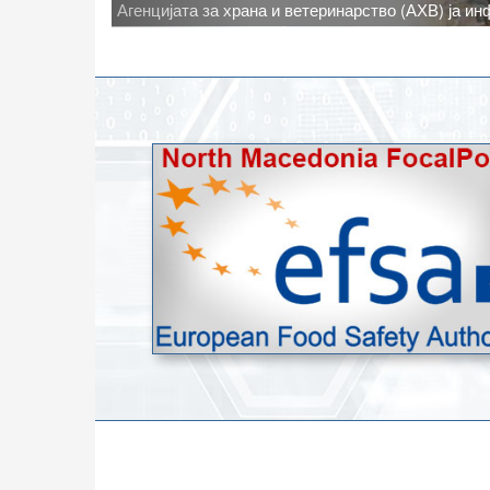
Новото најавено зголемување на дневните темпе
степени, ги зголемува ризиците од појава на тру