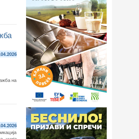
ажба
.04.2026
дажба на
.04.2026
икација
а унија