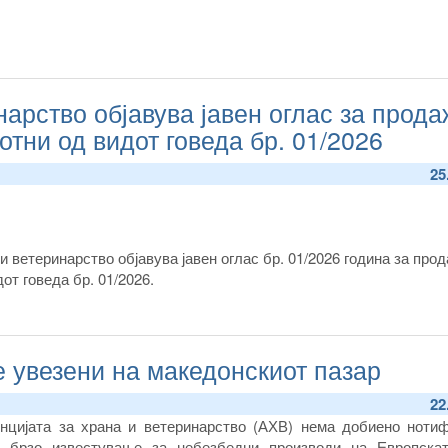
нарство објавува јавен оглас за прод
тни од видот говеда бр. 01/2026
25
 и ветеринарство објавува јавен оглас бр. 01/2026 година за про
от говеда бр. 01/2026.
 увезени на македонскиот пазар
22
енцијата за храна и ветеринарство (АХВ) нема добиено нотиф
 брзо известување за небезбедни производи на Европскат