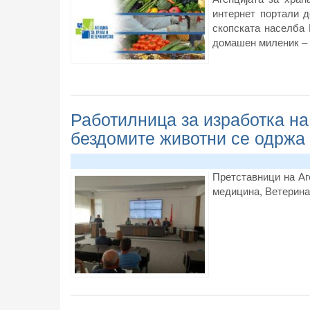
интернет портали д
скопската населба 
домашен миленик – к
Работилница за изработка на
бездомите животни се одржа
П
ретставници на Аг
медицина, Ветерина