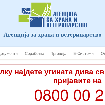
Агенција за храна и ветеринарство
Документи
Соработка
Трговија
Е-Системи
Од
лку најдете угината дива с
пријавите на
0800 00 