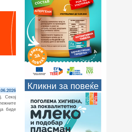
Кликни за повеќе
.06.2026
. Секој
лежните
да биде