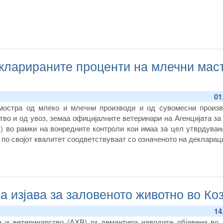
кларираните проценти на млечни маст
01
мостра од млеко и млечни производи и од сувомесни произв
во и од увоз, земаа официјалните ветеринари на Агенцијата за
) во рамки на вонредните контроли кои имаа за цел утврдувањ
по својот квалитет соодветствуваат со означеното на декларац
 изјава за заловеното животно во Ко
14
на и ветеринарство
(АХВ)
ги демантира наводите објавени во 