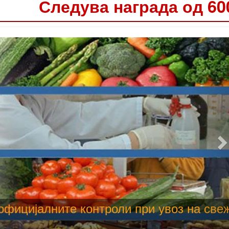
Следува награда од 60
 труење со храна, опасни се и за