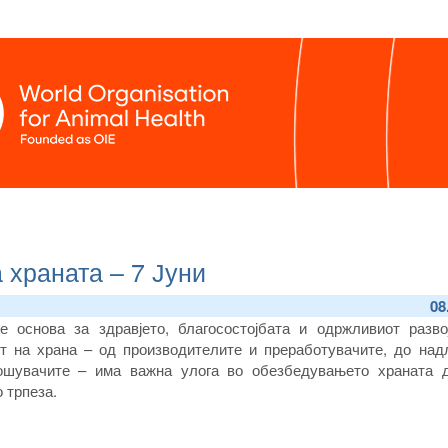
 храната – 7 Јуни
08
е основа за здравјето, благосостојбата и одржливиот развој
от на храна – од производителите и преработувачите, до над
ошувачите – има важна улога во обезбедувањето храната 
 трпеза.