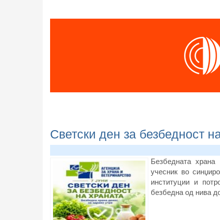
Светски ден за безбедност на
Безбедната храна 
учесник во синџир
институции и потр
безбедна од нива до