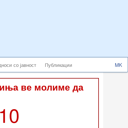
Select
носи со јавност
Публикации
your
langu
виња ве молиме да
210