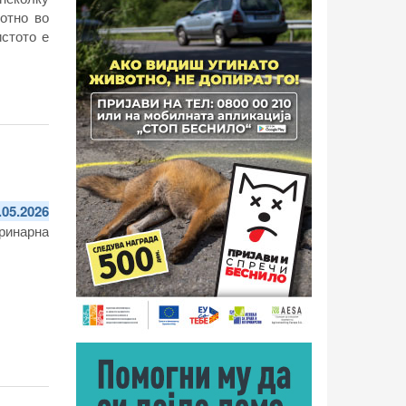
вотно
во
истото е
.05.2026
ринарна