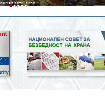
ратури, кое според метеоролозите во одредени региони ќе дости
ење со храна.