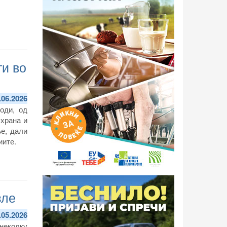
и во
.06.2026
оди, од
 храна и
е, дали
иите.
зле
.05.2026
неколку