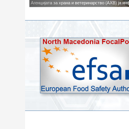
Новото најавено зголемување на дневните темпе
степени, ги зголемува ризиците од појава на тру