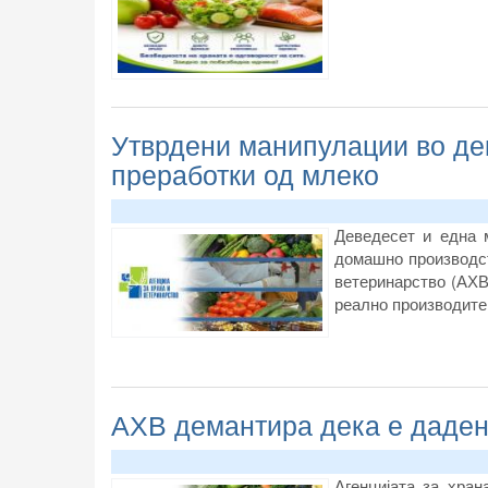
Утврдени манипулации во де
преработки од млеко
Деведесет и една 
домашно производст
ветеринарство (АХВ
реално производите 
АХВ демантира дека е дадена
Агенцијата за хра