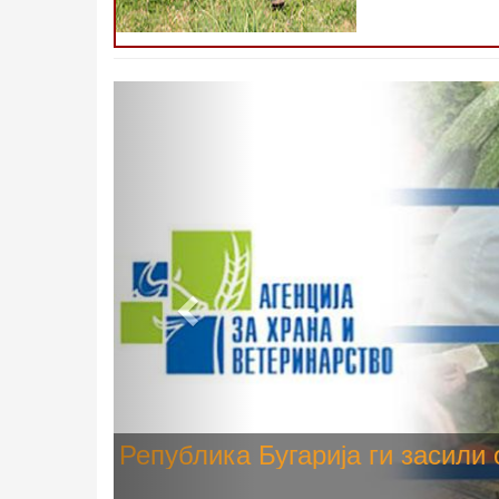
Претходно
Високите температури ризик од
животните