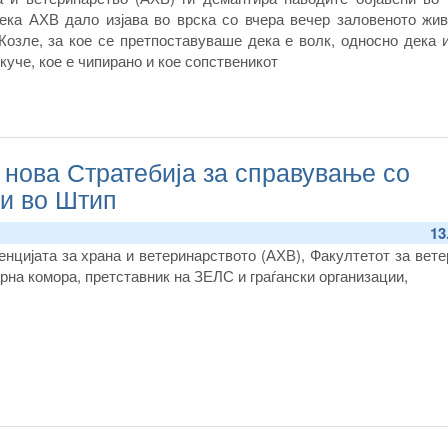
ека АХВ дало изјава во врска со вчера вечер заловеното жи
Козле
, за кое се претпоставуваше дека е волк, односно дека 
уче, кое е чипирано и кое сопственикот
 нова Стратебија за справување со
 и во Штип
13
енцијата за храна и ветеринарството
(АХВ),
Факултетот за в
ете
рна комора, претставник на ЗЕЛС
и граѓански организации,