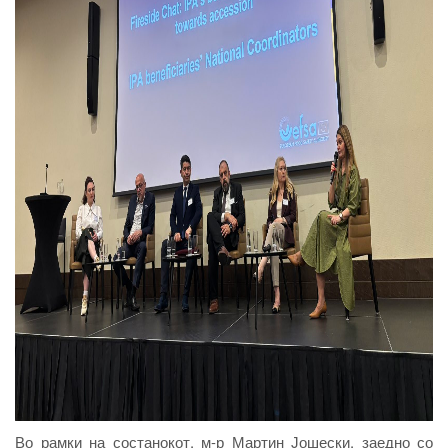
Во рамки на состанокот, м-р Мартин Јошески, заедно со