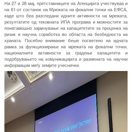
На 27 и 28 мај, претставниците на Агенцијата учествуваа и
на 61-от состанок на Мрежата на фокални точки на ЕФСА,
каде што беа разгледани идните активности на мрежата,
резултатите од тековната ИПА програма и можностите за
понатамошно зајакнување на капацитетите за проценка на
ризик и научна соработка во областа на безбедноста на
храната. Посебно внимание беше посветено на идната
рамка за функционирање на мрежата на фокални точки,
националните активности за градење капацитети и
подобрувањето на комуникацијата и размената на научни
информации меѓу земјите учеснички.