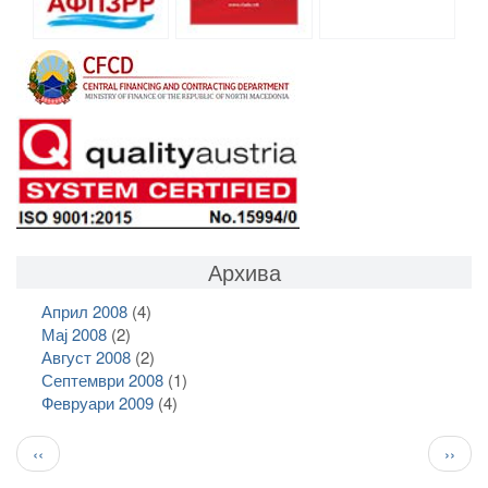
Архива
Април 2008
(4)
Мај 2008
(2)
Август 2008
(2)
Септември 2008
(1)
Февруари 2009
(4)
Pagination
Previous
След
‹‹
››
page
стран