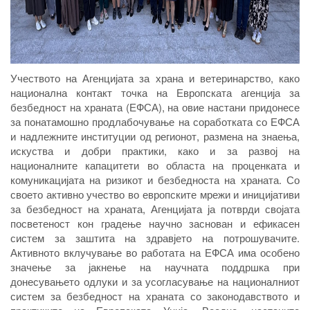
Учеството на Агенцијата за храна и ветеринарство, како
национална контакт точка на Европската агенција за
безбедност на храната (ЕФСА), на овие настани придонесе
за понатамошно продлабочување на соработката со ЕФСА
и надлежните институции од регионот, размена на знаења,
искуства и добри практики, како и за развој на
националните капацитети во областа на проценката и
комуникацијата на ризикот и безбедноста на храната. Со
своето активно учество во европските мрежи и иницијативи
за безбедност на храната, Агенцијата ја потврди својата
посветеност кон градење научно заснован и ефикасен
систем за заштита на здравјето на потрошувачите.
Активното вклучување во работата на ЕФСА има особено
значење за јакнење на научната поддршка при
донесувањето одлуки и за усогласување на националниот
систем за безбедност на храната со законодавството и