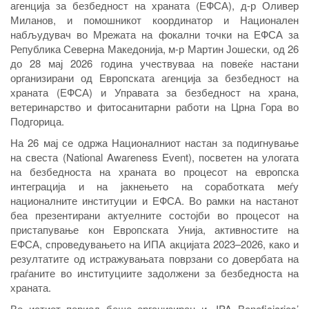
агенција за безбедност на храната (ЕФСА), д-р Оливер
Миланов, и помошникот координатор и Национален
набљудувач во Мрежата на фокални точки на ЕФСА за
Република Северна Македонија, м-р Мартин Јошески, од 26
до 28 мај 2026 година учествуваа на повеќе настани
организирани од Европската агенција за безбедност на
храната (ЕФСА) и Управата за безбедност на храна,
ветеринарство и фитосанитарни работи на Црна Гора во
Подгорица.
На 26 мај се одржа Националниот настан за подигнување
на свеста (National Awareness Event), посветен на улогата
на безбедноста на храната во процесот на европска
интеграција и на јакнењето на соработката меѓу
националните институции и ЕФСА. Во рамки на настанот
беа презентирани актуелните состојби во процесот на
пристапување кон Европската Унија, активностите на
ЕФСА, спроведувањето на ИПА акцијата 2023–2026, како и
резултатите од истражувањата поврзани со довербата на
граѓаните во институциите задолжени за безбедноста на
храната.
Во истиот период беше организиран и „IPA Beneficiaries’