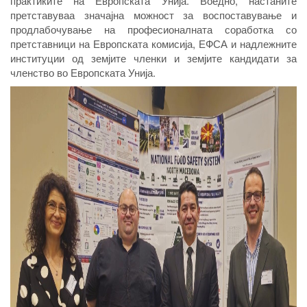
практиките на Европската Унија. Воедно, настаните
претставуваа значајна можност за воспоставување и
продлабочување на професионалната соработка со
претставници на Европската комисија, ЕФСА и надлежните
институции од земјите членки и земјите кандидати за
членство во Европската Унија.