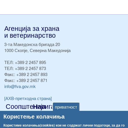
Агенција за храна
и ветеринарство
3-та Македонска бригада 20
1000 Скопје, Северна Македонија
ТЕЛ:
+389 2 2457 895
ТЕЛ:
+389 2 2457 873
Факс:
+389 2 2457 893
Факс:
+389 2 2457 871
info@fva.gov.mk
[АХВ-претходна страна]
Соопштенија
Навигација
приватност
Република Бугарија ги засили официјалните контроли при увоз на свежо овошје и зеленчук
Користење колачиња
Архива
Високите температури ризик од труење со храна, опасни се и за животните
Користиме колачиња(cookies) кои не содржат лични податоци, за да го
Регистри