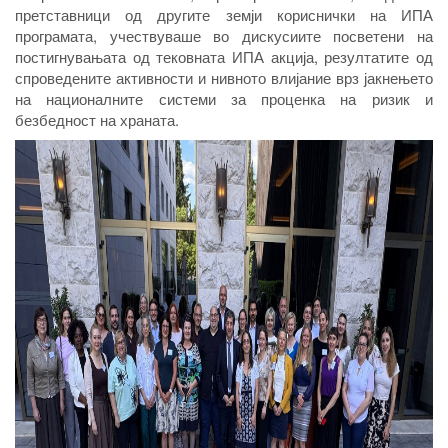
претставници од другите земји кориснички на ИПА
програмата, учествуваше во дискусиите посветени на
постигнувањата од тековната ИПА акција, резултатите од
спроведените активности и нивното влијание врз јакнењето
на националните системи за проценка на ризик и
безбедност на храната.