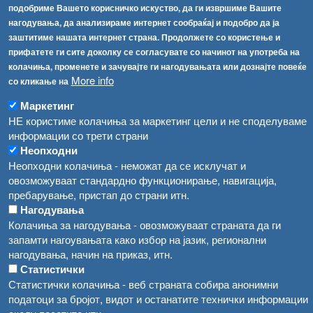
подобриме Вашето корисничко искуство, да ги извршиме Вашите
Обрасци
Водата во Гостивар може да се користи како техничка, продолжува испораката на флаширана вода
нагодувања, да анализираме интернет сообраќај и подобро да ја
Забрани
заштитиме нашата интернет страна. Продолжете со користење и
Во Гостивар спроведени 70 вонредни контроли
прифатете ги сите доколку се согласувате со начинот на употреба на
Огласи
колачиња, променете и зачувајте ги нагодувањата или дознајте повеќе
Забраната за водата во Гостивар останува на сила, операторите да користат само технички безбедна вода
More info
со кликање на
Маркетинг
НЕ користиме колачиња за маркетинг цели и не споделуваме
информации со трети страни
Неопходни
Неопходни колачиња - неможат да се исклучат и
овозможуваат стандардно функционирање, навигација,
пребарување, пристап до страни итн.
Нагодувања
Колачиња за нагодувања - овозможуваат страната да ги
запамти нагоувањата како избор на јазик, регионални
нагодувања, начин на приказ, итн.
Статистички
Статистички колачиња - веб страната собира анонимни
податоци за бројот, видот и останатите технички информации