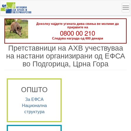
Skip
To
to
na
main
content
Доколку најдете угината дива свиња ве молиме да
пријавите на
0800 00 210
Следува награда од 600 денари
Претставници на АХВ учествуваа
на настани организирани од ЕФСА
во Подгорица, Црна Гора
ОПШТО
За ЕФСА
Национална
структура