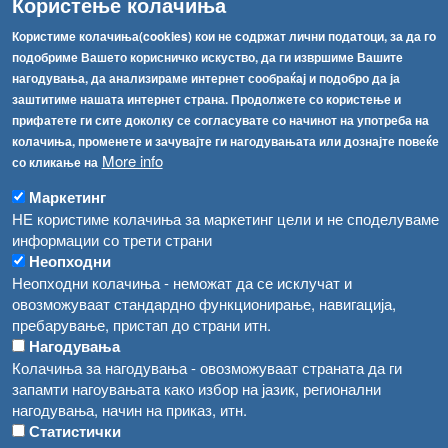
Користење колачиња
[АХВ-претходна страна]
Соопштенија
Навигација
Користиме колачиња(cookies) кои не содржат лични податоци, за да го
подобриме Вашето корисничко искуство, да ги извршиме Вашите
Република Бугарија ги засили официјалните контроли при увоз на свежо овошје и зеленчук
Архива
нагодувања, да анализираме интернет сообраќај и подобро да ја
Високите температури ризик од труење со храна, опасни се и за животните
заштитиме нашата интернет страна. Продолжете со користење и
Регистри
прифатете ги сите доколку се согласувате со начинот на употреба на
Обрасци
Водата во Гостивар може да се користи како техничка, продолжува испораката на флаширана вода
колачиња, променете и зачувајте ги нагодувањата или дознајте повеќе
More info
со кликање на
Забрани
Во Гостивар спроведени 70 вонредни контроли
Огласи
Маркетинг
Забраната за водата во Гостивар останува на сила, операторите да користат само технички безбедна вода
НЕ користиме колачиња за маркетинг цели и не споделуваме
информации со трети страни
Неопходни
Неопходни колачиња - неможат да се исклучат и
овозможуваат стандардно функционирање, навигација,
пребарување, пристап до страни итн.
Нагодувања
Колачиња за нагодувања - овозможуваат страната да ги
запамти нагоувањата како избор на јазик, регионални
нагодувања, начин на приказ, итн.
Статистички