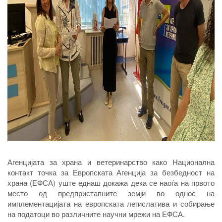
Агенцијата за храна и ветеринарство како Национална
контакт точка за Европската Агенција за безбедност на
храна (ЕФСА) уште еднаш докажа дека се наоѓа на првото
место од предпристапните земји во однос на
имплементацијата на европската легислатива и собирање
на податоци во различните научни мрежи на ЕФСА.