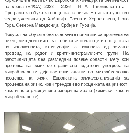
на храна (ЕФСА) 2023 – 2026 – ИПА III компонентата -
Програма за обука за проценка на ризик. На истата учество
зедоа учесници од Албанија, Босна и Херцеговина, Црна
Гора, Северна Македонија, Србија и Турција.
Фокусот на обуката беа основните принципи за проценка на
ризик, методологиите за собирање податоци и проценката
на изложеноста, вклучувајќи ја важноста од земање
предвид на родот и критичните/ранливите групи. На
работилницата беа разгледани повеќе области, меѓу кои
проценка на ризик со ограничени податоци, употреба на
микробиолошки дијагностички алатки во микробиолошка
проценка на ризик, Европската рамка/организација за
проценка на ризик, нови трендови во проценката на ризикот,
како и нови ризици/нови извори на храна (хемиски, како и
микробиолошки).