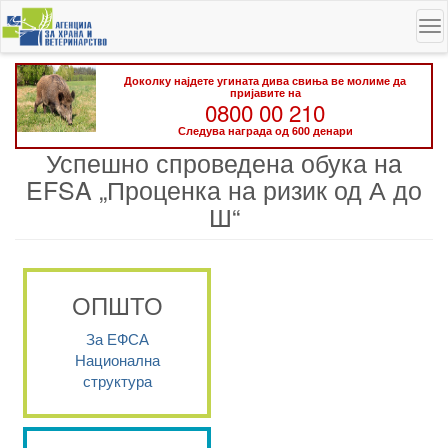
Skip
To
to
na
main
content
Доколку најдете угината дива свиња ве молиме да
пријавите на
0800 00 210
Следува награда од 600 денари
Успешно спроведена обука на
EFSA „Проценка на ризик од А до
Ш“
ОПШТО
За ЕФСА
Национална
структура