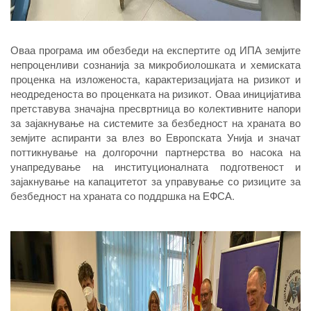
Оваа програма им обезбеди на експертите од ИПА земјите
непроценливи сознанија за микробиолошката и хемиската
проценка на изложеноста, карактеризацијата на ризикот и
неодреденоста во проценката на ризикот. Оваа иницијатива
претставува значајна пресвртница во колективните напори
за зајакнување на системите за безбедност на храната во
земјите аспиранти за влез во Европската Унија и значат
поттикнување на долгорочни партнерства во насока на
унапредување на институционалната подготвеност и
зајакнување на капацитетот за управување со ризиците за
безбедност на храната со поддршка на ЕФСА.