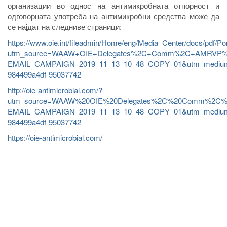
организации во однос на антимикробната отпорност и
одговорната употреба на антимикробни средства може да
се најдат на следниве страници:
https://www.oie.int/fileadmin/Home/eng/Media_Center/docs/pd
utm_source=WAAW+OIE+Delegates%2C+Comm%2C+AMRVP%2
EMAIL_CAMPAIGN_2019_11_13_10_48_COPY_01&utm_medium=
984499a4df-95037742
http://oie-antimicrobial.com/?
utm_source=WAAW%20OIE%20Delegates%2C%20Comm%2C%2
EMAIL_CAMPAIGN_2019_11_13_10_48_COPY_01&utm_medium=
984499a4df-95037742
https://oie-antimicrobial.com/