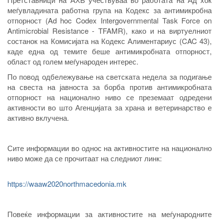
меѓувладината работна група на Кодекс за антимикробна
отпорност (Ad hoc Codex Intergovernmental Task Force on
Antimicrobial Resistance - TFAMR), како и на виртуелниот
состанок на Комисијата на Кодекс Алиментариус (CAC 43),
каде една од темите беше антимикробната отпорност,
област од голем меѓународен интерес.
По повод одбележување на светската недела за подигање
на свеста на јавноста за борба против антимикробната
отпорност на национално ниво се преземаат одредени
активности во што Агенцијата за храна и ветеринарство е
активно вклучена.
Сите информации во однос на активностите на национално
ниво може да се прочитаат на следниот линк:
https://waaw2020northmacedonia.mk
Повеќе информации за активностите на меѓународните