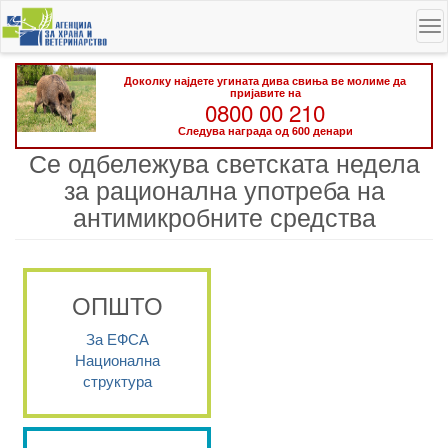
Skip
To
to
na
main
content
Доколку најдете угината дива свиња ве молиме да
пријавите на
0800 00 210
Следува награда од 600 денари
Се одбележува светската недела
за рационална употреба на
антимикробните средства
ОПШТО
За ЕФСА
Национална
структура