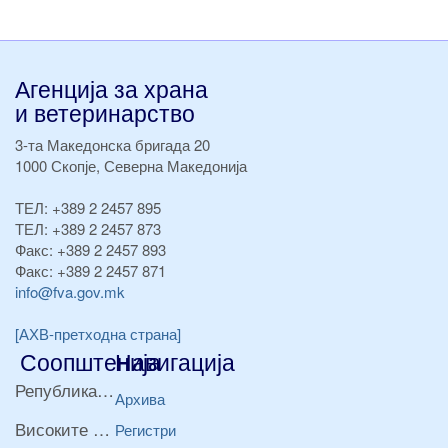
Агенција за храна
и ветеринарство
3-та Македонска бригада 20
1000 Скопје, Северна Македонија
ТЕЛ:
+389 2 2457 895
ТЕЛ:
+389 2 2457 873
Факс:
+389 2 2457 893
Факс:
+389 2 2457 871
info@fva.gov.mk
[АХВ-претходна страна]
Соопштенија
Навигација
Република Бугарија ги засили официјалните контроли при увоз на свежо овошје и зеленчук
Архива
Високите температури ризик од труење со храна, опасни се и за животните
Регистри