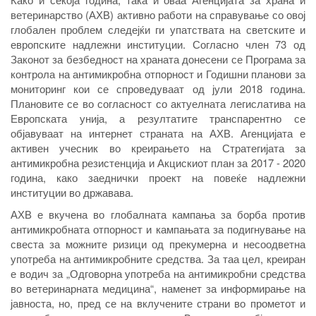
ветеринарство (АХВ) активно работи на справување со овој
глобален проблем следејќи ги упатствата на светските и
европските надлежни институции. Согласно член 73 од
Законот за безбедност на храната донесени се Програма за
контрола на антимикробна отпорност и Годишни планови за
мониторинг кои се спроведуваат од јули 2018 година.
Плановите се во согласност со актуелната легислатива на
Европската унија, а резултатите транспарентно се
објавуваат на интернет страната на АХВ. Агенцијата е
активен учесник во креирањето на Стратегијата за
антимикробна резистенција и Акцискиот план за 2017 - 2020
година, како заеднички проект на повеќе надлежни
институции во државава.
АХВ е вкучена во глобалната кампања за борба против
антимикробната отпорност и кампањата за подигнување на
свеста за можните ризици од прекумерна и несоодветна
употреба на антимикробните средства. За таа цел, креиран
е водич за „Одговорна употреба на антимикробни средства
во ветеринарната медицина“, наменет за информирање на
јавноста, но, пред се на вклучените страни во прометот и