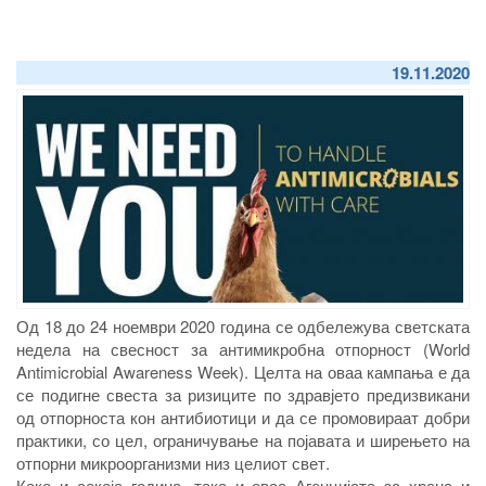
19.11.2020
Од 18 до 24 ноември 2020 година се одбележува светската
недела на свесност за антимикробна отпорност (World
Antimicrobial Awareness Week). Целта на оваа кампања е да
се подигне свеста за ризиците по здравјето предизвикани
од отпорноста кон антибиотици и да се промовираат добри
практики, со цел, ограничување на појавата и ширењето на
отпорни микроорганизми низ целиот свет.
Како и секоја година, така и оваа Агенцијата за храна и