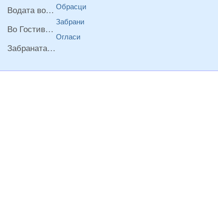
Обрасци
Водата во Гостивар може да се користи како техничка, продолжува испораката на флаширана вода
Забрани
Во Гостивар спроведени 70 вонредни контроли
Огласи
Забраната за водата во Гостивар останува на сила, операторите да користат само технички безбедна вода