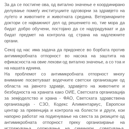
За да се постигне ова, од витално значење е координирано
делување помеѓу институциите одговорни за здравјето на
луѓето и животните и животната средина. Ветеринарните
доктори се најважниот дел од решението но, тие мора да
бидат добро обучени, постојано да се надградуваат и да
бидат предмет на контрола од страна на надлежните
органи.
Секој од нас има задача да придонесе во борбата против
антимикробната отпорност во насока на заштита на
ефикасноста на овие лекови од витално значење, а со тоа и
на нашата иднина.
На проблемот со антимикробната отпорност многу
внимание посветуваат водечките светски организации од
областа на јавното здравје, здравјето на животните и
безбедноста на храната како ОИЕ, Светската организација
за земјоделство и храна - ФАО, Светската здравствена
организација - СЗО, Кодекс Алиментариус, Европски
центар за превенција и контрола на болести и други, кои
напорно работат на подигнување на свеста за ризиците од
антимикробната отпорност преку организирање на
истражувања, одржување на семинари, советувања,