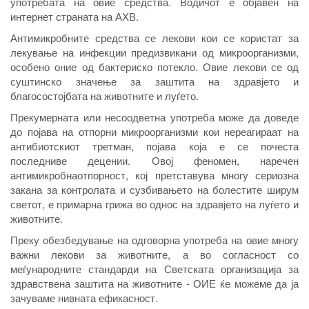
употребата на овие средства. Водичот е објавен на
интернет страната на АХВ.
Антимикробните средства се лекови кои се користат за
лекување на инфекции предизвикани од микроорганизми,
особено оние од бактериско потекло. Овие лекови се од
суштинско значење за заштита на здравјето и
благосостојбата на животните и луѓето.
Прекумерната или несоодветна употреба може да доведе
до појава на отпорни микроорганизми кои нереагираат на
антибиотскиот третман, појава која е се почеста
последниве децении. Овој феномен, наречен
антимикробнаотпорност, кој претставува многу сериозна
закана за контролата и сузбивањето на болестите ширум
светот, е примарна грижа во однос на здравјето на луѓето и
животните.
Преку обезбедување на одговорна употреба на овие многу
важни лекови за животните, а во согласност со
меѓународните стандарди на Светската организација за
здравствена заштита на животните - ОИЕ ќе можеме да ја
зачуваме нивната ефикасност.