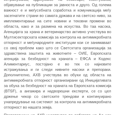
објавување на публикации за јавноста и друго. Од голема
важност е и меѓусебната соработка и комуникација меѓу
засегнатите страни во самата држава и на светско ниво, за
имплементирање на сите новини и тековни промени во
областа, како и за размена на искуства. Во таа насока,
Агенцијата за храна и ветеринарство активно учествува во
Мултисекторската комисија за контрола на антимикробната
отпорност и меѓународните институции кои се занимаваат
со овој проблем како што се Светсктата организација за
здравствена заштита на животните – ОИЕ, Европската
агенција за безбедност на храната – ЕФСА и Кодекс
Алиментариус, постојано е во тек со најновите
истражувања и ги следи нивните насоки и препораки.
Дополнително, АХВ учествува во обуки од областа на
антимикробната отпорност организирани од Иницијативата
за обука за безбедност на храната на Европската комисија
(BTSF), а ангажира и надворешни експерти, се со цел
држење чекор со светските трендови и континуирано
унапредување на системот за контрола на антимикробната
отпорност во нашата земја.
Претставници на АХВ учествуваа во работата на Ад хок