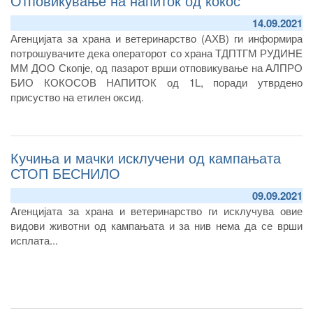
Отповикување на напиток од кокос
14.09.2021
Агенцијата за храна и ветеринарство (АХВ) ги информира
потрошувачите дека операторот со храна ТДПТГМ РУДИНЕ
ММ ДОО Скопје, од пазарот врши отповикување на АЛПРО
БИО КОКОСОВ НАПИТОК од 1L, поради утврдено
присуство на етилен оксид.
Кучиња и мачки исклучени од кампањата
СТОП БЕСНИЛО
09.09.2021
Aгенцијата за храна и ветеринарство ги исклучува овие
видови животни од кампањата и за нив нема да се врши
исплата...