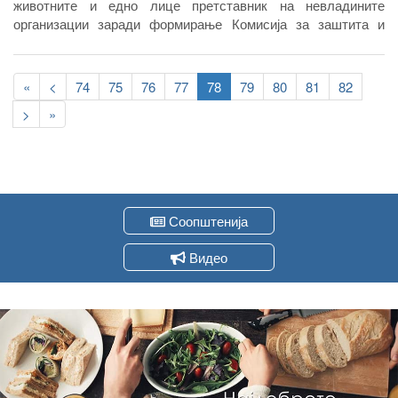
животните и едно лице претставник на невладините
организации заради формирање Комисија за заштита и
благосостојба на животните.
Pagination
First
«
Previous
<
Page
74
Page
75
Page
76
Page
77
Current
78
Page
79
Page
80
Page
81
Page
82
page
page
page
Следна
>
Last
»
страна
page
Соопштенија
Видео