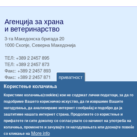
Агенција за храна
и ветеринарство
3-та Македонска бригада 20
1000 Скопје, Северна Македонија
ТЕЛ:
+389 2 2457 895
ТЕЛ:
+389 2 2457 873
Факс:
+389 2 2457 893
Факс:
+389 2 2457 871
приватност
info@fva.gov.mk
Користење колачиња
Користиме колачиња(cookies) кои не содржат лични податоци, за да го
[АХВ-претходна страна]
подобриме Вашето корисничко искуство, да ги извршиме Вашите
Соопштенија
Навигација
нагодувања, да анализираме интернет сообраќај и подобро да ја
Високите температури ризик од труење со храна, опасни се и за животните
заштитиме нашата интернет страна. Продолжете со користење и
Архива
прифатете ги сите доколку се согласувате со начинот на употреба на
Водата во Гостивар може да се користи како техничка, продолжува испораката на флаширана вода
Регистри
колачиња, променете и зачувајте ги нагодувањата или дознајте повеќе
More info
со кликање на
Обрасци