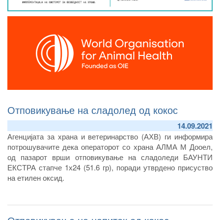
Отповикување на сладолед од кокос
14.09.2021
Агенцијата за храна и ветеринарство (АХВ) ги информира
потрошувачите дека операторот со храна АЛМА М Дооел,
од пазарот врши отповикување на сладоледи БАУНТИ
ЕКСТРА стапче 1х24 (51.6 гр), поради утврдено присуство
на етилен оксид.