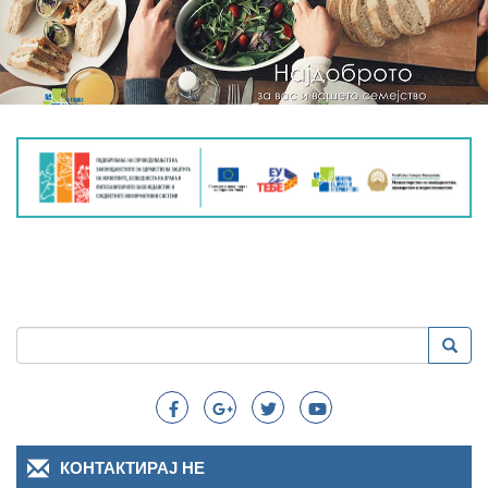
Пребарување
Преба
Search
КОНТАКТИРАЈ НЕ