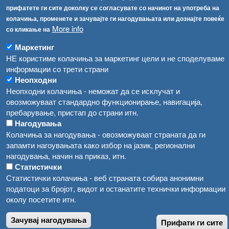
прифатете ги сите доколку се согласувате со начинот на употреба на
Високите температури ризик од труење со храна, опасни се и за животните
Регистри
колачиња, променете и зачувајте ги нагодувањата или дознајте повеќе
More info
со кликање на
Обрасци
Водата во Гостивар може да се користи како техничка, продолжува испораката на флаширана вода
Забрани
Маркетинг
Во Гостивар спроведени 70 вонредни контроли
НЕ користиме колачиња за маркетинг цели и не споделуваме
Огласи
информации со трети страни
Забраната за водата во Гостивар останува на сила, операторите да користат само технички безбедна вода
Неопходни
Неопходни колачиња - неможат да се исклучат и
овозможуваат стандардно функционирање, навигација,
пребарување, пристап до страни итн.
Нагодувања
Колачиња за нагодувања - овозможуваат страната да ги
запамти нагоувањата како избор на јазик, регионални
нагодувања, начин на приказ, итн.
Статистички
Статистички колачиња - веб страната собира анонимни
податоци за бројот, видот и останатите технички информации
околу посетите итн.
Зачувај нагодувања
Прифати ги сите