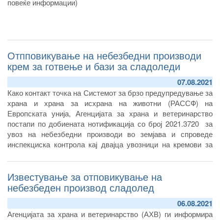
повеќе информации)
Отпповикување на небезбедни производи
крем за готвење и бази за сладоледи
07.08.2021
Како контакт точка на Системот за брзо предупредување за
храна и храна за исхрана на животни (РАССФ) на
Европската унија, Агенцијата за храна и ветеринарство
постапи по добиената нотификација со број 2021.3720 за
увоз на небезбедни производи во земјава и спроведе
инспекциска контрола кај двајца увозници на кремови за
готвење и бази за сладоледи од Струга и Струм....
(отворете за повеќе информации)
Известување за отповикување на
небезбеден производ сладолед
06.08.2021
Агенцијата за храна и ветеринарство (АХВ) ги информира