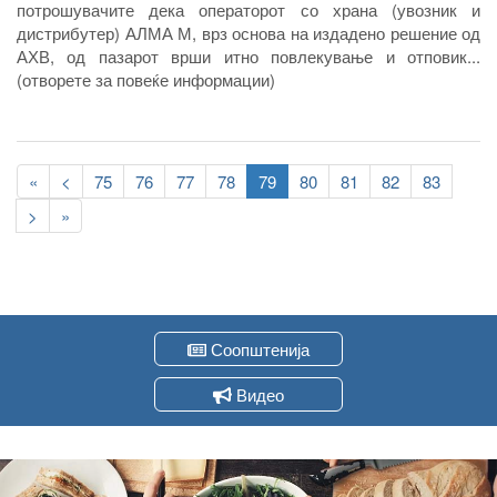
потрошувачите дека операторот со храна (увозник и
дистрибутер) АЛМА М, врз основа на издадено решение од
АХВ, од пазарот врши итно повлекување и отповик...
(отворете за повеќе информации)
Pagination
First
«
Previous
<
Page
75
Page
76
Page
77
Page
78
Current
79
Page
80
Page
81
Page
82
Page
83
page
page
page
Следна
>
Last
»
страна
page
Соопштенија
Видео