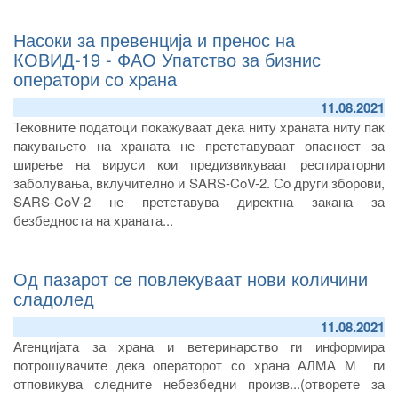
Насоки за превенција и пренос на
КОВИД-19 - ФАО Упатство за бизнис
оператори со храна
11.08.2021
Тековните податоци покажуваат дека ниту храната ниту пак
пакувањето на храната не претставуваат опасност за
ширење на вируси кои предизвикуваат респираторни
заболувања, вклучително и SARS-CoV-2. Со други зборови,
SARS-CoV-2 не претставува директна закана за
безбедноста на храната...
Од пазарот се повлекуваат нови количини
сладолед
11.08.2021
Агенцијата за храна и ветеринарство ги информира
потрошувачите дека операторот со храна АЛМА М ги
отповикува следните небезбедни произв...(отворете за