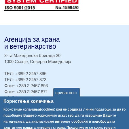
Агенција за храна
и ветеринарство
3-та Македонска бригада 20
1000 Скопје, Северна Македонија
ТЕЛ:
+389 2 2457 895
ТЕЛ:
+389 2 2457 873
Факс:
+389 2 2457 893
Факс:
+389 2 2457 871
приватност
info@fva.gov.mk
Користење колачиња
[АХВ-претходна страна]
Користиме колачиња(cookies) кои не содржат лични податоци, за да го
подобриме Вашето корисничко искуство, да ги извршиме Вашите
Соопштенија
Навигација
нагодувања, да анализираме интернет сообраќај и подобро да ја
Република Бугарија ги засили официјалните контроли при увоз на свежо овошје и зеленчук
заштитиме нашата интернет страна. Продолжете со користење и
Архива