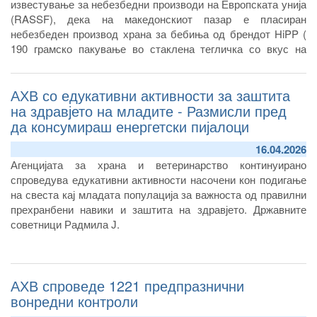
известување за небезбедни производи на Европската унија
(RASSF), дека на македонскиот пазар е пласиран
небезбеден производ храна за бебиња од брендот HiPP (
190 грамско пакување во стаклена тегличка со вкус на
морков и компир) кој е предмет на повлекување и истрага
во Австрија и неколку европски земји.
АХВ со едукативни активности за заштита
на здравјето на младите - Размисли пред
да консумираш енергетски пијалоци
16.04.2026
Агенцијата за храна и ветеринарство континуирано
спроведува едукативни активности насочени кон подигање
на свеста кај младата популација за важноста од правилни
прехранбени навики и заштита на здравјето. Државните
советници Радмила Ј.
АХВ спроведе 1221 предпразнични
вонредни контроли