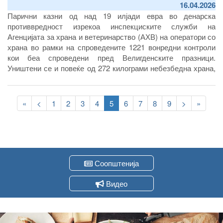
16.04.2026
Парични казни од над 19 илјади евра во денарска
противвредност изрекоа инспекциските служби на
Агенцијата за храна и ветеринарство (АХВ) на оператори со
храна во рамки на спроведените 1221 вонредни контроли
кои беа спроведени пред Велигденските празници.
Уништени се и повеќе од 272 килограми небезбедна храна,
најголемиот дел од животинско потекло. Дополнително,
нештетно уништени на депонијата Дрисла беа и повеќе од
Pagination
40 тони небезбедни јајца по потекло од соседна Србија кои
First
«
Previous
<
Page
1
Page
2
Page
3
Page
4
Current
5
Page
6
Page
7
Page
8
Page
9
Следна
>
Last
»
беше спречено да се прошверцуваат во земјава.
page
page
page
страна
page
Соопштенија
Видео