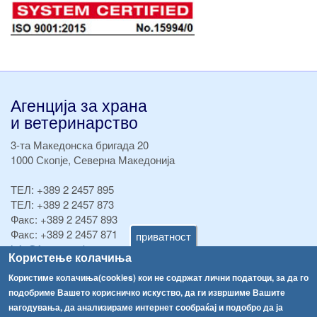
Агенција за храна
и ветеринарство
3-та Македонска бригада 20
1000 Скопје, Северна Македонија
ТЕЛ:
+389 2 2457 895
ТЕЛ:
+389 2 2457 873
Факс:
+389 2 2457 893
Факс:
+389 2 2457 871
приватност
info@fva.gov.mk
Користење колачиња
[АХВ-претходна страна]
Користиме колачиња(cookies) кои не содржат лични податоци, за да го
подобриме Вашето корисничко искуство, да ги извршиме Вашите
Соопштенија
Навигација
нагодувања, да анализираме интернет сообраќај и подобро да ја