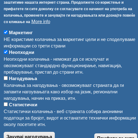
Република Бугарија ги засили официјалните контроли при увоз на свежо овошје и зеленчук
заштитиме нашата интернет страна. Продолжете со користење и
Архива
прифатете ги сите доколку се согласувате со начинот на употреба на
Високите температури ризик од труење со храна, опасни се и за животните
Регистри
колачиња, променете и зачувајте ги нагодувањата или дознајте повеќе
More info
со кликање на
Обрасци
Водата во Гостивар може да се користи како техничка, продолжува испораката на флаширана вода
Забрани
Маркетинг
Во Гостивар спроведени 70 вонредни контроли
НЕ користиме колачиња за маркетинг цели и не споделуваме
Огласи
информации со трети страни
Забраната за водата во Гостивар останува на сила, операторите да користат само технички безбедна вода
Неопходни
Неопходни колачиња - неможат да се исклучат и
овозможуваат стандардно функционирање, навигација,
пребарување, пристап до страни итн.
Нагодувања
Колачиња за нагодувања - овозможуваат страната да ги
запамти нагоувањата како избор на јазик, регионални
нагодувања, начин на приказ, итн.
Статистички
Статистички колачиња - веб страната собира анонимни
податоци за бројот, видот и останатите технички информации
околу посетите итн.
Зачувај нагодувања