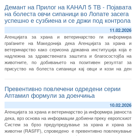
Демант на Прилог на КАНАЛ 5 ТВ - Појавата
согласно Процедурата за постапување по иницијативи за
инспекциски надзор на АХВ.
на болеста овчи сипаници во Лопате засега
успешно е сузбиена и се држи под контрола
11.02.2026
Агенцијата за храна и ветеринарство ги информира
граѓаните на Македонија дека Агенцијата за храна и
ветеринарство како сериозна државна институција која е
надлежна за здравствената заштита и благосостојба на
животните, по добивањето на позитивен резултат за
присуство на болеста сипаници кај овци и кози на ден
27.01.2026 година веднаш го пријави случајот од листата А
болести на Европската Унија до Информациониот систем
Превентивно повлечени одредени серии
на болести кај животните (
ADIS)
и
WA
Аптамил формули за доенчиња
10.02.2026
Агенцијата за храна и ветеринарство ја информира јавноста
дека, врз основа на информации добиени преку европскиот
Систем за брзо предупредување за храна и храна за
животни (RASFF), спроведено е превентивно повлекување