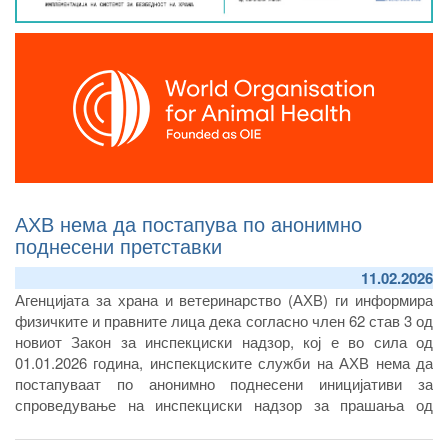
АХВ нема да постапува по анонимно
поднесени претставки
11.02.2026
Агенцијата за храна и ветеринарство (АХВ) ги информира
физичките и правните лица дека согласно член 62 став 3 од
новиот Закон за инспекциски надзор, кој е во сила од
01.01.2026 година, инспекциските служби на АХВ нема да
постапуваат по анонимно поднесени иницијативи за
спроведување на инспекциски надзор за прашања од
делокруг на работењето на институцијата. Постапувањето
по иницијативите кои се уредно поднесени ќе се реализира