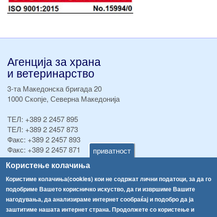
Агенција за храна
и ветеринарство
3-та Македонска бригада 20
1000 Скопје, Северна Македонија
ТЕЛ:
+389 2 2457 895
ТЕЛ:
+389 2 2457 873
Факс:
+389 2 2457 893
Факс:
+389 2 2457 871
приватност
info@fva.gov.mk
Користење колачиња
Користиме колачиња(cookies) кои не содржат лични податоци, за да го
[АХВ-претходна страна]
подобриме Вашето корисничко искуство, да ги извршиме Вашите
Соопштенија
Навигација
нагодувања, да анализираме интернет сообраќај и подобро да ја
Република Бугарија ги засили официјалните контроли при увоз на свежо овошје и зеленчук
заштитиме нашата интернет страна. Продолжете со користење и
Архива