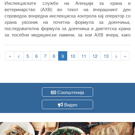
Инспекциските служби на Агенција за храна и
ветеринарство (АХВ) во текот на вчерашниот ден
спроведоа вонредна инспекциска контрола кај оператор со
храна увозник на почетна формула за доенчиња,
последователна формула за доенчиња и диететска храна
за посебни медицински намени, за кои АХВ вчера, како
контакт точка на Системот за брзо предупредување за
храна и храна за животни (Rapid Alert System for Food and
Pagination
Feed) на Европската Унија доби известување за пласиран
First
«
Previous
<
Page
5
Page
6
Page
7
Page
8
Current
9
Page
10
Page
11
Page
12
Page
13
Следна
>
Last
»
небезбеден производ на македионскиот пазар.
page
page
page
страна
page
Соопштенија
Видео