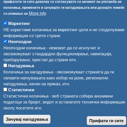
прифатете ги сите доколку се согласувате со начинот на употреба на
Високите температури ризик од труење со храна, опасни се и за животните
Регистри
колачиња, променете и зачувајте ги нагодувањата или дознајте повеќе
More info
со кликање на
Обрасци
Водата во Гостивар може да се користи како техничка, продолжува испораката на флаширана вода
Забрани
Маркетинг
Во Гостивар спроведени 70 вонредни контроли
НЕ користиме колачиња за маркетинг цели и не споделуваме
Огласи
информации со трети страни
Забраната за водата во Гостивар останува на сила, операторите да користат само технички безбедна вода
Неопходни
Неопходни колачиња - неможат да се исклучат и
овозможуваат стандардно функционирање, навигација,
пребарување, пристап до страни итн.
Нагодувања
Колачиња за нагодувања - овозможуваат страната да ги
запамти нагоувањата како избор на јазик, регионални
нагодувања, начин на приказ, итн.
Статистички
Статистички колачиња - веб страната собира анонимни
податоци за бројот, видот и останатите технички информации
околу посетите итн.
Зачувај нагодувања
Прифати ги сите