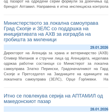
од пазарот на одредени серии формули за доенчиња од
брендот Аптамил. Направена е итна инспекциска контрола
кај увозникот на производите, од кој АХВ доби и официјално
известување дека од пазарот веќе се повлечени производи
Министерството за локална самоуправа
опфатени со нотификациите и дека е извршено и нивно
отповикување.
Град Скопје и ЗЕЛС со поддршка на
иницијативата на АХВ за изградба на
гробишта за миленици
29.01.2026
Директорот на Агенција за храна и ветеринарство (АХВ)
Оливер Миланов и стручни лица од Агенцијата, неделава
одржаа работни состаноци со Министерот за локална
самоуправа Златко Перински, Градоначалникот на Гард
Скопје и Претседател на Заедниците на единиците на
локалната самоуправа (ЗЕЛС), Орце Ѓорѓиевки. На
состаноците се разговараше за неколку актуелни прашања
од надлежност на АХВ и локалните самоуправи, за чие
Итно се повлекува серија на АПТАМИЛ од
решавање е потребна заедничка соработка на
институциите.
македонскиот пазар
28.01.2026