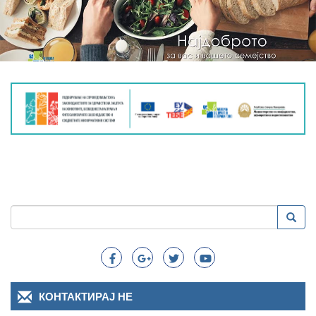
Пребарување
Преба
Search
КОНТАКТИРАЈ НЕ