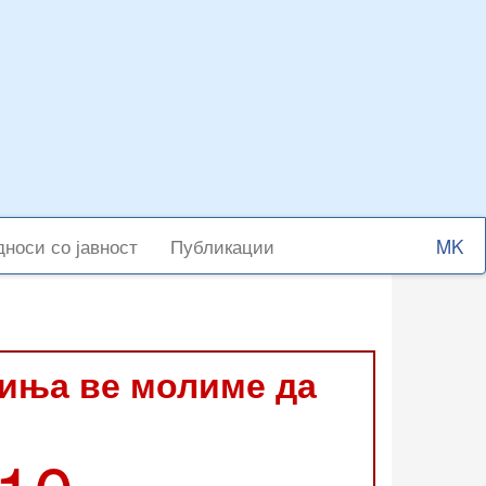
Select
носи со јавност
Публикации
your
langu
виња ве молиме да