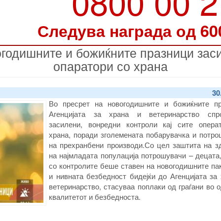
0800 00 
Следува награда од 60
годишните и божиќните празници засил
опаратори со храна
30
Во пресрет на новогодишните и божиќните пр
Агенцијата за храна и ветеринарство спр
засилени, вонредни контроли кај сите опера
храна, поради зголемената побарувачка и потро
на прехранбени производи.Со цел заштита на зд
на најмладата популација потрошувачи – децата
со контролите беше ставен на новогодишните па
и нивната безбедност бидејќи до Агенцијата за
ветеринарство, стасуваа поплаки од граѓани во 
квалитетот и безбедноста.