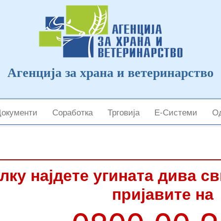
Агенција за храна и ветеринарство
Документи
Соработка
Трговија
Е-Системи
Од
лку најдете угината дива с
пријавите на