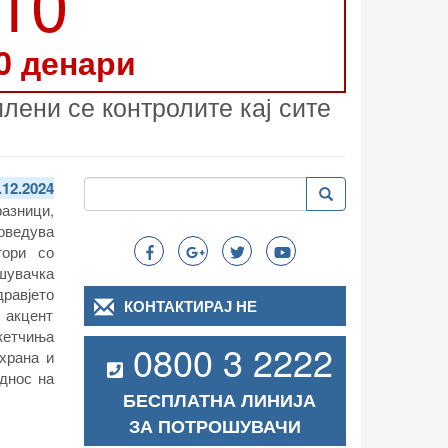
210
0 денари
ени се контролите кај сите
Пребарување
.12.2024
Пребарување
Search
азници,
оведува
тори со
шувачка
равјето
КОНТАКТИРАЈ НЕ
, акцент
кетчиња
0800 3 2222
 храна и
однос на
БЕСПЛАТНА ЛИНИЈА
ЗА ПОТРОШУВАЧИ