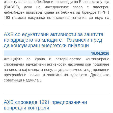
известување за небезбедни производи на Европската унија
(RASSF), дека на македонскиот пазар е пласиран
небезбеден производ храна за бебиња од брендот HiPP (
190 грамско пакување во стаклена тегличка со вкус на
морков и компир) кој е предмет на повлекување и истрага
во Австрија и неколку европски земји.
АХВ со едукативни активности за заштита
на здравјето на младите - Размисли пред
да консумираш енергетски пијалоци
16.04.2026
Агенцијата за храна и ветеринарство континуирано
спроведува едукативни активности насочени кон подигање
на свеста кај младата популација за важноста од правилни
прехранбени навики и заштита на здравјето. Државните
советници Радмила Ј.
АХВ спроведе 1221 предпразнични
вонредни контроли