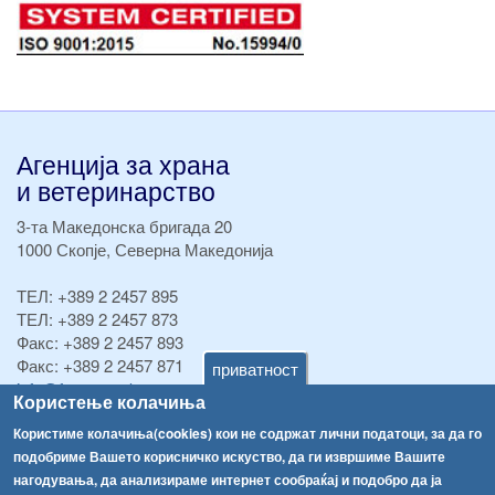
Агенција за храна
и ветеринарство
3-та Македонска бригада 20
1000 Скопје, Северна Македонија
ТЕЛ:
+389 2 2457 895
ТЕЛ:
+389 2 2457 873
Факс:
+389 2 2457 893
Факс:
+389 2 2457 871
приватност
info@fva.gov.mk
Користење колачиња
[АХВ-претходна страна]
Користиме колачиња(cookies) кои не содржат лични податоци, за да го
подобриме Вашето корисничко искуство, да ги извршиме Вашите
Соопштенија
Навигација
нагодувања, да анализираме интернет сообраќај и подобро да ја