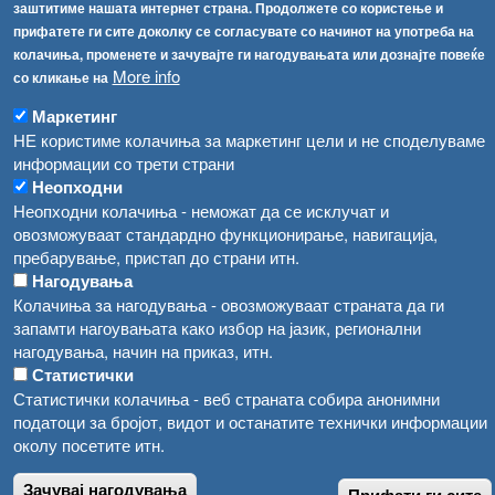
Република Бугарија ги засили официјалните контроли при увоз на свежо овошје и зеленчук
заштитиме нашата интернет страна. Продолжете со користење и
Архива
прифатете ги сите доколку се согласувате со начинот на употреба на
Високите температури ризик од труење со храна, опасни се и за животните
Регистри
колачиња, променете и зачувајте ги нагодувањата или дознајте повеќе
More info
со кликање на
Обрасци
Водата во Гостивар може да се користи како техничка, продолжува испораката на флаширана вода
Забрани
Маркетинг
Во Гостивар спроведени 70 вонредни контроли
НЕ користиме колачиња за маркетинг цели и не споделуваме
Огласи
информации со трети страни
Забраната за водата во Гостивар останува на сила, операторите да користат само технички безбедна вода
Неопходни
Неопходни колачиња - неможат да се исклучат и
овозможуваат стандардно функционирање, навигација,
пребарување, пристап до страни итн.
Нагодувања
Колачиња за нагодувања - овозможуваат страната да ги
запамти нагоувањата како избор на јазик, регионални
нагодувања, начин на приказ, итн.
Статистички
Статистички колачиња - веб страната собира анонимни
податоци за бројот, видот и останатите технички информации
околу посетите итн.
Зачувај нагодувања