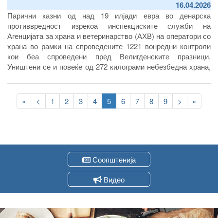
16.04.2026
Парични казни од над 19 илјади евра во денарска
противвредност изрекоа инспекциските служби на
Агенцијата за храна и ветеринарство (АХВ) на оператори со
храна во рамки на спроведените 1221 вонредни контроли
кои беа спроведени пред Велигденските празници.
Уништени се и повеќе од 272 килограми небезбедна храна,
најголемиот дел од животинско потекло. Дополнително,
нештетно уништени на депонијата Дрисла беа и повеќе од
Pagination
40 тони небезбедни јајца по потекло од соседна Србија кои
First
«
Previous
<
Page
1
Page
2
Page
3
Page
4
Current
5
Page
6
Page
7
Page
8
Page
9
Следна
>
Last
»
беше спречено да се прошверцуваат во земјава.
page
page
page
страна
page
Соопштенија
Видео