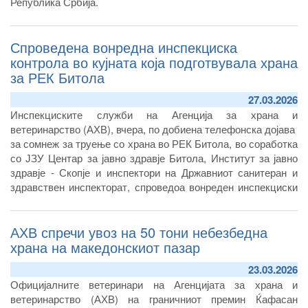
Република Србија.
Спроведена вонредна инспекциска
контрола во кујната која подготвувала храна
за РЕК Битола
27.03.2026
Инспекциските служби на Агенција за храна и
ветеринарство (АХВ), вчера, по добиена телефонска дојава
за сомнеж за труење со храна во РЕК Битола, во соработка
со ЈЗУ Центар за јавно здравје Битола, Институт за јавно
здравје - Скопје и инспектори на Државниот санитеран и
здравствен инспекторат, спроведоа вонреден инспекциски
надзор во кујната на операторот кој вршел снабдување со
храна на РЕК Битола. Во координирана акција, земени се
АХВ спречи увоз на 50 тони небезбедна
мостри од храна и брисеви од работни површини, раце и
нос на затекнати вработени лица во кујната.
храна на македонскиот пазар
23.03.2026
Официјалните ветеринари на Агенцијата за храна и
ветеринарство (АХВ) на граничниот премин Ќафасан