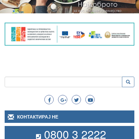
Пребарување
Преба
Search
КОНТАКТИРАЈ НЕ
0800 3 2222