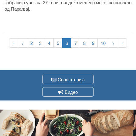
забранија увоз на 27 тони говедско мелено месо по потекло
од Парагвај.
Pagination
First
«
Previous
<
Page
2
Page
3
Page
4
Page
5
Current
6
Page
7
Page
8
Page
9
Page
10
Следна
>
Last
»
page
page
page
страна
page
Соопштенија
Видео