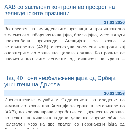
АХВ со засилени контроли во пресрет на
велигденските празници
31.03.2026
Во пресрет на велигденските празници и традиционално
зголемената побарувачка на јајца, бои за јајца, месо и други
прехранбени производи, Агенцијата за храна и
ветеринарство (АХВ) спроведува засилени контроли кај
операторите со храна низ целата држава. Контролите се
насочени кон сите сегменти од синџирот на храна –
производство, преработка, дистрибуција и продажба – со
цел да се спречи пласирање на небезбедни производи и да
Над 40 тони необележени јајца од Србија
се сузбие нелегалната трговија.
уништени на Дрисла
30.03.2026
Инспекциските служби и Одделението за следење на
измами со храна при Агенција за храна и ветеринарство
(АХВ), во координирана соработка со Царинската управа,
во текот на минатата недела успешно спречи обид за
нелегален увоз на две пратки со неозначени јајца од