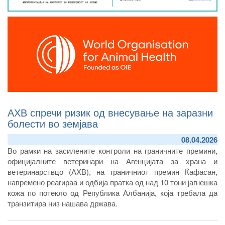
АХВ спречи ризик од внесување на заразни
болести во земјава
08.04.2026
Во рамки на засилените контроли на граничните премини,
официјалните ветеринари на Агенцијата за храна и
ветеринарствцо (АХВ), на граничниот премин Ќафасан,
навремено реагираа и одбија пратка од над 10 тони јагнешка
кожа по потекло од Република Албанија, која требала да
транзитира низ нашава држава.