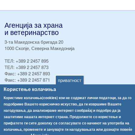
Агенција за храна
и ветеринарство
3-та Македонска бригада 20
1000 Скопје, Северна Македонија
ТЕЛ:
+389 2 2457 895
ТЕЛ:
+389 2 2457 873
Факс:
+389 2 2457 893
Факс:
+389 2 2457 871
приватност
info@fva.gov.mk
Користење колачиња
Користиме колачиња(cookies) кои не содржат лични податоци, за да го
[АХВ-претходна страна]
подобриме Вашето корисничко искуство, да ги извршиме Вашите
Соопштенија
Навигација
нагодувања, да анализираме интернет сообраќај и подобро да ја
Република Бугарија ги засили официјалните контроли при увоз на свежо овошје и зеленчук
заштитиме нашата интернет страна. Продолжете со користење и
Архива
прифатете ги сите доколку се согласувате со начинот на употреба на
Високите температури ризик од труење со храна, опасни се и за животните
Регистри
колачиња, променете и зачувајте ги нагодувањата или дознајте повеќе