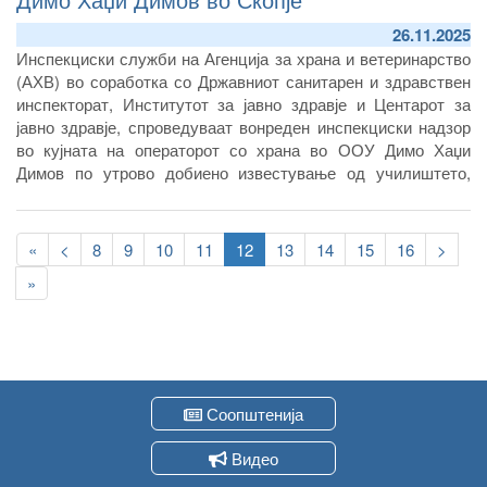
26.11.2025
Инспекциски служби на Агенција за храна и ветеринарство
(АХВ) во соработка со Државниот санитарен и здравствен
инспекторат, Институтот за јавно здравје и Центарот за
јавно здравје, спроведуваат вонреден инспекциски надзор
во кујната на операторот со храна во ООУ Димо Хаџи
Димов по утрово добиено известување од училиштето,
дека поголем број на ученици имаат стомачни болки.
Pagination
First
«
Previous
<
Page
8
Page
9
Page
10
Page
11
Current
12
Page
13
Page
14
Page
15
Page
16
Следн
>
page
page
page
стран
Last
»
page
Соопштенија
Видео