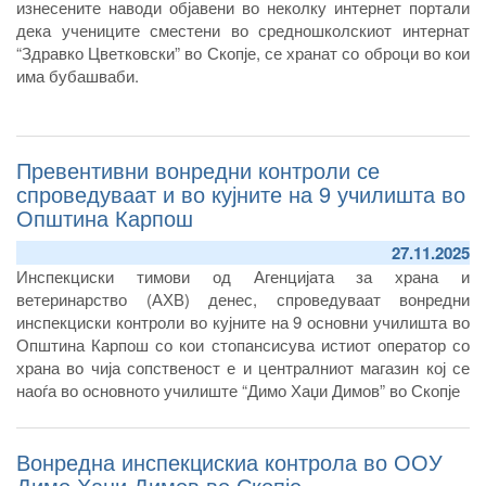
изнесените наводи објавени во неколку интернет портали
дека учениците сместени во средношколскиот интернат
“Здравко Цветковски” во Скопје, се хранат со оброци во кои
има бубашваби.
Превентивни вонредни контроли се
спроведуваат и во кујните на 9 училишта во
Општина Карпош
27.11.2025
Инспекциски тимови од Агенцијата за храна и
ветеринарство (АХВ) денес, спроведуваат вонредни
инспекциски контроли во кујните на 9 основни училишта во
Општина Карпош со кои стопансисува истиот оператор со
храна во чија сопственост е и централниот магазин кој се
наоѓа во основното училиште “Димо Хаџи Димов” во Скопје
Вонредна инспекцискиа контрола во ООУ
Димо Хаџи Димов во Скопје