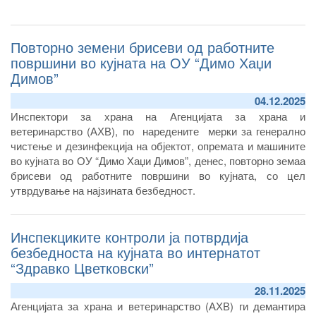
Повторно земени брисеви од работните
површини во кујната на ОУ “Димо Хаџи
Димов”
04.12.2025
Инспектори за храна на Агенцијата за храна и
ветеринарство (АХВ), по наредените мерки за генерално
чистење и дезинфекција на објектот, опремата и машините
во кујната во ОУ “Димо Хаџи Димов”, денес, повторно земаа
брисеви од работните површини во кујната, со цел
утврдување на најзината безбедност.
Инспекциките контроли ја потврдија
безбедноста на кујната во интернатот
“Здравко Цветковски”
28.11.2025
Агенцијата за храна и ветеринарство (АХВ) ги демантира