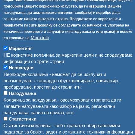
Соопштенија
Навигација
подобриме Вашето корисничко искуство, да ги извршиме Вашите
нагодувања, да анализираме интернет сообраќај и подобро да ја
Високите температури ризик од труење со храна, опасни се и за животните
Архива
заштитиме нашата интернет страна. Продолжете со користење и
прифатете ги сите доколку се согласувате со начинот на употреба на
Водата во Гостивар може да се користи како техничка, продолжува испораката на флаширана вода
Регистри
колачиња, променете и зачувајте ги нагодувањата или дознајте повеќе
More info
Обрасци
со кликање на
Во Гостивар спроведени 70 вонредни контроли
Забрани
Маркетинг
Забраната за водата во Гостивар останува на сила, операторите да користат само технички безбедна вода
НЕ користиме колачиња за маркетинг цели и не споделуваме
Огласи
информации со трети страни
Забранета за пиење водата од гостиварскиот водовод
Неопходни
Неопходни колачиња - неможат да се исклучат и
овозможуваат стандардно функционирање, навигација,
пребарување, пристап до страни итн.
Нагодувања
Колачиња за нагодувања - овозможуваат страната да ги
запамти нагоувањата како избор на јазик, регионални
нагодувања, начин на приказ, итн.
Статистички
Статистички колачиња - веб страната собира анонимни
податоци за бројот, видот и останатите технички информации