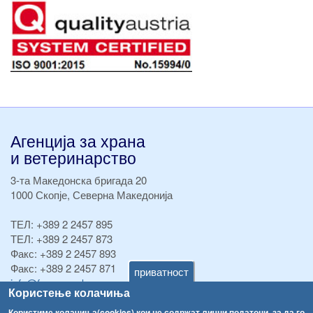
Агенција за храна
и ветеринарство
3-та Македонска бригада 20
1000 Скопје, Северна Македонија
ТЕЛ:
+389 2 2457 895
ТЕЛ:
+389 2 2457 873
Факс:
+389 2 2457 893
Факс:
+389 2 2457 871
приватност
info@fva.gov.mk
Користење колачиња
[АХВ-претходна страна]
Користиме колачиња(cookies) кои не содржат лични податоци, за да го