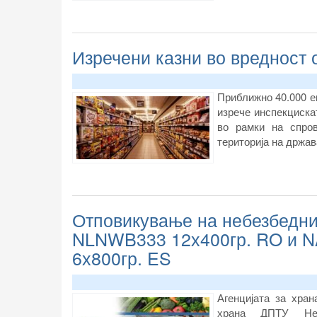
Изречени казни во вредност 
Приближно 40.000 ев
изрече инспекцискат
во рамки на спро
територија на држав
Отповикување на небезбедн
NLNWB333 12х400гр. RO и
6х800гр. ES
Агенцијата за хра
храна ДПТУ Нес