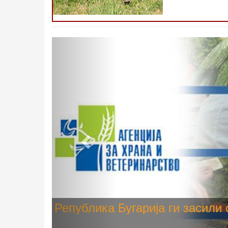
Претходно
Високите температури ризик од
животните