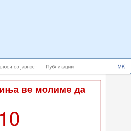
Select
носи со јавност
Публикации
your
langu
виња ве молиме да
210