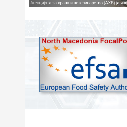
Новото најавено зголемување на дневните темпе
степени, ги зголемува ризиците од појава на тру