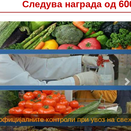
Следува награда од 60
 труење со храна, опасни се и за