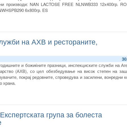
дни производи: NAN LACTOSE FREE NLNWB333 12х400гр. R
WHSPB290 6х800гр. ES
лужби на АХВ и рестораните,
30
годишните и божиќните празници, инспекциските служби на Аге
нарство (АХВ), со цел обезбедување на висок степен на заш
шувачите, покрај редовните, спроведува и засилени, вонредни 
о храна.
Експертската група за болеста
е