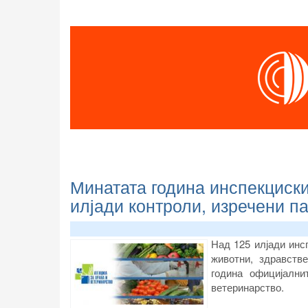
Минатата година инспекциск
илјади контроли, изречени п
Над 125 илјади инс
животни, здравств
година официјални
ветеринарство.