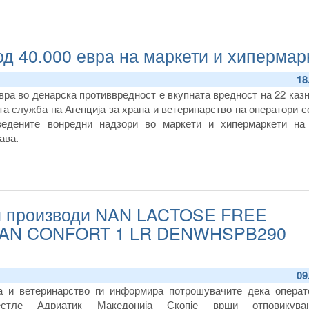
од 40.000 евра на маркети и хипермар
18
ра во денарска противвредност е вкупната вредност на 22 казн
а служба на Агенција за храна и ветеринарство на оператори с
ведените вонредни надзори во маркети и хипермаркети на
ава.
и производи NAN LACTOSE FREE
 NAN CONFORT 1 LR DENWHSPB290
09
на и ветеринарство ги информира потрошувачите дека операт
тле Адриатик Македонија Скопје врши отповикув