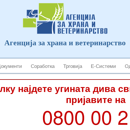
Агенција за храна и ветеринарство
Документи
Соработка
Трговија
Е-Системи
Од
лку најдете угината дива с
пријавите на
0800 00 