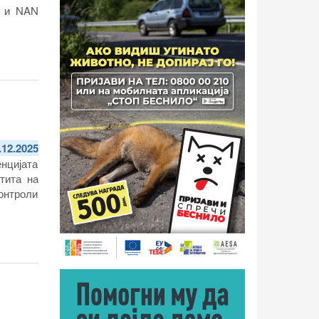
O и NAN
.12.2025
нцијата
тита на
контроли