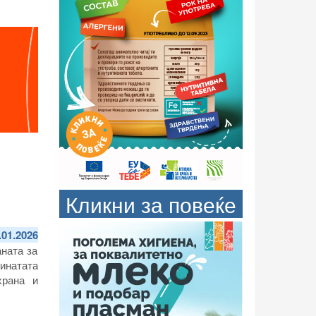
Кликни за повеќе
.01.2026
аната за
инатата
храна и