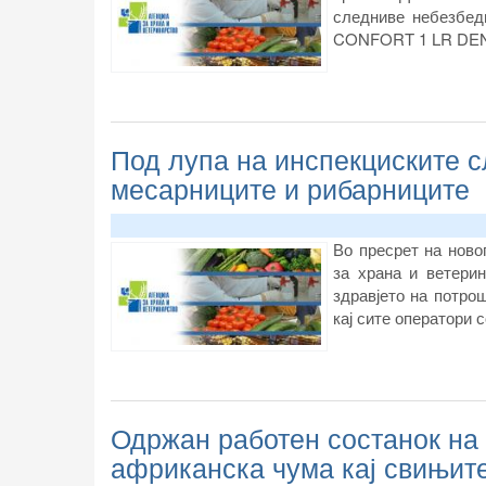
следниве небезбе
CONFORT 1 LR DEN
Под лупа на инспекциските с
месарниците и рибарниците
Во пресрет на ново
за храна и ветери
здравјето на потро
кај сите оператори с
Одржан работен состанок на 
африканска чума кај свињит