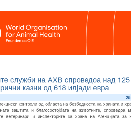
ите служби на АХВ спроведоа над 125
арични казни од 618 илјади евра
25
пекциски контроли од областа на безбедноста на храната и хр
ената заштита и благосостојбата на животните, спроведоа м
те ветеринари и инспекторите за храна на Агенцијата за 