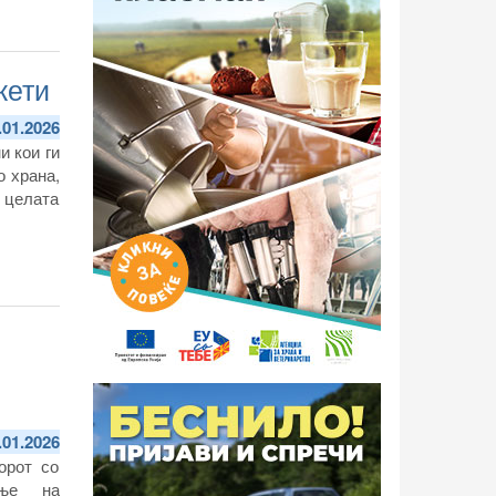
кети
.01.2026
и кои ги
о храна,
 целата
.01.2026
орот со
ање на