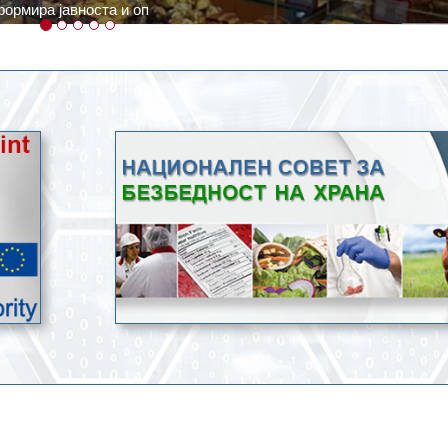
ратури, кое според метеоролозите во одредени региони ќе дости
ење со храна.