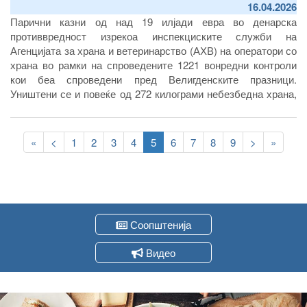
16.04.2026
Парични казни од над 19 илјади евра во денарска
противвредност изрекоа инспекциските служби на
Агенцијата за храна и ветеринарство (АХВ) на оператори со
храна во рамки на спроведените 1221 вонредни контроли
кои беа спроведени пред Велигденските празници.
Уништени се и повеќе од 272 килограми небезбедна храна,
најголемиот дел од животинско потекло. Дополнително,
нештетно уништени на депонијата Дрисла беа и повеќе од
Pagination
40 тони небезбедни јајца по потекло од соседна Србија кои
First
«
Previous
<
Page
1
Page
2
Page
3
Page
4
Current
5
Page
6
Page
7
Page
8
Page
9
Следна
>
Last
»
беше спречено да се прошверцуваат во земјава.
page
page
page
страна
page
Соопштенија
Видео