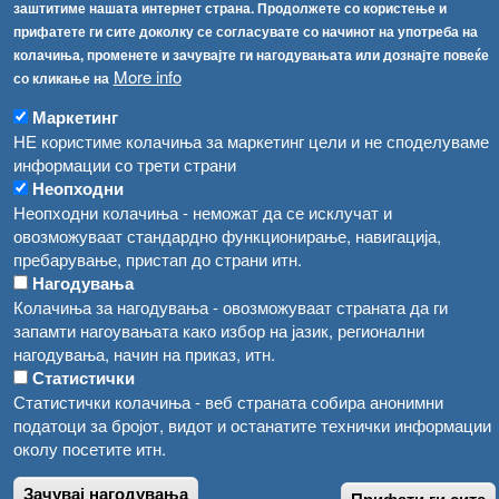
Република Бугарија ги засили официјалните контроли при увоз на свежо овошје и зеленчук
заштитиме нашата интернет страна. Продолжете со користење и
Архива
прифатете ги сите доколку се согласувате со начинот на употреба на
Високите температури ризик од труење со храна, опасни се и за животните
Регистри
колачиња, променете и зачувајте ги нагодувањата или дознајте повеќе
More info
со кликање на
Обрасци
Водата во Гостивар може да се користи како техничка, продолжува испораката на флаширана вода
Забрани
Маркетинг
Во Гостивар спроведени 70 вонредни контроли
НЕ користиме колачиња за маркетинг цели и не споделуваме
Огласи
информации со трети страни
Забраната за водата во Гостивар останува на сила, операторите да користат само технички безбедна вода
Неопходни
Неопходни колачиња - неможат да се исклучат и
овозможуваат стандардно функционирање, навигација,
пребарување, пристап до страни итн.
Нагодувања
Колачиња за нагодувања - овозможуваат страната да ги
запамти нагоувањата како избор на јазик, регионални
нагодувања, начин на приказ, итн.
Статистички
Статистички колачиња - веб страната собира анонимни
податоци за бројот, видот и останатите технички информации
околу посетите итн.
Зачувај нагодувања