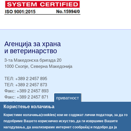
Агенција за храна
и ветеринарство
3-та Македонска бригада 20
1000 Скопје, Северна Македонија
ТЕЛ:
+389 2 2457 895
ТЕЛ:
+389 2 2457 873
Факс:
+389 2 2457 893
Факс:
+389 2 2457 871
приватност
info@fva.gov.mk
Користење колачиња
[АХВ-претходна страна]
Користиме колачиња(cookies) кои не содржат лични податоци, за да го
подобриме Вашето корисничко искуство, да ги извршиме Вашите
Соопштенија
Навигација
нагодувања, да анализираме интернет сообраќај и подобро да ја