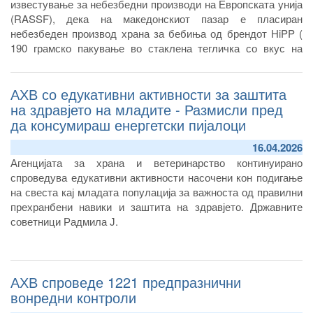
известување за небезбедни производи на Европската унија
(RASSF), дека на македонскиот пазар е пласиран
небезбеден производ храна за бебиња од брендот HiPP (
190 грамско пакување во стаклена тегличка со вкус на
морков и компир) кој е предмет на повлекување и истрага
во Австрија и неколку европски земји.
АХВ со едукативни активности за заштита
на здравјето на младите - Размисли пред
да консумираш енергетски пијалоци
16.04.2026
Агенцијата за храна и ветеринарство континуирано
спроведува едукативни активности насочени кон подигање
на свеста кај младата популација за важноста од правилни
прехранбени навики и заштита на здравјето. Државните
советници Радмила Ј.
АХВ спроведе 1221 предпразнични
вонредни контроли