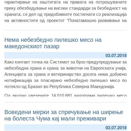
гарантирање на заштитата на правата на потрошувачите
преку обезбедување на високи стандарди за безбедност на
храната, се дел од придобивките постигнати со реализација
на активностите од проектот “Понатамошно развивање на
контролните системи на надлежните институции за заштита
на здравјето на луѓето, животните и растенијата”, чија
Нема небезбедно пилешко месо на
реализација беше промовирана денес.
македонскиот пазар
03.07.2018
Како контакт точка на Системот за брзо предупредување за
небезбедна храна и храна за животни на Европската унија,
Агенцијата за храна и ветеринарство досега нема добиено
нотификација за пласирано небезбедно пилешко месо по
потекло од Бразил во Република Северна Македонија.
Од вкупно увезените 14.010.681 килограми пилешко месо
од Полска, Хрватска, Словенија, Бразил, Бугарија,
Германија, Грција и Србија и други земји, оваа година,
Воведени мерки за спречување на ширење
заклучно со јуни, од Бразил се увезени вкупно 3.391.011
на болеста Чума кај мали преживари
килограми.
02.07.2018