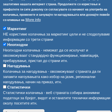
Република Бугарија ги засили официјалните контроли при увоз на свежо овошје и зеленчук
заштитиме нашата интернет страна. Продолжете со користење и
Архива
прифатете ги сите доколку се согласувате со начинот на употреба на
Високите температури ризик од труење со храна, опасни се и за животните
Регистри
колачиња, променете и зачувајте ги нагодувањата или дознајте повеќе
More info
со кликање на
Обрасци
Водата во Гостивар може да се користи како техничка, продолжува испораката на флаширана вода
Забрани
Маркетинг
Во Гостивар спроведени 70 вонредни контроли
НЕ користиме колачиња за маркетинг цели и не споделуваме
Огласи
информации со трети страни
Забраната за водата во Гостивар останува на сила, операторите да користат само технички безбедна вода
Неопходни
Неопходни колачиња - неможат да се исклучат и
овозможуваат стандардно функционирање, навигација,
пребарување, пристап до страни итн.
Нагодувања
Колачиња за нагодувања - овозможуваат страната да ги
запамти нагоувањата како избор на јазик, регионални
нагодувања, начин на приказ, итн.
Статистички
Статистички колачиња - веб страната собира анонимни
податоци за бројот, видот и останатите технички информации
околу посетите итн.