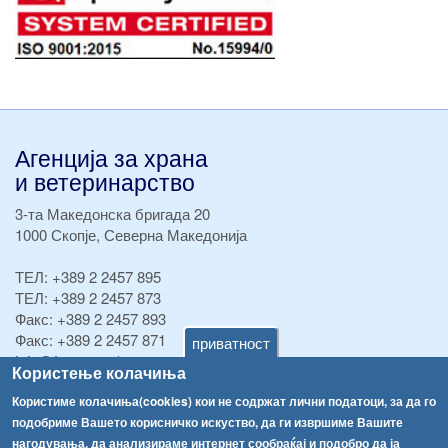
Агенција за храна
и ветеринарство
3-та Македонска бригада 20
1000 Скопје, Северна Македонија
ТЕЛ:
+389 2 2457 895
ТЕЛ:
+389 2 2457 873
Факс:
+389 2 2457 893
Факс:
+389 2 2457 871
приватност
info@fva.gov.mk
Користење колачиња
[АХВ-претходна страна]
Користиме колачиња(cookies) кои не содржат лични податоци, за да го
подобриме Вашето корисничко искуство, да ги извршиме Вашите
Соопштенија
Навигација
нагодувања, да анализираме интернет сообраќај и подобро да ја