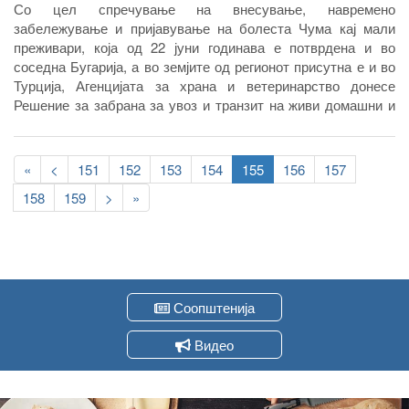
Со цел спречување на внесување, навремено
забележување и пријавување на болеста Чума кај мали
преживари, која од 22 јуни годинава е потврдена и во
соседна Бугарија, а во земјите од регионот присутна е и во
Турција, Агенцијата за храна и ветеринарство донесе
Решение за забрана за увоз и транзит на живи домашни и
диви мали преживари, семе, јајце клетки и емброни од
домашни и диви мали преживари, месо од домашни и диви
Pagination
мали праживари, производи и преработки од месо од
First
«
Previous
<
Page
151
Page
152
Page
153
Page
154
Current
155
Page
156
Page
157
домашни и диви мали преживари, млеко и производи од
page
page
page
Page
158
Page
159
Следна
>
Last
»
млеко од домашни и диви мали преживари, како и
страна
page
нуспроизводи од домашни и диви мали преживари во
Република Северна Македонија од Република Бугарија како
и мерки за брза реакција и успешно справување при
евентуална појава на болеста и кај нас.
Соопштенија
Видео