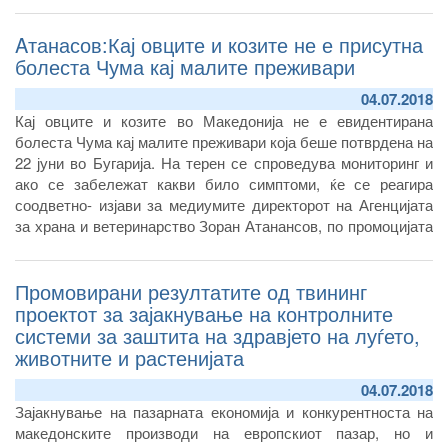
Aтанасов:Кај овците и козите не е присутна
болеста Чума кај малите преживари
04.07.2018
Кај овците и козите во Македонија не е евидентирана
болеста Чума кај малите преживари која беше потврдена на
22 јуни во Бугарија. На терен се спроведува мониторинг и
ако се забележат какви било симптоми, ќе се реагира
соодветно- изјави за медиумите директорот на Агенцијата
за храна и ветеринарство Зоран Атанансов, по промоцијата
на резултатите од твининг проектот „Натамошно развивање
на контролните системи на надлежните
Промовирани резултатите од твининг
проектот за зајакнување на контролните
системи за заштита на здравјето на луѓето,
животните и растенијата
04.07.2018
Зајакнување на пазарната економија и конкурентноста на
македонските производи на европскиот пазар, но и