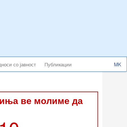
Select
носи со јавност
Публикации
your
langu
виња ве молиме да