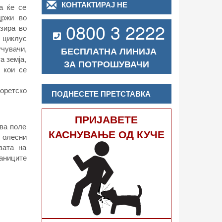
КОНТАКТИРАЈ НЕ
а ќе се
држи во
0800 3 2222
изира во
 циклус
учувачи,
БЕСПЛАТНА ЛИНИЈА
а земја,
ЗА ПОТРОШУВАЧИ
 кои се
еоретско
ПОДНЕСЕТЕ ПРЕТСТАВКА
ПРИЈАВЕТЕ
ова поле
КАСНУВАЊЕ ОД КУЧЕ
е олесни
вата на
ланиците