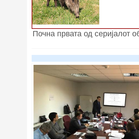
Почна првата од серијалот о