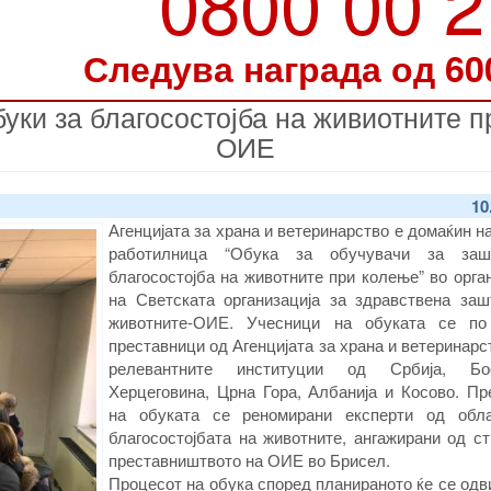
0800 00 
Следува награда од 60
буки за благосостојба на живиотните п
ОИЕ
10
Агенцијата за храна и ветеринарство е домаќин н
работилница “Обука за обучувачи за заш
благосостојба на животните при колење” во орга
на Светската организација за здравствена заш
животните-ОИЕ. Учесници на обуката се по
преставници од Агенцијата за храна и ветеринарс
релевантните институции од Србија, Б
Херцеговина, Црна Гора, Албанија и Косово. Пр
на обуката се реномирани експерти од обл
благосостојбата на животните, ангажирани од с
преставништвото на ОИЕ во Брисел.
Процесот на обука според планираното ќе се одв