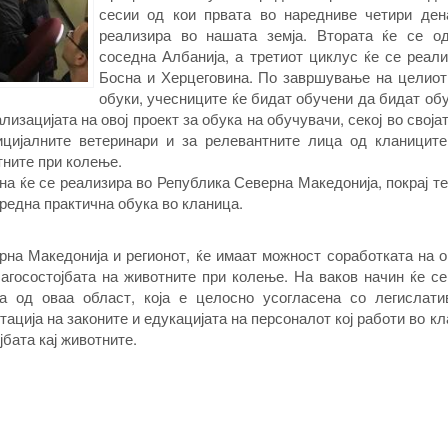
сесии од кои првата во наредниве четири ден
реализира во нашата земја. Втората ќе се о
соседна Албанија, а третиот циклус ќе се реал
Босна и Херцеговина. По завршување на целиот
обуки, учесниците ќе бидат обучени да бидат об
изацијата на овој проект за обука на обучувачи, секој во својат
цијалните ветеринари и за релевантните лица од кланиците
тните при колење.
ена ќе се реализира во Република Северна Македонија, покрај т
средна практична обука во кланица.
на Македонија и регионот, ќе имаат можност соработката на 
лагосостојбата на животните при колење. На ваков начин ќе с
а од оваа област, која е целосно усогласена со легислати
ација на законите и едукацијата на персоналот кој работи во к
јбата кај животните.