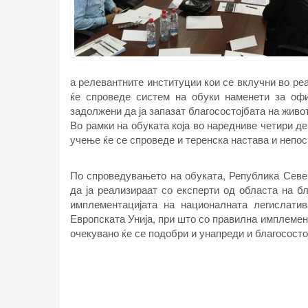
а релевантните институции кои се вклучни во реал
ќе спроведе систем на обуки наменети за офи
задолжени да ја запазат благосостојбата на живо
Во рамки на обуката која во наредниве четири д
учење ќе се спроведе и теренска настава и непо
По спроведувањето на обуката, Република Север
да ја реализираат со експерти од областа на б
имплементацијата на националната легислатив
Европската Унија, при што со правилна имплемент
очекувано ќе се подобри и унапреди и благососто