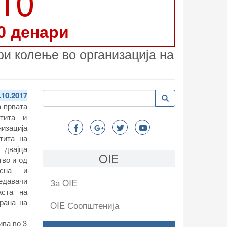
210
0 денари
ри колење во организација на
Пребарување
.10.2017
Пребарување
Search
а првата
тита и
низација
тита на
 двајца
OIE
тво и од
осна и
едавачи
За OIE
аста на
трана на
OIE Соопштенија
ива во 3