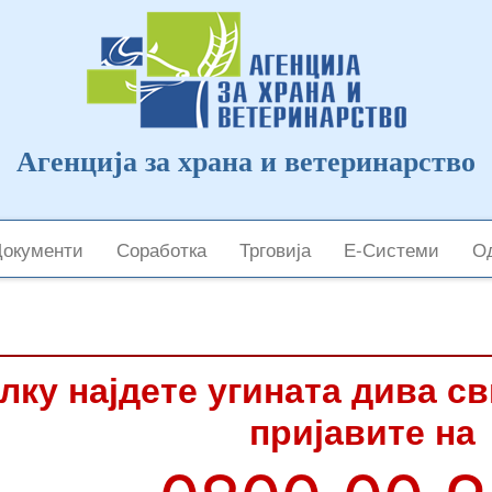
Агенција за храна и ветеринарство
Документи
Соработка
Трговија
Е-Системи
Од
лку најдете угината дива с
пријавите на