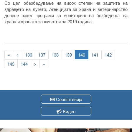
Со цел обезбедување на висок степен на заштита на
здравјето на луѓето, Агенцијата за храна и ветеринарство
донесе пакет програми за мониторинг на безбедност на
храна и храната за животни за 2019 година.
Pagination
First
«
Previous
<
Page
136
Page
137
Page
138
Page
139
Current
140
Page
141
Page
142
page
page
page
Page
143
Page
144
Следна
>
Last
»
страна
page
Соопштенија
Видео