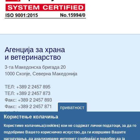
Агенција за храна
и ветеринарство
3-та Македонска бригада 20
1000 Скопје, Северна Македонија
ТЕЛ:
+389 2 2457 895
ТЕЛ:
+389 2 2457 873
Факс:
+389 2 2457 893
Факс:
+389 2 2457 871
приватност
info@fva.gov.mk
Користење колачиња
[АХВ-претходна страна]
Користиме колачиња(cookies) кои не содржат лични податоци, за да го
подобриме Вашето корисничко искуство, да ги извршиме Вашите
Соопштенија
Навигација
нагодувања, да анализираме интернет сообраќај и подобро да ја