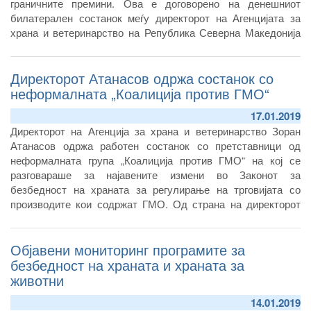
граничните премини. Ова е договорено на денешниот
билатерален состанок меѓу директорот на Агенцијата за
храна и ветеринарство на Република Северна Македонија
Зоран Атанасов и неговата колешка Емина Милакара,
директор на Ветеринарна управа при Министерството за
Директорот Атанасов одржа состанок со
земјоделство на Република Србија, кој денес се одржа во
Белград.
неформалната „Коалиција против ГМО“
17.01.2019
Директорот на Агенција за храна и ветеринарство Зоран
Атанасов одржа работен состанок со претставници од
неформалната група „Коалиција против ГМО“ на кој се
разговараше за најавените измени во Законот за
безбедност на храната за регулирање на трговијата со
производите кои содржат ГМО. Од страна на директорот
Атанасов на претставниците на оваа неформална група
презентирани им беа надлежностите на Агенцијата за храна
Објавени мониторинг програмите за
и ветеринарство во делот на ГМО храната, како и основите
за регулирање на производството и одредбите за заштита
безбедност на храната и храната за
на животната средина кои се во надлежност на други
животни
државни институции.
14.01.2019