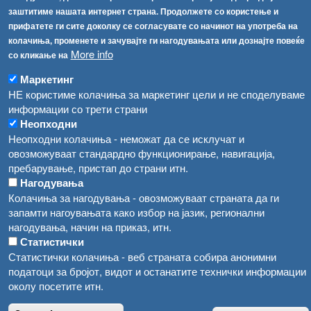
Република Бугарија ги засили официјалните контроли при увоз на свежо овошје и зеленчук
заштитиме нашата интернет страна. Продолжете со користење и
Архива
прифатете ги сите доколку се согласувате со начинот на употреба на
Високите температури ризик од труење со храна, опасни се и за животните
Регистри
колачиња, променете и зачувајте ги нагодувањата или дознајте повеќе
More info
со кликање на
Обрасци
Водата во Гостивар може да се користи како техничка, продолжува испораката на флаширана вода
Забрани
Маркетинг
Во Гостивар спроведени 70 вонредни контроли
НЕ користиме колачиња за маркетинг цели и не споделуваме
Огласи
информации со трети страни
Забраната за водата во Гостивар останува на сила, операторите да користат само технички безбедна вода
Неопходни
Неопходни колачиња - неможат да се исклучат и
овозможуваат стандардно функционирање, навигација,
пребарување, пристап до страни итн.
Нагодувања
Колачиња за нагодувања - овозможуваат страната да ги
запамти нагоувањата како избор на јазик, регионални
нагодувања, начин на приказ, итн.
Статистички
Статистички колачиња - веб страната собира анонимни
податоци за бројот, видот и останатите технички информации
околу посетите итн.