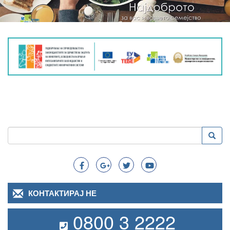
Пребарување
Преба
Search
КОНТАКТИРАЈ НЕ
0800 3 2222