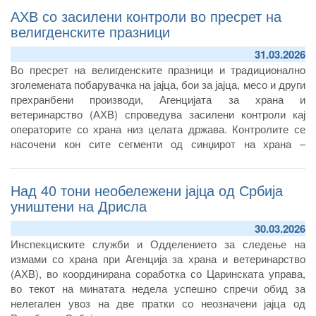
АХВ со засилени контроли во пресрет на
велигденските празници
31.03.2026
Во пресрет на велигденските празници и традиционално
зголемената побарувачка на јајца, бои за јајца, месо и други
прехранбени производи, Агенцијата за храна и
ветеринарство (АХВ) спроведува засилени контроли кај
операторите со храна низ целата држава. Контролите се
насочени кон сите сегменти од синџирот на храна –
производство, преработка, дистрибуција и продажба – со
цел да се спречи пласирање на небезбедни производи и да
Над 40 тони необележени јајца од Србија
се сузбие нелегалната трговија.
уништени на Дрисла
30.03.2026
Инспекциските служби и Одделението за следење на
измами со храна при Агенција за храна и ветеринарство
(АХВ), во координирана соработка со Царинската управа,
во текот на минатата недела успешно спречи обид за
нелегален увоз на две пратки со неозначени јајца од