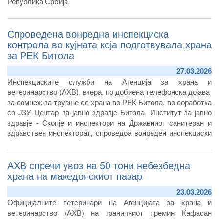
Република Србија.
Спроведена вонредна инспекциска
контрола во кујната која подготвувала храна
за РЕК Битола
27.03.2026
Инспекциските служби на Агенција за храна и
ветеринарство (АХВ), вчера, по добиена телефонска дојава
за сомнеж за труење со храна во РЕК Битола, во соработка
со ЈЗУ Центар за јавно здравје Битола, Институт за јавно
здравје - Скопје и инспектори на Државниот санитеран и
здравствен инспекторат, спроведоа вонреден инспекциски
надзор во кујната на операторот кој вршел снабдување со
храна на РЕК Битола. Во координирана акција, земени се
АХВ спречи увоз на 50 тони небезбедна
мостри од храна и брисеви од работни површини, раце и
нос на затекнати вработени лица во кујната.
храна на македонскиот пазар
23.03.2026
Официјалните ветеринари на Агенцијата за храна и
ветеринарство (АХВ) на граничниот премин Ќафасан