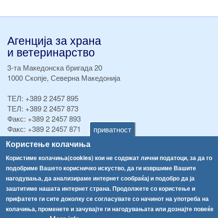
Агенција за храна
и ветеринарство
3-та Македонска бригада 20
1000 Скопје, Северна Македонија
ТЕЛ:
+389 2 2457 895
ТЕЛ:
+389 2 2457 873
Факс:
+389 2 2457 893
Факс:
+389 2 2457 871
приватност
info@fva.gov.mk
Користење колачиња
Користиме колачиња(cookies) кои не содржат лични податоци, за да го
[АХВ-претходна страна]
подобриме Вашето корисничко искуство, да ги извршиме Вашите
Соопштенија
Навигација
нагодувања, да анализираме интернет сообраќај и подобро да ја
Република Бугарија ги засили официјалните контроли при увоз на свежо овошје и зеленчук
заштитиме нашата интернет страна. Продолжете со користење и
Архива
прифатете ги сите доколку се согласувате со начинот на употреба на
Високите температури ризик од труење со храна, опасни се и за животните
Регистри
колачиња, променете и зачувајте ги нагодувањата или дознајте повеќе