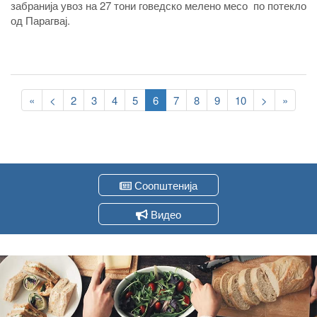
забранија увоз на 27 тони говедско мелено месо по потекло
од Парагвај.
Pagination
First
«
Previous
<
Page
2
Page
3
Page
4
Page
5
Current
6
Page
7
Page
8
Page
9
Page
10
Следна
>
Last
»
page
page
page
страна
page
Соопштенија
Видео