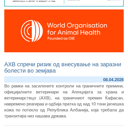
АХВ спречи ризик од внесување на заразни
болести во земјава
08.04.2026
Во рамки на засилените контроли на граничните премини,
официјалните ветеринари на Агенцијата за храна и
ветеринарствцо (АХВ), на граничниот премин Ќафасан,
навремено реагираа и одбија пратка од над 10 тони јагнешка
кожа по потекло од Република Албанија, која требала да
транзитира низ нашава држава.