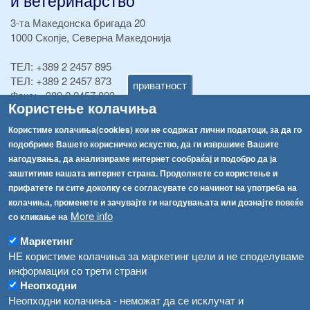
3-та Македонска бригада 20
1000 Скопје, Северна Македонија
ТЕЛ:
+389 2 2457 895
ТЕЛ:
+389 2 2457 873
приватност
Факс:
+389 2 2457 893
Користење колачиња
Факс:
+389 2 2457 871
info@fva.gov.mk
Користиме колачиња(cookies) кои не содржат лични податоци, за да го
подобриме Вашето корисничко искуство, да ги извршиме Вашите
[АХВ-претходна страна]
нагодувања, да анализираме интернет сообраќај и подобро да ја
Соопштенија
Навигација
заштитиме нашата интернет страна. Продолжете со користење и
прифатете ги сите доколку се согласувате со начинот на употреба на
Република Бугарија ги засили официјалните контроли при увоз на свежо овошје и зеленчук
Архива
колачиња, променете и зачувајте ги нагодувањата или дознајте повеќе
More info
Високите температури ризик од труење со храна, опасни се и за животните
со кликање на
Регистри
Маркетинг
Обрасци
Водата во Гостивар може да се користи како техничка, продолжува испораката на флаширана вода
НЕ користиме колачиња за маркетинг цели и не споделуваме
Забрани
информации со трети страни
Во Гостивар спроведени 70 вонредни контроли
Огласи
Неопходни
Забраната за водата во Гостивар останува на сила, операторите да користат само технички безбедна вода
Неопходни колачиња - неможат да се исклучат и