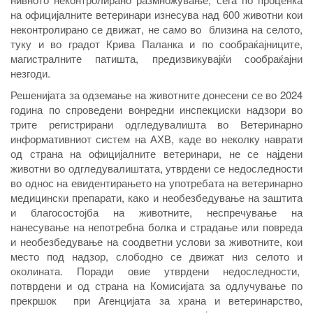
на официјалните ветеринари изнесува над 600 животни кои
неконтролирано се движат, не само во близина на селото,
туку и во градот Крива Паланка и по сообраќајниците,
магистралните патишта, предизвикувајќи сообраќајни
незгоди.
Решенијата за одземање на животните донесени се во 2024
година по спроведени вонредни инспекциски надзори во
трите регистрирани одгледувалишта во Ветеринарно
информативниот систем на АХВ, каде во неколку наврати
од страна на официјалните ветеринари, не се најдени
животни во одгледувалиштата, утврдени се недоследности
во однос на евидентирањето на употребата на ветеринарно
медицински препарати, како и необезбедување на заштита
и благосостојба на животните, неспречување на
нанесување на непотребна болка и страдање или повреда
и необезбедување на соодветни услови за животните, кои
место под надзор, слободно се движат низ селото и
околината. Поради овие утврдени недоследности,
потврдени и од страна на Комисијата за одлучување по
прекршок при Агенцијата за храна и ветеринарство,