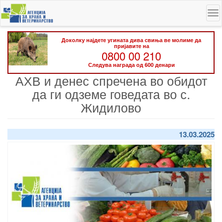
Skip
To
to
na
main
content
Доколку најдете угината дива свиња ве молиме да
пријавите на
0800 00 210
Следува награда од 600 денари
АХВ и денес спречена во обидот
да ги одземе говедата во с.
Жидилово
13.03.2025