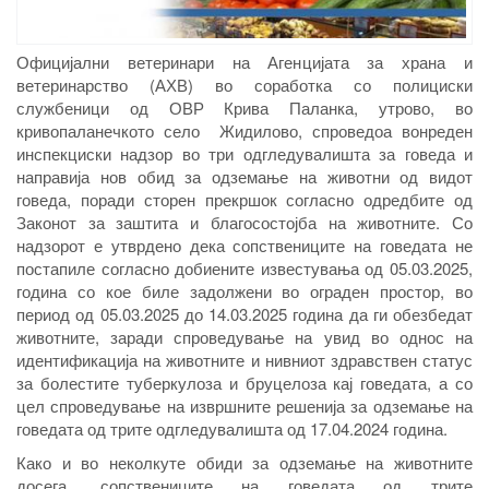
Официјални ветеринари на Агенцијата за храна и
ветеринарство (АХВ) во соработка со полициски
службеници од ОВР Крива Паланка, утрово, во
кривопаланечкото село Жидилово, спроведоа вонреден
инспекциски надзор во три одгледувалишта за говеда и
направија нов обид за одземање на животни од видот
говеда, поради сторен прекршок согласно одредбите од
Законот за заштита и благосостојба на животните. Со
надзорот е утврдено дека сопствениците на говедата не
постапиле согласно добиените известувања од 05.03.2025,
година со кое биле задолжени во ограден простор, во
период од 05.03.2025 до 14.03.2025 година да ги обезбедат
животните, заради спроведување на увид во однос на
идентификација на животните и нивниот здравствен статус
за болестите туберкулоза и бруцелоза кај говедата, а со
цел спроведување на извршните решенија за одземање на
говедата од трите одгледувалишта од 17.04.2024 година.
Како и во неколкуте обиди за одземање на животните
досега, сопствениците на говедата од трите