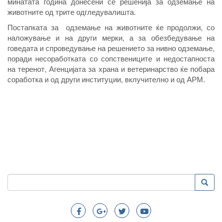
минатата година донесени се решенија за одземање на
животните од трите одгледувалишта.
Постапката за одземање на животните ќе продолжи, со
наложување и на други мерки, а за обезбедување на
говедата и спроведување на решението за нивно одземање,
поради несоработката со сопствениците и недостапноста
на теренот, Агенцијата за храна и ветеринарство ќе побара
соработка и од други институции, вклучително и од АРМ.
Пребарување
Преба
Search