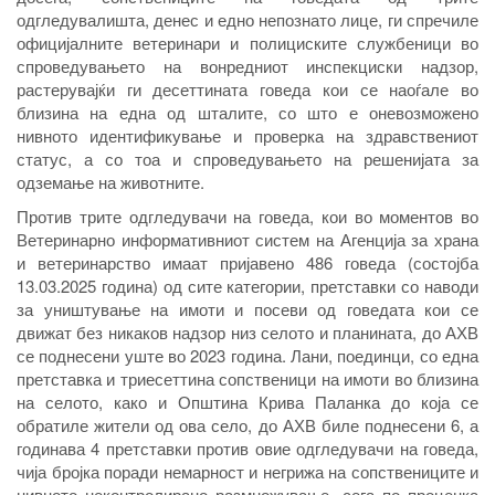
одгледувалишта, денес и едно непознато лице, ги спречиле
официјалните ветеринари и полициските службеници во
спроведувањето на вонредниот инспекциски надзор,
растерувајќи ги десеттината говеда кои се наоѓале во
близина на една од шталите, со што е оневозможено
нивното идентификување и проверка на здравствениот
статус, а со тоа и спроведувањето на решенијата за
одземање на животните.
Против трите одгледувачи на говеда, кои во моментов во
Ветеринарно информативниот систем на Агенција за храна
и ветеринарство имаат пријавено 486 говеда (состојба
13.03.2025 година) од сите категории, претставки со наводи
за уништување на имоти и посеви од говедата кои се
движат без никаков надзор низ селото и планината, до АХВ
се поднесени уште во 2023 година. Лани, поединци, со една
претставка и триесеттина сопственици на имоти во близина
на селото, како и Општина Крива Паланка до која се
обратиле жители од ова село, до АХВ биле поднесени 6, а
годинава 4 претставки против овие одгледувачи на говеда,
чија бројка поради немарност и негрижа на сопствениците и
нивното неконтролирано размножување, сега по проценка