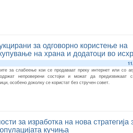
укцирани за одговорно користење на
купување на храна и додатоци во исх
11
тите за слабеење кои се продаваат преку интернет или со аг
содржат непроверени состојки и можат да предизвикаат с
ци, особено доколку се користат без стручен совет.
сти за изработка на нова стратегија 
опулацијата кучиња