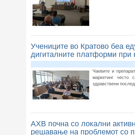
Учениците во Кратово беа ед
дигиталните платформи при 
Чаевите и препара
маркетинг често 
здравствени последи
АХВ почна со локални активно
решавање на проблемот со п