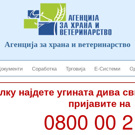
Агенција за храна и ветеринарство
Документи
Соработка
Трговија
Е-Системи
Од
лку најдете угината дива с
пријавите на
0800 00 