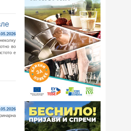
зле
.05.2026
неколку
вотно
во
истото е
.05.2026
ринарна