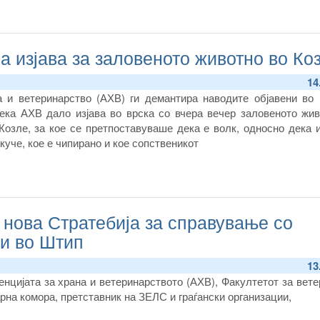
 изјава за заловеното животно во Ко
14
на и ветеринарство
(АХВ)
ги демантира наводите објавени во 
ека АХВ дало изјава во врска со вчера вечер заловеното жи
Козле
, за кое се претпоставуваше дека е волк, односно дека 
уче, кое е чипирано и кое сопственикот
 нова Стратебија за справување со
 и во Штип
13
енцијата за храна и ветеринарството
(АХВ),
Факултетот за в
ете
рна комора, претставник на ЗЕЛС
и граѓански организации,