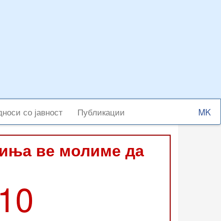
Select
носи со јавност
Публикации
your
langu
виња ве молиме да
210