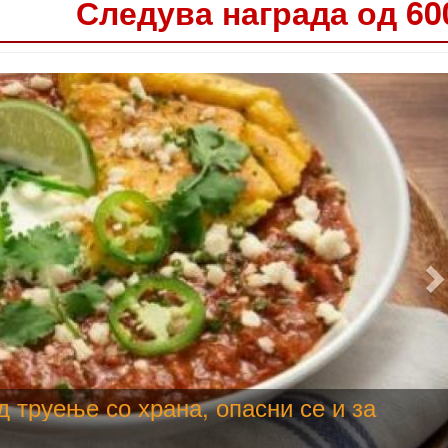
Следува награда од 60
е користи како техничка, продолжува
да