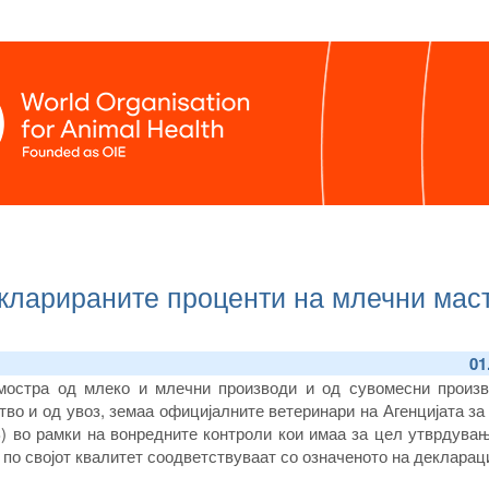
кларираните проценти на млечни маст
01
мостра од млеко и млечни производи и од сувомесни произв
во и од увоз, земаа официјалните ветеринари на Агенцијата за
) во рамки на вонредните контроли кои имаа за цел утврдувањ
по својот квалитет соодветствуваат со означеното на декларац