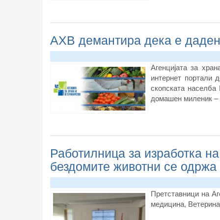
АХВ демантира дека е дадена
Агенцијата за хра
интернет портали д
скопската населба 
домашен миленик – к
Работилница за изработка на
бездомите животни се одржа
П
ретставници на Аг
медицина, Ветерина