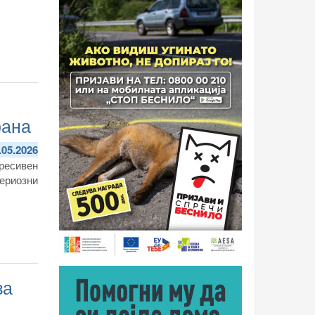
рана
.05.2026
ресивен
ериозни
за