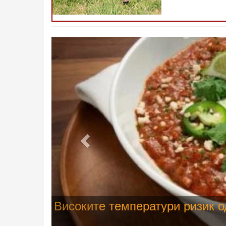
Претходно
Водата во Гостивар може да с
испораката на флаширана во