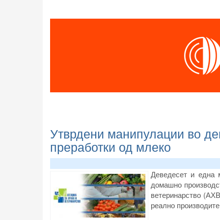
Утврдени манипулации во де
преработки од млеко
Деведесет и една 
домашно производст
ветеринарство (АХВ
реално производите 