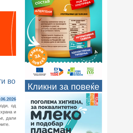
и во
Кликни за повеќе
.06.2026
оди, од
 храна и
е, дали
иите.