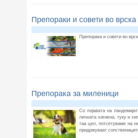
Препораки и совети во врска
Препораки и совети во врск
Препорака за миленици
Со појавата на пандемија
личната хигиена, туку и хи
таа цел, потсетуваме на н
придржуваат сопственицит