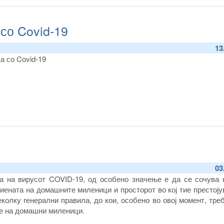
 со Covid-19
13
а со Covid-19
03
та на вирусот COVID-19, од особено значење е да се сочува 
гиената на домашните миленици и просторот во кој тие престоју
еколку генерални правила, до кои, особено во овој момент, тре
е на домашни миленици.