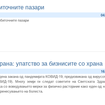
иточните пазари
04
обиточните пазари
рана: упатство за бизнисите со храна
16
дена закана од пандемијата КОВИД-19, предизвикана од вирус
ВИД-19). Многу земји ги следат советите на Светската Здра
ка со воведувањето мерки за физичко растојание како еден од 
пренесувањето на болеста.