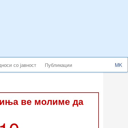
Select
носи со јавност
Публикации
your
langu
виња ве молиме да