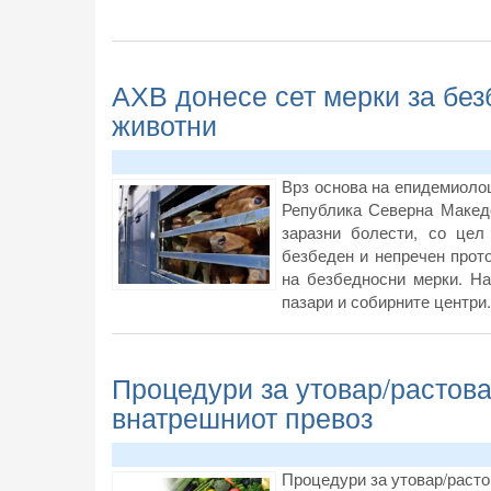
АХВ донесе сет мерки за без
животни
Врз основа на епидемиолош
Република Северна Македо
заразни болести, со це
безбеден и непречен прото
на безбедносни мерки. На
пазари и собирните центри.
Процедури за утовар/растова
внатрешниот превоз
Процедури за утовар/расто