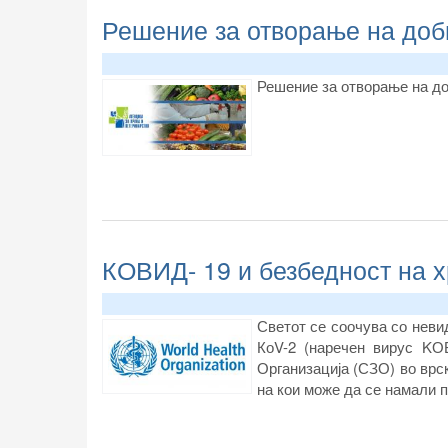
Решение за отворање на доб
Решение за отворање на д
КОВИД- 19 и безбедност на х
Светот се соочува со неви
КоV-2 (наречен вирус KО
Организација (СЗО) во врс
на кои може да се намали 