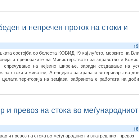
беден и непречен проток на стоки и
19
ката состојба со болеста КОВИД 19 кај луѓето, мерките на Вл
нија и препораките на Министерството за здравство и Комиси
л спречување на нејзино ширење, заради создавање на ус
к на стоки и животни, Агенцијата за храна и ветеринарство до
 целата територија на земјава, забранета е работата на доби
р и превоз на стока во меѓународниот
18
вар и превоз на стока во меѓународниот и внатрешниот превоз