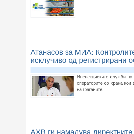
Атанасов за МИА: Контролите
исклучиво од регистрирани о
Инспекциските служби на А
операторите со храна кои 
на граѓаните.
АХВ ги намалува директните 