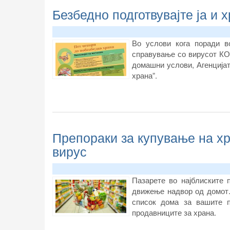
Безбедно подготвувајте ја и 
Во услови кога поради в
справување со вирусот КОВ
домашни услови, Агенцијат
храна”.
Препораки за купување на хр
вирус
Пазарете во најблиските 
движење надвор од домот.
список дома за вашите п
продавниците за храна.