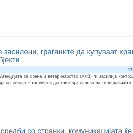
 засилени, граѓаните да купуваат хра
бјекти
17
генцијата за храна и ветеринарство (АХВ) ги засилија контро
вршат онлајн – трговија и достава врз основа на телефонските
средби со странки, комуникацијата ќе