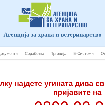
Агенција за храна и ветеринарство
Документи
Соработка
Трговија
Е-Системи
Од
лку најдете угината дива с
пријавите на