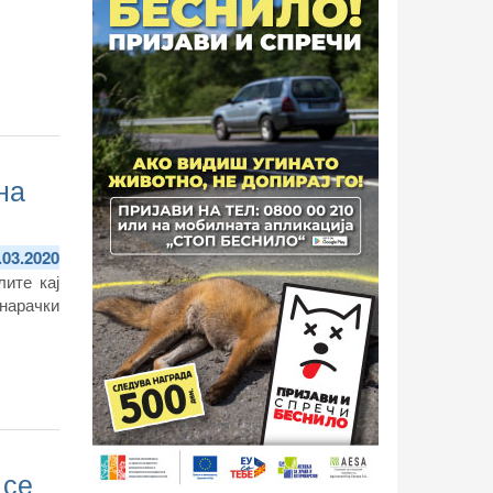
на
.03.2020
лите кај
 нарачки
 се