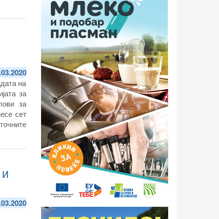
.03.2020
адата на
јата за
лови за
несе сет
точните
 и
.03.2020