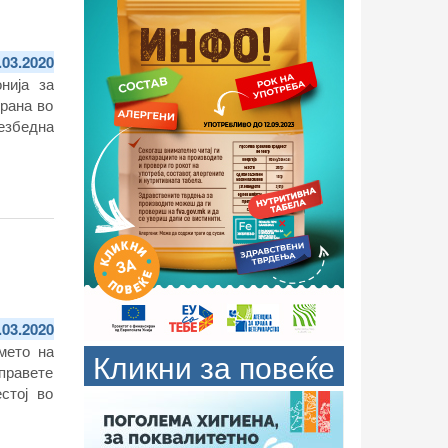
.03.2020
нија за
храна во
безбедна
.03.2020
мето на
Кликни за повеќе
правете
стој во