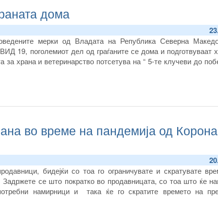
храната дома
23
оведените мерки од Владата на Република Северна Македо
ИД 19, поголемиот дел од граѓаните се дома и подготвуваат 
а за храна и ветеринарство потсетува на “ 5-те клучеви до по
ана во време на пандемија од Корона
20
продавници, бидејќи со тоа го ограничувате и скратувате вре
 Задржете се што пократко во продавницата, со тоа што ќе на
отребни намирници и така ќе го скратите времето на пре