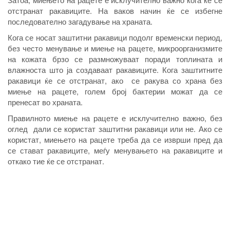
отстранат ракавиците. На ваков начин ќе се избегне
последователно загадување на храната.
Кога се носат заштитни ракавици подолг временски период,
без често менување и миење на рацете, микроорганизмите
на кожата брзо се размножуваат поради топлината и
влажноста што ја создаваат ракавиците. Кога заштитните
ракaвици ќе се отстранат, ако се ракува со храна без
миење на рацете, голем број бактерии можат да се
пренесат во храната.
Правилното миење на рацете е исклучително важно, без
оглед дали се користат заштитни ракавици или не. Ако се
користат, миењето на рацете треба да се изврши пред да
се стават ракaвиците, меѓу менувањето на ракавиците и
откако тие ќе се отстранат.