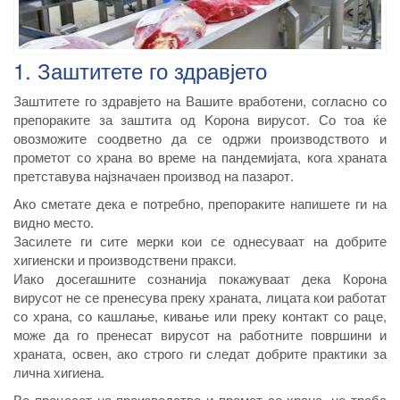
1. Заштитете го здравјето
Заштитете го здравјето на Вашите вработени, согласно со
препораките за заштита од Kорона вирусот. Со тоа ќе
овозможите соодветно да се одржи производството и
прометот со храна во време на пандемијата, кога храната
претставува најзначаен производ на пазарот.
Ако сметате дека е потребно, препораките напишете ги на
видно место.
Засилете ги сите мерки кои се однесуваат на добрите
хигиенски и производствени пракси.
Иако досегашните сознанија покажуваат дека Корона
вирусот не се пренесува преку храната, лицата кои работат
со храна, со кашлање, кивање или преку контакт со раце,
може да го пренесат вирусот на работните површини и
храната, освен, ако строго ги следат добрите практики за
лична хигиена.
Во процесот на производство и промет со храна, не треба