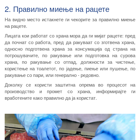
2. Правилно миење на рацете
На видно место истакнете ги чекорите за правилно миење
на рацете.
Лицата кои работат со храна мора да ги мијат рацете: пред
да почнат со работа, пред да ракуваат со зготвена храна,
односно подготвена храна за консумација од страна на
потрошувачите, по ракување или подготовка на сурова
храна, по ракување со отпад, должности за чистење,
користење на тоалетот, по јадење, пиење или пушење, по
ракување со пари, или генерално - редовно.
Доколку се користи заштитна опрема во процесот на
производство и промет со храна, информирајте ги
вработените како правилно да ја користат.