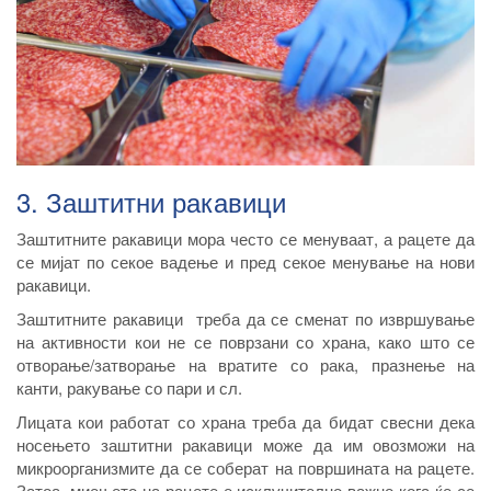
3. Заштитни ракавици
Заштитните ракавици мора често се менуваат, а рацете да
се мијат по секое вадење и пред секое менување на нови
ракавици.
Заштитните ракавици треба да се сменат по извршување
на активности кои не се поврзани со храна, како што се
отворање/затворање на вратите со рака, празнење на
канти, ракување со пари и сл.
Лицата кои работат со храна треба да бидат свесни дека
носењето заштитни ракaвици може да им овозможи на
микроорганизмите да се соберат на површината на рацете.
Затоа, миењето на рацете е исклучително важно кога ќе се