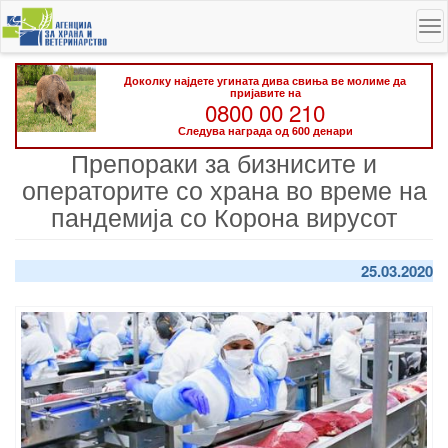
Skip
To
to
na
main
content
Доколку најдете угината дива свиња ве молиме да
пријавите на
0800 00 210
Следува награда од 600 денари
Препораки за бизнисите и
операторите со храна во време на
пандемија со Корона вирусот
25.03.2020