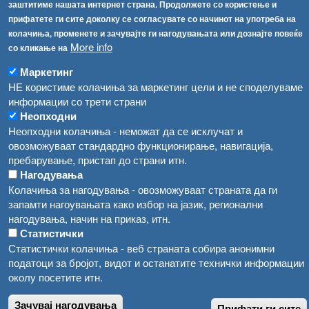
заштитиме нашата интернет страна. Продолжете со користење и
Република Бугарија ги засили официјалните контроли при увоз на свежо овошје и зеленчук
Архива
прифатете ги сите доколку се согласувате со начинот на употреба на
колачиња, променете и зачувајте ги нагодувањата или дознајте повеќе
Високите температури ризик од труење со храна, опасни се и за животните
Регистри
More info
со кликање на
Обрасци
Водата во Гостивар може да се користи како техничка, продолжува испораката на флаширана вода
Маркетинг
Забрани
НЕ користиме колачиња за маркетинг цели и не споделуваме
Во Гостивар спроведени 70 вонредни контроли
информации со трети страни
Огласи
Неопходни
Забраната за водата во Гостивар останува на сила, операторите да користат само технички безбедна вода
Неопходни колачиња - неможат да се исклучат и
овозможуваат стандардно функционирање, навигација,
пребарување, пристап до страни итн.
Нагодувања
Колачиња за нагодувања - овозможуваат страната да ги
запамти нагоувањата како избор на јазик, регионални
нагодувања, начин на приказ, итн.
Статистички
Статистички колачиња - веб страната собира анонимни
податоци за бројот, видот и останатите технички информации
околу посетите итн.
Зачувај нагодувања
Прифати ги сите