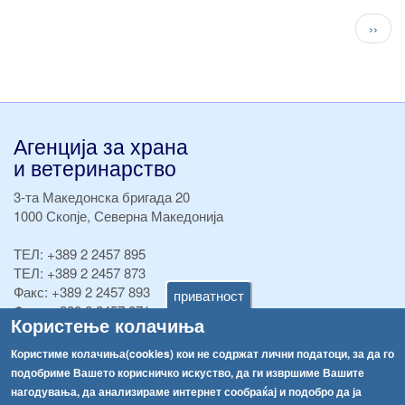
Pagination
След
››
стран
Агенција за храна
и ветеринарство
3-та Македонска бригада 20
1000 Скопје, Северна Македонија
ТЕЛ:
+389 2 2457 895
ТЕЛ:
+389 2 2457 873
Факс:
+389 2 2457 893
приватност
Факс:
+389 2 2457 871
Користење колачиња
info@fva.gov.mk
Користиме колачиња(cookies) кои не содржат лични податоци, за да го
[АХВ-претходна страна]
подобриме Вашето корисничко искуство, да ги извршиме Вашите
Соопштенија
Навигација
нагодувања, да анализираме интернет сообраќај и подобро да ја