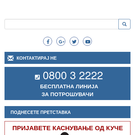
Пребарување
Преба
Search
КОНТАКТИРАЈ НЕ
0800 3 2222
БЕСПЛАТНА ЛИНИЈА
ЗА ПОТРОШУВАЧИ
ПОДНЕСЕТЕ ПРЕТСТАВКА
ПРИЈАВЕТЕ КАСНУВАЊЕ ОД КУЧЕ