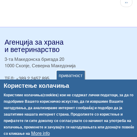
След
››
стран
Агенција за храна
и ветеринарство
3-та Македонска бригада 20
1000 Скопје, Северна Македонија
приватност
ТЕЛ:
+389 2 2457 895
Користење колачиња
ТЕЛ:
+389 2 2457 873
Факс:
+389 2 2457 893
Користиме колачиња(cookies) кои не содржат лични податоци, за да го
Факс:
+389 2 2457 871
подобриме Вашето корисничко искуство, да ги извршиме Вашите
info@fva.gov.mk
нагодувања, да анализираме интернет сообраќај и подобро да ја
заштитиме нашата интернет страна. Продолжете со користење и
[АХВ-претходна страна]
прифатете ги сите доколку се согласувате со начинот на употреба на
Соопштенија
Навигација
колачиња, променете и зачувајте ги нагодувањата или дознајте повеќе
More info
Република Бугарија ги засили официјалните контроли при увоз на свежо овошје и зеленчук
со кликање на
Архива