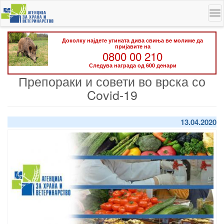
Skip
To
to
na
main
content
Доколку најдете угината дива свиња ве молиме да
пријавите на
0800 00 210
Следува награда од 600 денари
Препораки и совети во врска со
Covid-19
13.04.2020