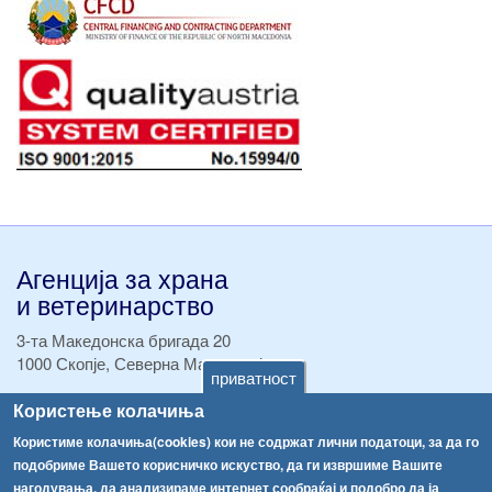
Агенција за храна
и ветеринарство
3-та Македонска бригада 20
1000 Скопје, Северна Македонија
приватност
ТЕЛ:
+389 2 2457 895
Користење колачиња
ТЕЛ:
+389 2 2457 873
Користиме колачиња(cookies) кои не содржат лични податоци, за да го
Факс:
+389 2 2457 893
подобриме Вашето корисничко искуство, да ги извршиме Вашите
Факс:
+389 2 2457 871
нагодувања, да анализираме интернет сообраќај и подобро да ја