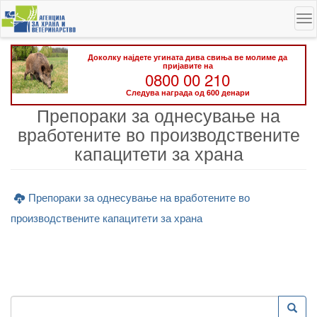
Skip
To
to
na
main
content
Доколку најдете угината дива свиња ве молиме да
пријавите на
0800 00 210
Следува награда од 600 денари
Препораки за однесување на
вработените во производствените
капацитети за храна
Препораки за однесување на вработените во
производствените капацитети за храна
Пребарување
Преба