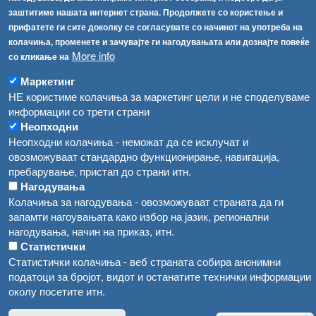
info@fva.gov.mk
заштитиме нашата интернет страна. Продолжете со користење и
прифатете ги сите доколку се согласувате со начинот на употреба на
[АХВ-претходна страна]
колачиња, променете и зачувајте ги нагодувањата или дознајте повеќе
Соопштенија
Навигација
More info
со кликање на
Република Бугарија ги засили официјалните контроли при увоз на свежо овошје и зеленчук
Маркетинг
Архива
НЕ користиме колачиња за маркетинг цели и не споделуваме
Високите температури ризик од труење со храна, опасни се и за животните
Регистри
информации со трети страни
Обрасци
Неопходни
Водата во Гостивар може да се користи како техничка, продолжува испораката на флаширана вода
Неопходни колачиња - неможат да се исклучат и
Забрани
Во Гостивар спроведени 70 вонредни контроли
овозможуваат стандардно функционирање, навигација,
Огласи
пребарување, пристап до страни итн.
Забраната за водата во Гостивар останува на сила, операторите да користат само технички безбедна вода
Нагодувања
Колачиња за нагодувања - овозможуваат страната да ги
запамти нагоувањата како избор на јазик, регионални
нагодувања, начин на приказ, итн.
Статистички
Статистички колачиња - веб страната собира анонимни
податоци за бројот, видот и останатите технички информации
околу посетите итн.