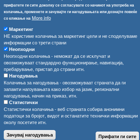
Република Бугарија ги засили официјалните контроли при увоз на свежо овошје и зеленчук
прифатете ги сите доколку се согласувате со начинот на употреба на
Архива
колачиња, променете и зачувајте ги нагодувањата или дознајте повеќе
Високите температури ризик од труење со храна, опасни се и за животните
More info
Регистри
со кликање на
Обрасци
Маркетинг
Водата во Гостивар може да се користи како техничка, продолжува испораката на флаширана вода
НЕ користиме колачиња за маркетинг цели и не споделуваме
Забрани
Во Гостивар спроведени 70 вонредни контроли
информации со трети страни
Огласи
Неопходни
Забраната за водата во Гостивар останува на сила, операторите да користат само технички безбедна вода
Неопходни колачиња - неможат да се исклучат и
овозможуваат стандардно функционирање, навигација,
пребарување, пристап до страни итн.
Нагодувања
Колачиња за нагодувања - овозможуваат страната да ги
запамти нагоувањата како избор на јазик, регионални
нагодувања, начин на приказ, итн.
Статистички
Статистички колачиња - веб страната собира анонимни
податоци за бројот, видот и останатите технички информации
околу посетите итн.
Зачувај нагодувања
Прифати ги сите