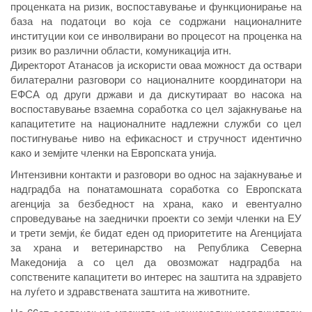
проценката на ризик, воспоставување и функционирање на
база на податоци во која се содржани националните
институции кои се инволвирани во процесот на проценка на
ризик во различни области, комуникација итн.
Директорот Атанасов ја искористи оваа можност да оствари
билатерални разговори со националните координатори на
ЕФСА од други држави и да дискутираат во насока на
воспоставување взаемна соработка со цел зајакнување на
капацитетите на националните надлежни служби со цел
постигнување ниво на ефикасност и стручност идентично
како и земјите членки на Европската унија.
Интензивни контакти и разговори во однос на зајакнување и
надградба на понатамошната соработка со Европската
агенција за безбедност на храна, како и евентуално
спроведување на заеднички проекти со земји членки на ЕУ
и трети земји, ќе бидат еден од приоритетите на Агенцијата
за храна и ветеринарство на Република Северна
Македонија а со цел да овозможат надградба на
сопствените капацитети во интерес на заштита на здравјето
на луѓето и здравствената заштита на животните.