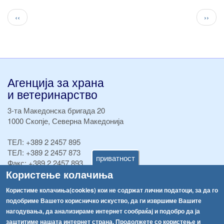
Pagination
Previous
След
‹‹
››
page
стран
Агенција за храна
и ветеринарство
3-та Македонска бригада 20
1000 Скопје, Северна Македонија
ТЕЛ:
+389 2 2457 895
ТЕЛ:
+389 2 2457 873
приватност
Факс:
+389 2 2457 893
Користење колачиња
Факс:
+389 2 2457 871
info@fva.gov.mk
Користиме колачиња(cookies) кои не содржат лични податоци, за да го
подобриме Вашето корисничко искуство, да ги извршиме Вашите
[АХВ-претходна страна]
нагодувања, да анализираме интернет сообраќај и подобро да ја
Соопштенија
Навигација
заштитиме нашата интернет страна. Продолжете со користење и