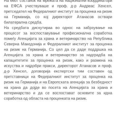
На 66от состанок на мрежата на национални координатори
на ЕФСА учествуваше и проф. д-р Андреас Хенсел,
претседател на Федералниот институт за проценка на ризик
на Германија, со кој директорот Атанасов оствари
билатерална средба.
На средбата дискутираа во однос на забрзување на
процесот за воспоставување професионална соработка
помеѓу Агенцијата за храна и ветеринарство на Република
Северна Македонија и Федералниот институт за проценка
на ризик на Германија. Со цел да се даде поддршка на
Агенцијата за храна и ветеринарство за надградба на
капацитетите за проценка на ризик, како и размена на
искуства и најдобри пракси, директорот Атанасов и проф.
д-р Хенсел, договорија експертски тим составен од
претставници на Федералниот институт за проценка на
ризик на Германија и на Европската агенција за безбедност
на храна да дојде во посета на Агенцијата за храна и
ветеринарство и да се воспостават основите за идна
соработка од областа на проценката на ризик.