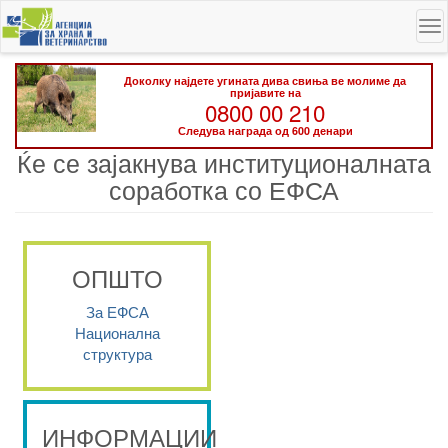
Skip
To
to
na
main
content
Доколку најдете угината дива свиња ве молиме да
пријавите на
0800 00 210
Следува награда од 600 денари
Ќе се зајакнува институционалната
соработка со ЕФСА
ОПШТО
За ЕФСА
Национална
структура
ИНФОРМАЦИИ