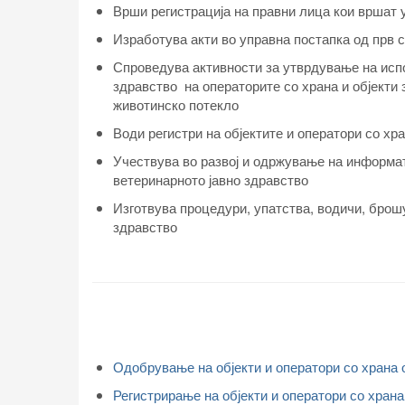
Врши регистрација на правни лица кои вршат 
Изработува акти во управна постапка од прв 
Спроведува активности за утврдување на исп
здравство на операторите со храна и објекти 
животинско потекло
Води регистри на објектите и оператори со хр
Учествува во развој и одржување на информат
ветеринарното јавно здравство
Изготвува процедури, упатства, водичи, брошу
здравство
Одобрување на објекти и оператори со храна 
Регистрирање на објекти и оператори со хран