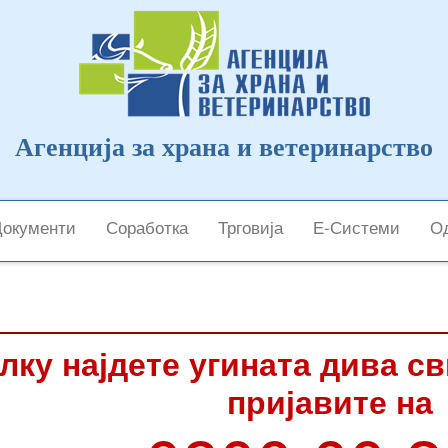
Агенција за храна и ветеринарство
Документи
Соработка
Трговија
Е-Системи
Од
лку најдете угината дива с
пријавите на