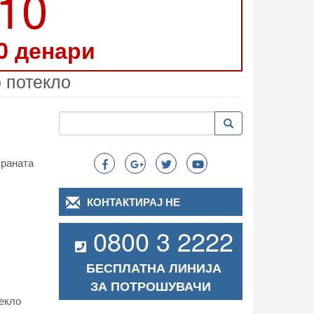
210
0 денари
о потекло
Пребарување
Пребарување
Search
храната
КОНТАКТИРАЈ НЕ
0800 3 2222
БЕСПЛАТНА ЛИНИЈА
ЗА ПОТРОШУВАЧИ
екло