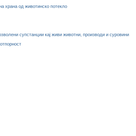
на храна од животинско потекло
озволени супстанции кај живи животни, производи и суровини
 отпорност