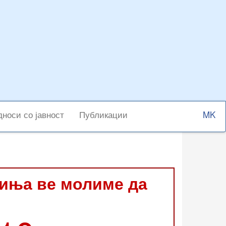
Select
носи со јавност
Публикации
your
langu
виња ве молиме да