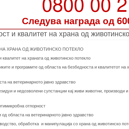
0800 00 
Следува награда од 60
ст и квалитет на храна од животинск
 НА ХРАНА ОД ЖИВОТИНСКО ПОТЕКЛО
 квалитет на храната од животинско потекло
ките и програмите од областа на безбедноста и квалитетот на 
ста на ветеринарното јавно здравство
зидуи и недозволени супстанции кај живи животни, производи и
нтимикробна отпорност
 од областа на ветеринарното јавно здравство
водство, обработка и манипулација со храна од животинско пот