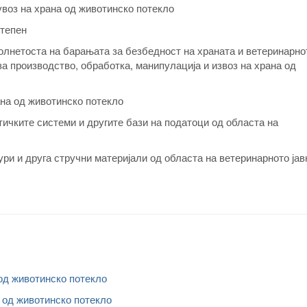
увоз на храна од животинско потекло
степен
олнетоста на барањата за безбедност на храната и ветеринарно
за производство, обработка, манипулација и извоз на храна од
ана од животинско потекло
ичките системи и другите бази на податоци од областа на
ри и друга стручни материјали од областа на ветеринарното јав
од животинско потекло
а од животинско потекло