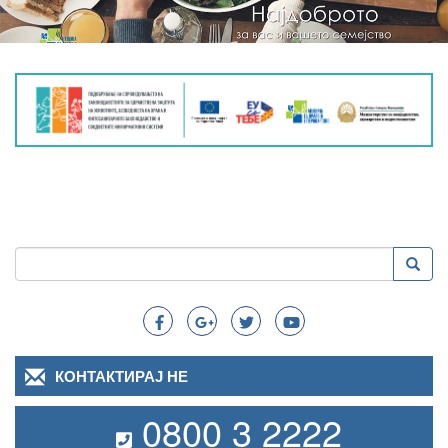
Пребарување
Преба
Search
КОНТАКТИРАЈ НЕ
0800 3 2222