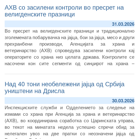
АХВ со засилени контроли во пресрет на
велигденските празници
31.03.2026
Во пресрет на велигденските празници и традиционално
зголемената побарувачка на јајца, бои за јајца, месо и други
прехранбени производи, Агенцијата за храна и
ветеринарство (АХВ) спроведува засилени контроли кај
операторите со храна низ целата држава. Контролите се
насочени кон сите сегменти од синџирот на храна –
производство, преработка, дистрибуција и продажба – со
цел да се спречи пласирање на небезбедни производи и да
Над 40 тони необележени јајца од Србија
се сузбие нелегалната трговија.
уништени на Дрисла
30.03.2026
Инспекциските служби и Одделението за следење на
измами со храна при Агенција за храна и ветеринарство
(АХВ), во координирана соработка со Царинската управа,
во текот на минатата недела успешно спречи обид за
нелегален увоз на две пратки со неозначени јајца од