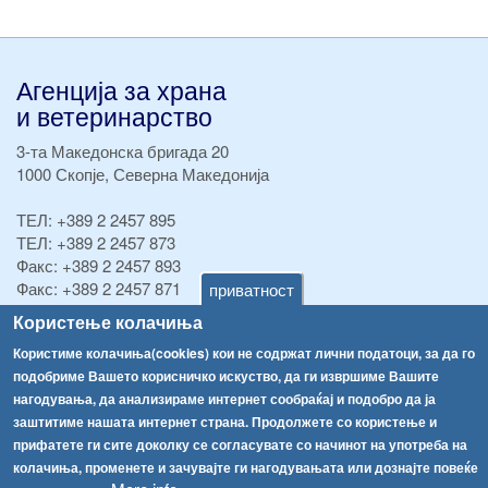
Агенција за храна
и ветеринарство
3-та Македонска бригада 20
1000 Скопје, Северна Македонија
ТЕЛ:
+389 2 2457 895
ТЕЛ:
+389 2 2457 873
Факс:
+389 2 2457 893
Факс:
+389 2 2457 871
приватност
info@fva.gov.mk
Користење колачиња
Користиме колачиња(cookies) кои не содржат лични податоци, за да го
[АХВ-претходна страна]
подобриме Вашето корисничко искуство, да ги извршиме Вашите
Соопштенија
Навигација
нагодувања, да анализираме интернет сообраќај и подобро да ја
Република Бугарија ги засили официјалните контроли при увоз на свежо овошје и зеленчук
заштитиме нашата интернет страна. Продолжете со користење и
Архива
прифатете ги сите доколку се согласувате со начинот на употреба на
Високите температури ризик од труење со храна, опасни се и за животните
Регистри
колачиња, променете и зачувајте ги нагодувањата или дознајте повеќе