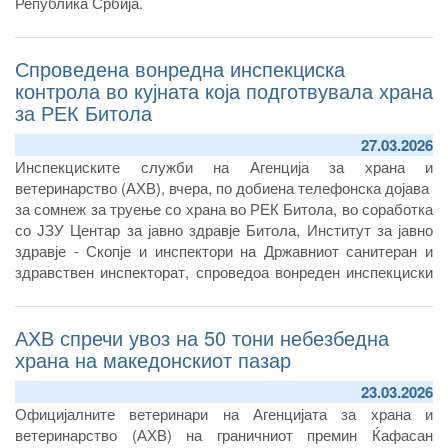
Република Србија.
Спроведена вонредна инспекциска
контрола во кујната која подготвувала храна
за РЕК Битола
27.03.2026
Инспекциските служби на Агенција за храна и
ветеринарство (АХВ), вчера, по добиена телефонска дојава
за сомнеж за труење со храна во РЕК Битола, во соработка
со ЈЗУ Центар за јавно здравје Битола, Институт за јавно
здравје - Скопје и инспектори на Државниот санитеран и
здравствен инспекторат, спроведоа вонреден инспекциски
надзор во кујната на операторот кој вршел снабдување со
храна на РЕК Битола. Во координирана акција, земени се
АХВ спречи увоз на 50 тони небезбедна
мостри од храна и брисеви од работни површини, раце и
нос на затекнати вработени лица во кујната.
храна на македонскиот пазар
23.03.2026
Официјалните ветеринари на Агенцијата за храна и
ветеринарство (АХВ) на граничниот премин Ќафасан