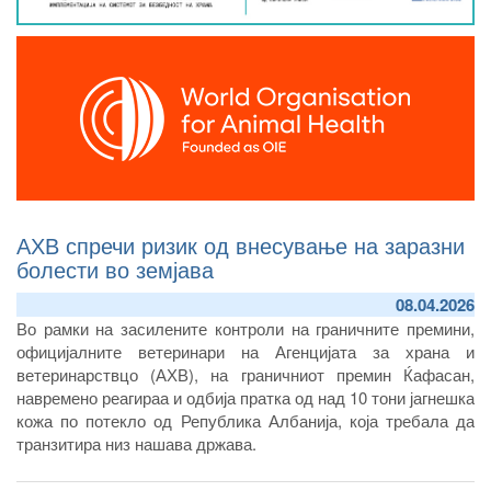
АХВ спречи ризик од внесување на заразни
болести во земјава
08.04.2026
Во рамки на засилените контроли на граничните премини,
официјалните ветеринари на Агенцијата за храна и
ветеринарствцо (АХВ), на граничниот премин Ќафасан,
навремено реагираа и одбија пратка од над 10 тони јагнешка
кожа по потекло од Република Албанија, која требала да
транзитира низ нашава држава.