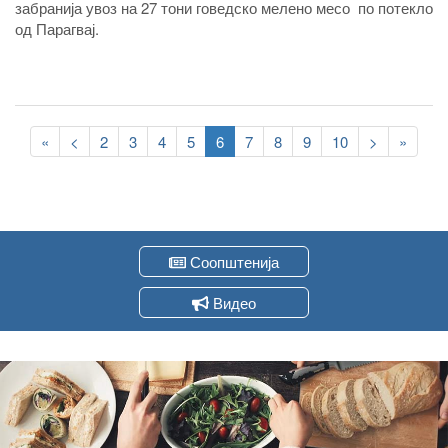
забранија увоз на 27 тони говедско мелено месо по потекло
од Парагвај.
Pagination
First
«
Previous
<
Page
2
Page
3
Page
4
Page
5
Current
6
Page
7
Page
8
Page
9
Page
10
Следна
>
Last
»
page
page
page
страна
page
Соопштенија
Видео