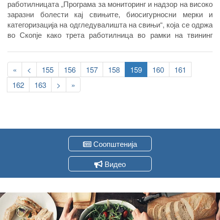
работилницата „Програма за мониторинг и надзор на високо
заразни болести кај свињите, биосигурносни мерки и
категоризација на одгледувалишта на свињи“, која се одржа
во Скопје како трета работилница во рамки на твининг
проектот МК 12 IPA AG 01 2016 за јакнење на капацитетите
во Агенцијата за храна и ветеринарство, во делот на
Pagination
здравствена заштита на животните.
First
«
Previous
<
Page
155
Page
156
Page
157
Page
158
Current
159
Page
160
Page
161
page
page
page
Page
162
Page
163
Следна
>
Last
»
страна
page
Соопштенија
Видео