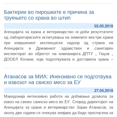
Бактерии во пирошките е причина за
труењето со храна во штип
02.05.2018
Агенцијата за храна и ветеринарство ги доби резултатите
од лабораториските испитувања на земените мостри храна
при извршениот инспекциски надзор од страна на
Агенцијата и Државниот здравствен и санитарен
инспекторат во објектот на компанијата ДПТУ „ Гицов „
ДООЕЛ Кочани, која подготвувала и доставила храна –
пирошки во ресторанот во Штип каде пред десеттина дена
беа затруени дваесеттина лица.
Aтанасов за МИА: Инензивно се подготвува
и извозот на свиско месо за ЕУ
27.04.2018
Македонија интензивно работи на добивање дозвола за
извоз на свежо свинско месо во ЕУ. Според директорот на
Агенцијата за храна и ветеринарство Зоран Атанасов, за
околу две години се очекува земјава да биде прогласена за