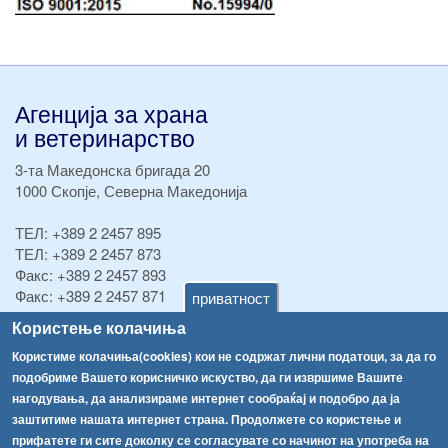
Агенција за храна
и ветеринарство
3-та Македонска бригада 20
1000 Скопје, Северна Македонија
ТЕЛ:
+389 2 2457 895
ТЕЛ:
+389 2 2457 873
Факс:
+389 2 2457 893
Факс:
+389 2 2457 871
приватност
info@fva.gov.mk
Користење колачиња
Користиме колачиња(cookies) кои не содржат лични податоци, за да го
[АХВ-претходна страна]
подобриме Вашето корисничко искуство, да ги извршиме Вашите
Соопштенија
Навигација
нагодувања, да анализираме интернет сообраќај и подобро да ја
Република Бугарија ги засили официјалните контроли при увоз на свежо овошје и зеленчук
заштитиме нашата интернет страна. Продолжете со користење и
Архива
прифатете ги сите доколку се согласувате со начинот на употреба на