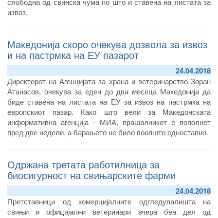
слободна од свинска чума по што и ставена на листата за
извоз.
– Почнаа активностите за проценка и зајакнување на
биосигурноста на комерцијалните фарми за одгледување
Македонија скоро очекува дозвола за извоз
свињи.
и на пастрмка на ЕУ пазарот
24.04.2018
Директорот на Агенцијата за храна и ветеринарство Зоран
Атанасов, очекува за еден до два месеца Македонија да
биде ставена на листата на ЕУ за извоз на пастрмка на
европскиот пазар. Како што вели за Македонската
информативна агенција - МИА, прашалникот е пополнет
пред две недели, а барањето не било воопшто едноставно.
Одржана третата работилница за
биосигурност на свињарските фарми
24.04.2018
Претставници од комерцијалните одгледувалишта на
свињи и официјални ветеринари вчера беа дел од