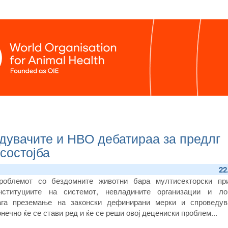
едувачите и НВО дебатираа за предлг
состојба
22
роблемот со бездомните животни бара мултисекторски пр
нституциите на системот, невладините организации и ло
ага преземање на законски дефинирани мерки и спроведу
онечно ќе се стави ред и ќе се реши овој децениски проблем...