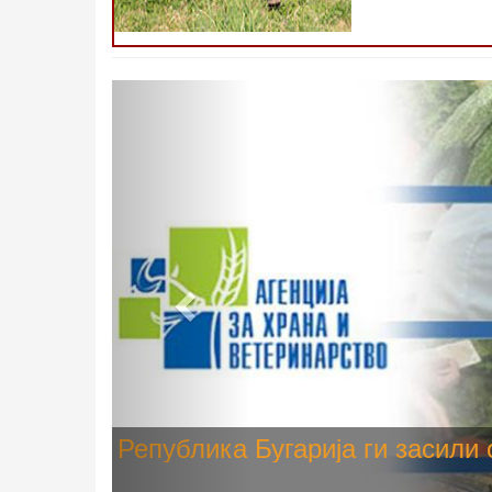
Претходно
Високите температури ризик од
животните