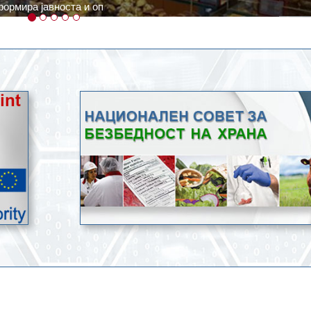
ратури, кое според метеоролозите во одредени региони ќе дости
ење со храна.