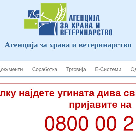
Агенција за храна и ветеринарство
Документи
Соработка
Трговија
Е-Системи
Од
лку најдете угината дива с
пријавите на
0800 00 