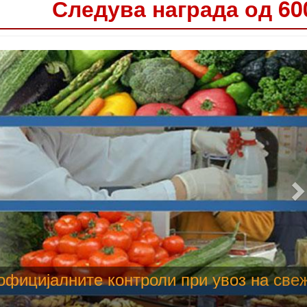
Следува награда од 60
 труење со храна, опасни се и за