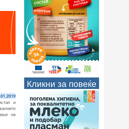
Кликни за повеќе
.01.2019
истап и
калните
вање на