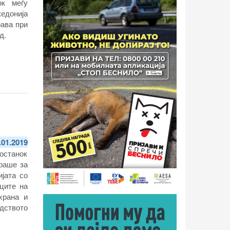
ок меѓу
едонија
ава при
д.
.01.2019
состанок
араше за
јата со
ците на
храна и
одството
државни