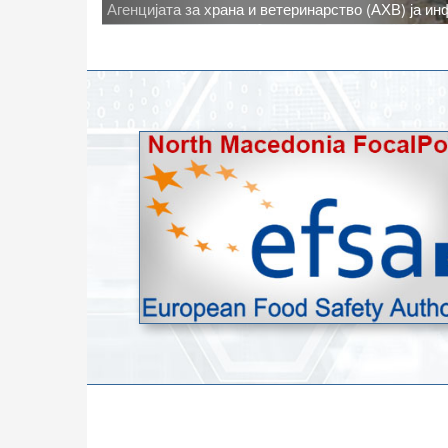
Новото најавено зголемување на дневните темпе
степени, ги зголемува ризиците од појава на тру