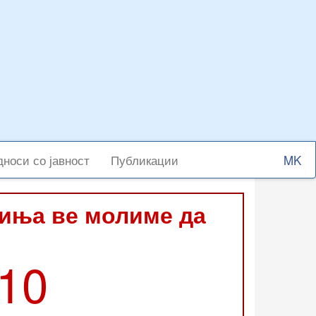
Select
носи со јавност
Публикации
your
langu
виња ве молиме да
210