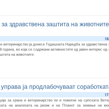
за здравствена заштита на животните
18
а и ветеринарство ја донесе Годишната Наредба за здравствена
9 година, во која се содржани активностите од јавен интерес од
аштита на животните.
управа ја продлабочуваат соработкат
17
ија за храна и ветеринарство ќе и помогне на српската Вете
ката на анализата на ризик и на Планот за земање на мо