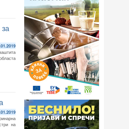
 за
.01.2019
 заштита
 областа
а
.01.2019
ринарна
стри на