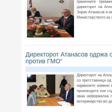
граничните преми
директорот на Аге
Зоран Атанасов и н
Министерството за з
Директорот Атанасов одржа 
против ГМО“
Директорот на Аген
со претставници од
најавените измени 
производите кои с
оваа неформална г
ветеринарство во д
и одредбите за за
институции.