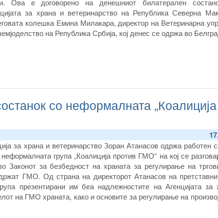
ни. Ова е договорено на денешниот билатерален состан
нцијата за храна и ветеринарство на Република Северна Мак
еговата колешка Емина Милакара, директор на Ветеринарна упр
емјоделство на Република Србија, кој денес се одржа во Белгра
состанок со неформалната „Коалиција
17
ција за храна и ветеринарство Зоран Атанасов одржа работен 
 неформалната група „Коалиција против ГМО“ на кој се разгов
во Законот за безбедност на храната за регулирање на тргови
одржат ГМО. Од страна на директорот Атанасов на претставни
рупа презентирани им беа надлежностите на Агенцијата за 
елот на ГМО храната, како и основите за регулирање на произв
штита на животната средина кои се во надлежност на други 