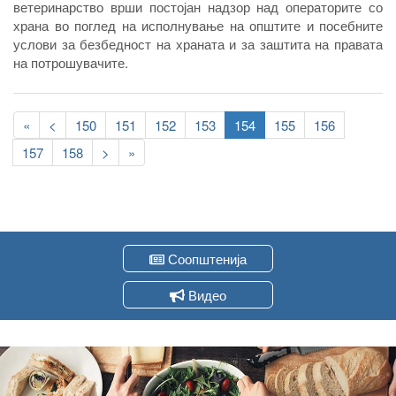
ветеринарство врши постојан надзор над операторите со
храна во поглед на исполнување на општите и посебните
услови за безбедност на храната и за заштита на правата
на потрошувачите.
Pagination
First
«
Previous
<
Page
150
Page
151
Page
152
Page
153
Current
154
Page
155
Page
156
page
page
page
Page
157
Page
158
Следна
>
Last
»
страна
page
Соопштенија
Видео