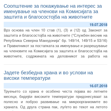
Соопштение за покажување на интерес за
именување на членови на Комисијата за
заштита и благосостојба на животните
19.07.2018
Врз основа на член 10 став (1), (3) и (12) од Законот за
заштита и благосостојба на животните (“Службен весник на
Република Северна Македонија” бр. 149/14, 149/15 и 53/16)
и Правилникот за постапката за именување и разрешување
на членовите на Комисијата за заштита и благосостојба на
животните, содржината на деловникот за работа на
комисијата и висината на надоместокот за работата на
комисијата (“Службен весник на Република Северна
Јадете безбедна храна и во услови на
Македонија” бр.51/18), Агенцијата за храна и ветеринарство
на Република Северна Македонија објавува соопштение за
високи температури
покажување на интерес за именување на пет члена од
16.07.2018
редот на истакнати стручни и научни лица од областа на
Труењето со храна е особено честа појава во летните
заштитата и благосостојбата на животните и едно лице
месеци, бидејќи високите температури придонесуваат за
претставник на невладините организации заради
полесно и побрзо развивање на микроорганизмите во
формирање Комисија за заштита и благосостојба на
храната. Од друга страна пак, луѓето во текот на летото
животните.