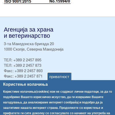
Агенција за храна
и ветеринарство
3-та Македонска бригада 20
1000 Скопје, Северна Македонија
ТЕЛ:
+389 2 2457 895
ТЕЛ:
+389 2 2457 873
Факс:
+389 2 2457 893
Факс:
+389 2 2457 871
приватност
info@fva.gov.mk
Користење колачиња
Користиме колачиња(cookies) кои не содржат лични податоци, за да го
[АХВ-претходна страна]
подобриме Вашето корисничко искуство, да ги извршиме Вашите
Соопштенија
Навигација
нагодувања, да анализираме интернет сообраќај и подобро да ја
Високите температури ризик од труење со храна, опасни се и за животните
заштитиме нашата интернет страна. Продолжете со користење и
Архива
прифатете ги сите доколку се согласувате со начинот на употреба на