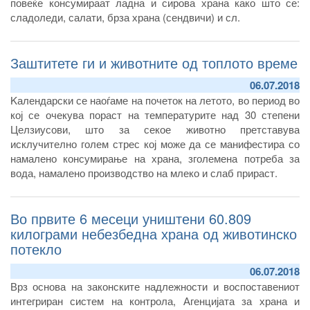
повеќе консумираат ладна и сирова храна како што се:
сладоледи, салати, брза храна (сендвичи) и сл.
Заштитете ги и животните од топлото време
06.07.2018
Kалендарски се наоѓаме на почеток на летото, во период во
кој се очекува пораст на температурите над 30 степени
Целзиусови, што за секое животно претставува
исклучително голем стрес кој може да се манифестира со
намалено консумирање на храна, зголемена потреба за
вода, намалено производство на млеко и слаб прираст.
Во првите 6 месеци уништени 60.809
килограми небезбедна храна од животинско
потекло
06.07.2018
Врз основа на законските надлежности и воспоставениот
интегриран систем на контрола, Агенцијата за храна и