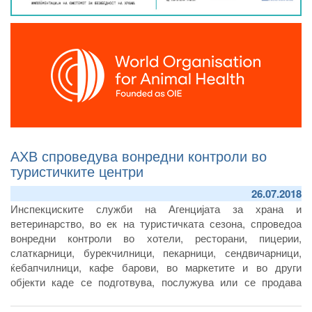
АХВ спроведува вонредни контроли во
туристичките центри
26.07.2018
Инспекциските служби на Агенцијата за храна и
ветеринарство, во ек на туристичката сезона, спроведоа
вонредни контроли во хотели, ресторани, пицерии,
слаткарници, бурекчилници, пекарници, сендвичарници,
ќебапчилници, кафе барови, во маркетите и во други
објекти каде се подготвува, послужува или се продава
храна во туристичките центри Охрид, Струга и Дојран.