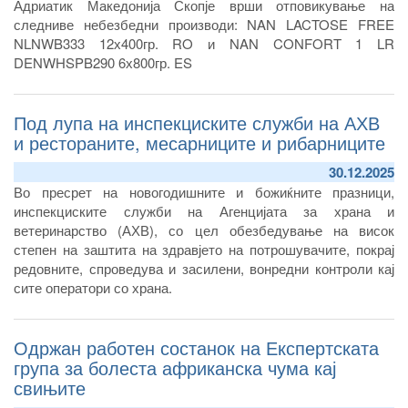
Адриатик Македонија Скопје врши отповикување на
следниве небезбедни производи: NAN LACTOSE FREE
NLNWB333 12х400гр. RO и NAN CONFORT 1 LR
DENWHSPB290 6х800гр. ES
Под лупа на инспекциските служби на АХВ
и рестораните, месарниците и рибарниците
30.12.2025
Во пресрет на новогодишните и божиќните празници,
инспекциските служби на Агенцијата за храна и
ветеринарство (АХВ), со цел обезбедување на висок
степен на заштита на здравјето на потрошувачите, покрај
редовните, спроведува и засилени, вонредни контроли кај
сите оператори со храна.
Одржан работен состанок на Експертската
група за болеста африканска чума кај
свињите