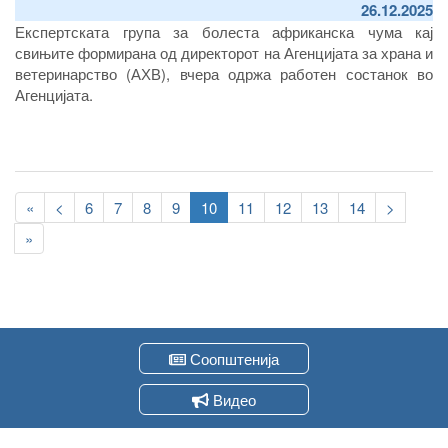
26.12.2025
Експертската група за болеста африканска чума кај
свињите формирана од директорот на Агенцијата за храна и
ветеринарство (АХВ), вчера одржа работен состанок во
Агенцијата.
Pagination
First
«
Previous
<
Page
6
Page
7
Page
8
Page
9
Current
10
Page
11
Page
12
Page
13
Page
14
Следна
>
page
page
page
страна
Last
»
page
Соопштенија
Видео