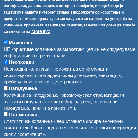
Соопштенија
Навигација
нагодувања, да анализираме интернет сообраќај и подобро да ја
Република Бугарија ги засили официјалните контроли при увоз на свежо овошје и зеленчук
заштитиме нашата интернет страна. Продолжете со користење и
Архива
прифатете ги сите доколку се согласувате со начинот на употреба на
Високите температури ризик од труење со храна, опасни се и за животните
Регистри
колачиња, променете и зачувајте ги нагодувањата или дознајте повеќе
More info
Обрасци
со кликање на
Водата во Гостивар може да се користи како техничка, продолжува испораката на флаширана вода
Забрани
Маркетинг
Во Гостивар спроведени 70 вонредни контроли
НЕ користиме колачиња за маркетинг цели и не споделуваме
Огласи
информации со трети страни
Забраната за водата во Гостивар останува на сила, операторите да користат само технички безбедна вода
Неопходни
Неопходни колачиња - неможат да се исклучат и
овозможуваат стандардно функционирање, навигација,
пребарување, пристап до страни итн.
Нагодувања
Колачиња за нагодувања - овозможуваат страната да ги
запамти нагоувањата како избор на јазик, регионални
нагодувања, начин на приказ, итн.
Статистички
Статистички колачиња - веб страната собира анонимни
податоци за бројот, видот и останатите технички информации
околу посетите итн.