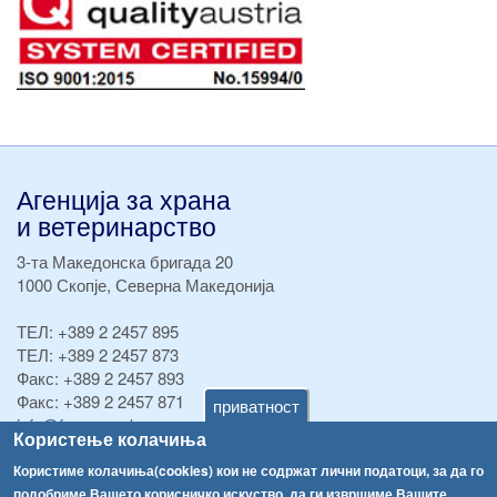
Агенција за храна
и ветеринарство
3-та Македонска бригада 20
1000 Скопје, Северна Македонија
ТЕЛ:
+389 2 2457 895
ТЕЛ:
+389 2 2457 873
Факс:
+389 2 2457 893
Факс:
+389 2 2457 871
приватност
info@fva.gov.mk
Користење колачиња
[АХВ-претходна страна]
Користиме колачиња(cookies) кои не содржат лични податоци, за да го
подобриме Вашето корисничко искуство, да ги извршиме Вашите