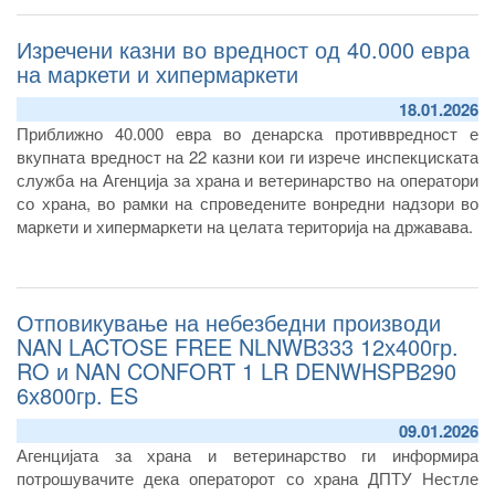
Изречени казни во вредност од 40.000 евра
на маркети и хипермаркети
18.01.2026
Приближно 40.000 евра во денарска противвредност е
вкупната вредност на 22 казни кои ги изрече инспекциската
служба на Агенција за храна и ветеринарство на оператори
со храна, во рамки на спроведените вонредни надзори во
маркети и хипермаркети на целата територија на државава.
Отповикување на небезбедни производи
NAN LACTOSE FREE NLNWB333 12х400гр.
RO и NAN CONFORT 1 LR DENWHSPB290
6х800гр. ES
09.01.2026
Агенцијата за храна и ветеринарство ги информира
потрошувачите дека операторот со храна ДПТУ Нестле