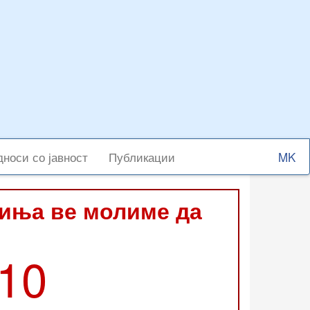
Select
носи со јавност
Публикации
your
langu
виња ве молиме да
210