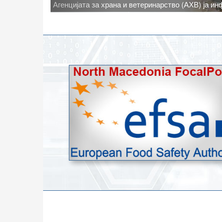
Новото најавено зголемување на дневните темпе
степени, ги зголемува ризиците од појава на тру