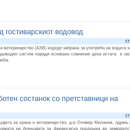
д гостиварскиот водовод
17
 и ветеринарство (АХВ) издеде забрана за употреба на водата 
одоводен систем поради основано сомнение дека истата е заг
реба.
отен состанок со претставници на
17
цијата за храна и ветеринарство, д-р Оливер Миланов, одржа 
торката на Агенцијата за финансиска поддршка во земјоделс