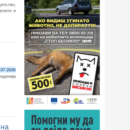
елство,
елите и
.07.2026
кедонија
 на