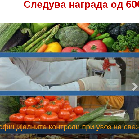
Следува награда од 60
 труење со храна, опасни се и за