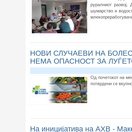
руралниот развој,
шумарство и водост
млекопреработувачи
НОВИ СЛУЧАЕВИ НА БОЛЕС
НЕМА ОПАСНОСТ ЗА ЛУЃЕ
Од почетокот на ме
потврдени се вкупно
На иницијатива на АХВ - Мак