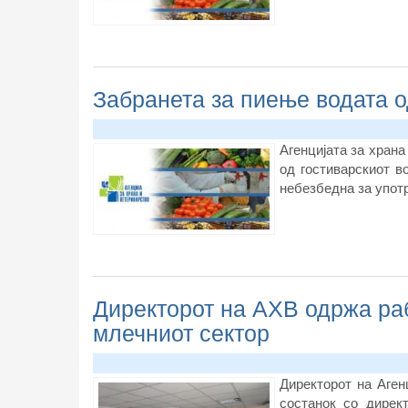
Забранета за пиење водата о
Агенцијата за храна
од гостиварскиот в
небезбедна за упот
Директорот на АХВ одржа раб
млечниот сектор
Директорот на Аген
состанок со дирек