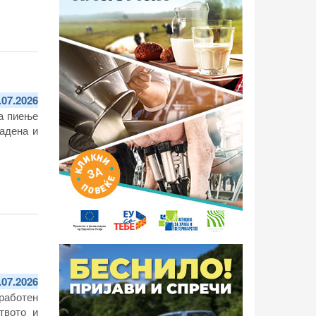
.07.2026
за пиење
адена и
.07.2026
работен
твото и