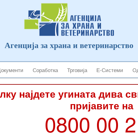
Агенција за храна и ветеринарство
Документи
Соработка
Трговија
Е-Системи
Од
лку најдете угината дива с
пријавите на
0800 00 