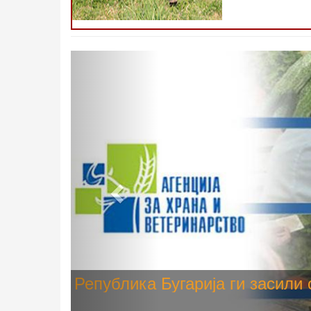
Претходно
Високите температури ризик од
животните