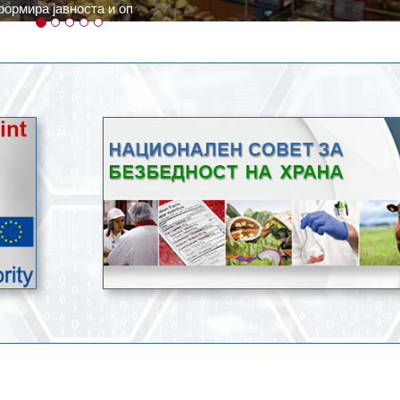
ратури, кое според метеоролозите во одредени региони ќе дости
ење со храна.