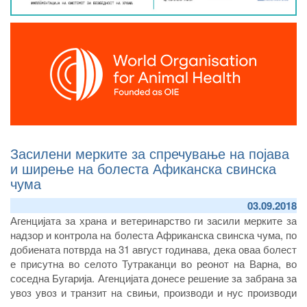
Засилени мерките за спречување на појава
и ширење на болеста Афиканска свинска
чума
03.09.2018
Агенцијата за храна и ветеринарство ги засили мерките за
надзор и контрола на болеста Африканска свинска чума, по
добиената потврда на 31 август годинава, дека оваа болест
е присутна во селото Тутраканци во реонот на Варна, во
соседна Бугарија. Агенцијата донесе решение за забрана за
увоз увоз и транзит на свињи, производи и нус производи
од свинско месо од регионот во Бугарија каде е потврдено