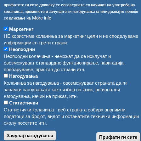
прифатете ги сите доколку се согласувате со начинот на употреба на
Високите температури ризик од труење со храна, опасни се и за животните
Регистри
колачиња, променете и зачувајте ги нагодувањата или дознајте повеќе
More info
со кликање на
Обрасци
Водата во Гостивар може да се користи како техничка, продолжува испораката на флаширана вода
Забрани
Маркетинг
Во Гостивар спроведени 70 вонредни контроли
НЕ користиме колачиња за маркетинг цели и не споделуваме
Огласи
информации со трети страни
Забраната за водата во Гостивар останува на сила, операторите да користат само технички безбедна вода
Неопходни
Неопходни колачиња - неможат да се исклучат и
овозможуваат стандардно функционирање, навигација,
пребарување, пристап до страни итн.
Нагодувања
Колачиња за нагодувања - овозможуваат страната да ги
запамти нагоувањата како избор на јазик, регионални
нагодувања, начин на приказ, итн.
Статистички
Статистички колачиња - веб страната собира анонимни
податоци за бројот, видот и останатите технички информации
околу посетите итн.
Зачувај нагодувања
Прифати ги сите