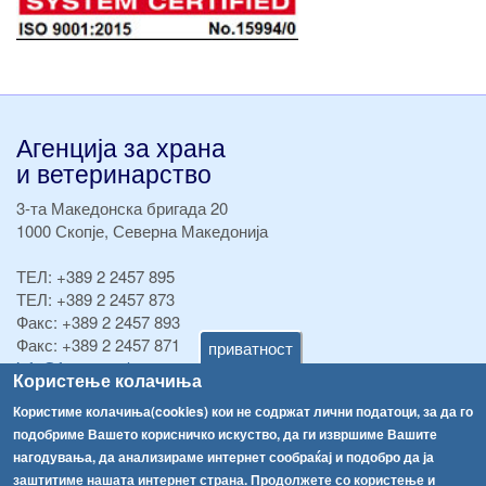
Агенција за храна
и ветеринарство
3-та Македонска бригада 20
1000 Скопје, Северна Македонија
ТЕЛ:
+389 2 2457 895
ТЕЛ:
+389 2 2457 873
Факс:
+389 2 2457 893
Факс:
+389 2 2457 871
приватност
info@fva.gov.mk
Користење колачиња
[АХВ-претходна страна]
Користиме колачиња(cookies) кои не содржат лични податоци, за да го
подобриме Вашето корисничко искуство, да ги извршиме Вашите
Соопштенија
Навигација
нагодувања, да анализираме интернет сообраќај и подобро да ја
Република Бугарија ги засили официјалните контроли при увоз на свежо овошје и зеленчук
заштитиме нашата интернет страна. Продолжете со користење и
Архива