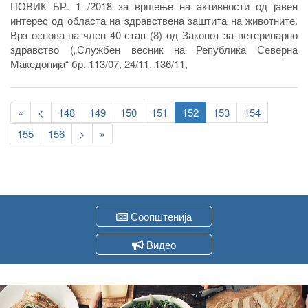
ПОВИК БР. 1 /2018 за вршење на активности од јавен
интерес од областа на здравствена заштита на животните.
Врз основа на член 40 став (8) од Законот за ветеринарно
здравство („Службен весник на Република Северна
Македонија“ бр. 113/07, 24/11, 136/11,
Pagination
First
«
Previous
<
Page
148
Page
149
Page
150
Page
151
Current
152
Page
153
Page
154
page
page
page
Page
155
Page
156
Следна
>
Last
»
страна
page
Соопштенија
Видео