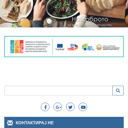
Пребарување
Преба
Search
КОНТАКТИРАЈ НЕ