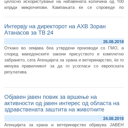
целосно искористување на набавената количина од 100
илјади микрочипови. Кампањата ќе се спроведе по
принципот „прв дојден, прв услужен“.
Интервју на директорот на АХВ Зоран
Атанасов за ТВ 24
26.08.2018
Откако во земјава беа утврдени производи со ГМО, а
според македонските закони присуството е комплетно
забрането, сега Агенцијата за храна и ветеринарство, ќе го
менува правилникот за да го усогласи со европската
регулатива.
Објавен јавен повик за вршење на
активности од јавен интерес од областа на
здравствената заштита на животните
24.08.2018
Агенцијата за храна и ветеринарство објавува ЈАВЕН