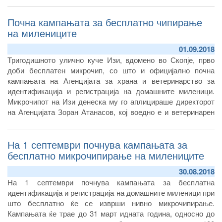
присуство на болеста, со цел заштита од внесување на
Почна кампањата за бесплатно чипирање
вирусот на Африканска свинска чума во нашата земја.
на милениците
01.09.2018
Тригодишното улично куче Изи, вдомено во Скопје, прво
доби бесплатен микрочип, со што и официјално почна
кампањата на Агенцијата за храна и ветеринарство за
идентификација и регистрација на домашните миленици.
Микрочипот на Изи денеска му го аплицираше директорот
на Агенцијата Зоран Атанасов, кој воедно е и ветеринарен
лекар.
На 1 септември почнува кампањата за
бесплатно микрочипирање на милениците
30.08.2018
На 1 септември почнува кампањата за бесплатна
идентификација и регистрација на домашните миленици при
што бесплатно ќе се изврши нивно микрочипирање.
Кампањата ќе трае до 31 март идната година, односно до