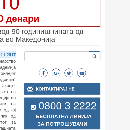
210
0 денари
вод 90 годинишнината од
а во Македонија
Пребарување
.11.2017
Пребарување
Search
нарство
кадемија
убилејот
едонија”
Скопје.
КОНТАКТИРАЈ НЕ
њето на
уција во
0800 3 2222
мки на
, од кој
БЕСПЛАТНА ЛИНИЈА
 пак, од
тот за
ЗА ПОТРОШУВАЧИ
гашната