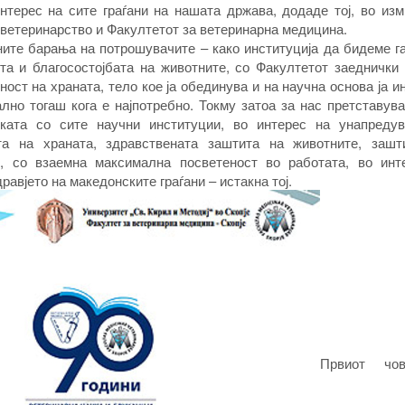
интерес на сите граѓани на нашата држава, додаде тој, во из
и ветеринарство и Факултетот за ветеринарна медицина.
ите барања на потрошувачите – како институција да бидеме г
та и благосостојбата на животните, со Факултетот заеднички 
ост на храната, тело кое ја обединува и на научна основа ја и
лно тогаш кога е најпотребно. Токму затоа за нас претставув
ката со сите научни институции, во интерес на унапреду
а на храната, здравствената заштита на животните, зашт
, со взаемна максимална посветеност во работата, во инт
авјето на македонските граѓани – истакна тој.
Првиот чо