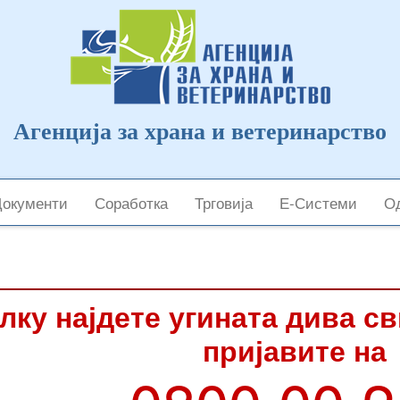
Агенција за храна и ветеринарство
Документи
Соработка
Трговија
Е-Системи
Од
лку најдете угината дива с
пријавите на