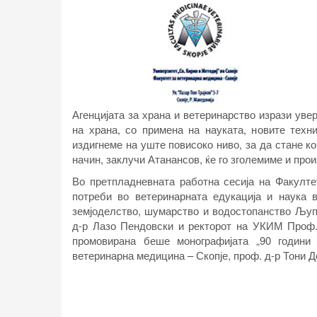
Агенцијата за храна и ветеринарство изрази уве
на храна, со примена на науката, новите техн
издигнеме на уште повисоко ниво, за да стане к
начин, заклучи Атанансов, ќе го зголемиме и прои
Во претпладневната работна сесија на Факулте
потреби во ветеринарната едукација и наука в
земјоделство, шумарство и водостопанство Љуп
д-р Лазо Пендовски и ректорот на УКИМ
Проф
промовирана беше монографијата „90 години 
ветеринарна медицина – Скопје, проф. д-р Тони Д