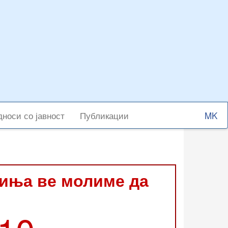
Select
носи со јавност
Публикации
your
langu
виња ве молиме да