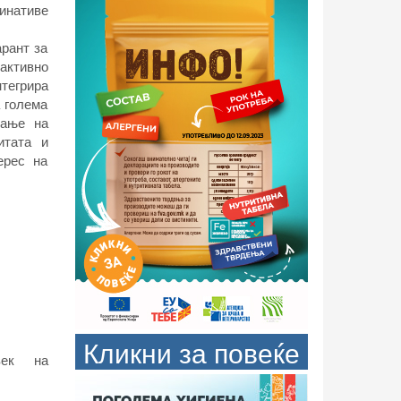
минативе
арант за
активно
нтегрира
а голема
вање на
итата и
ерес на
Кликни за повеќе
век на