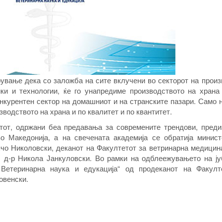
рување дека со заложба на сите вклучени во секторот на прои
ики и технологии, ќе го унапредиме производството на храна 
онкурентен сектор на домашниот и на странските пазари. Само 
зводството на храна и по квалитет и по квантитет.
тот, одржани беа предавања за современите трендови, преди
о Македонија, а на свечената академија се обратија минист
чо Николовски, деканот на Факултетот за ветринарна медицин
. д-р
Никола Јанкуловски. Во рамки на одблеежувањето на јуб
Ветеринарна наука и едукација“ од продеканот на Факулт
овенски.