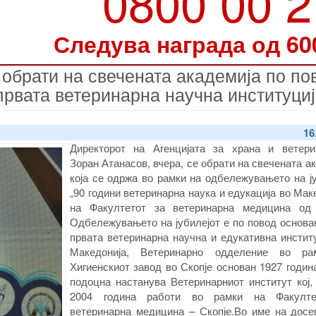
0800 00 
Следува награда од 60
 обрати на свечената академија по по
првата ветеринарна научна институциј
16
Директорот на Агенцијата за храна и ветери
Зоран Атанасов, вчера, се обрати на свечената а
која се одржа во рамки на одбележувањето на ј
„90 години ветеринарна наука и едукација во Мак
на Факултетот за ветеринарна медицина од 
Одбележувањето на јубилејот е по повод основа
првата ветеринарна научна и едукативна инстит
Македонија, Ветеринарно одделение во ра
Хигиенскиот завод во Скопје основан 1927 година
подоцна настанува Ветеринарниот институт кој,
2004 година работи во рамки на Факулте
ветеринарна медицина – Скопје.Во име на досе