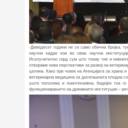
-Деведесет години не се само обична бројка, ту
научни кадри кои во оваа научна институциј
Исклучително горд сум што токму тие и нивните
отвораме нови перспективи за развој на ветерин
целина. Како прв човек на Агенцијата за храна 
ветеринарна медицина за досегашната плодна сор
уште поголема и поинтензивна, бидејќи тоа го
функционирањето на државните институции – реч