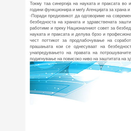
Токму таа синергија на науката и праксата во 
години функционира и меѓу Агенцијата за храна 
-Поради предизвикот да одговориме на современ
безбедноста на храната и здравствената зашти
работиме и преку Националниот совет за безбедн
науката и праксата и делува брзо и професиона
чест поттикот за продлабочување на соработ
прашањата кои се однесуваат на безбедност
унапредувањето на правата на потрошувачите
подигнување на повисоко ниво на заштитата на здр