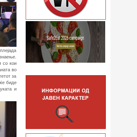
 плејада
знаење.
и со кои
аната во
тетот за
 ќе биде
уката и