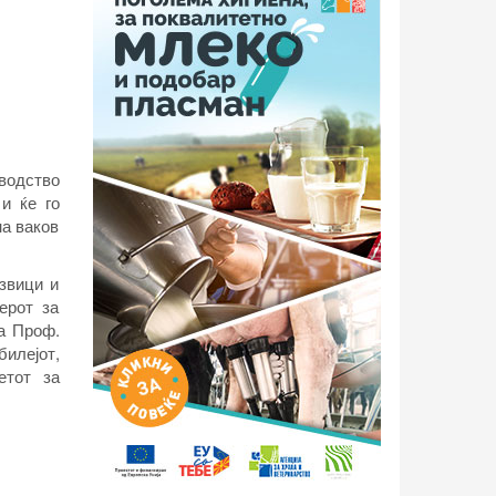
зводство
и ќе го
на ваков
звици и
ерот за
а Проф.
илејот,
етот за